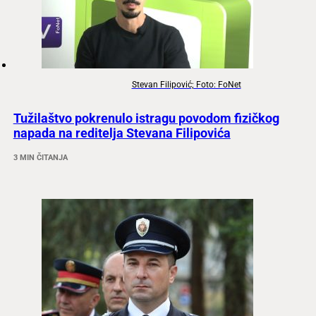
Stevan Filipović; Foto: FoNet
Tužilaštvo pokrenulo istragu povodom fizičkog
napada na reditelja Stevana Filipovića
3 MIN ČITANJA