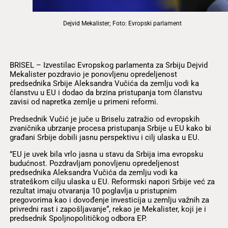
Dejvid Mekalister; Foto: Evropski parlament
BRISEL – Izvestilac Evropskog parlamenta za Srbiju Dejvid
Mekalister pozdravio je ponovljenu opredeljenost
predsednika Srbije Aleksandra Vučića da zemlju vodi ka
članstvu u EU i dodao da brzina pristupanja tom članstvu
zavisi od napretka zemlje u primeni reformi.
Predsednik Vučić je juče u Briselu zatražio od evropskih
zvaničnika ubrzanje procesa pristupanja Srbije u EU kako bi
građani Srbije dobili jasnu perspektivu i cilj ulaska u EU.
”EU je uvek bila vrlo jasna u stavu da Srbija ima evropsku
budućnost. Pozdravljam ponovljenu opredeljenost
predsednika Aleksandra Vučića da zemlju vodi ka
strateškom cilju ulaska u EU. Reformski napori Srbije već za
rezultat imaju otvaranja 10 poglavlja u pristupnim
pregovorima kao i dovođenje investicija u zemlju važnih za
privredni rast i zapošljavanje“, rekao je Mekalister, koji je i
predsednik Spoljnopolitičkog odbora EP.