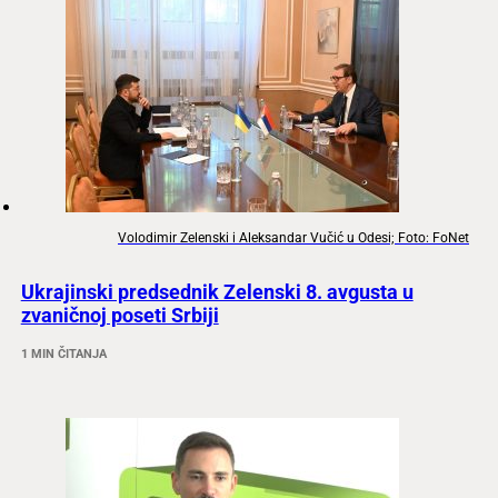
Volodimir Zelenski i Aleksandar Vučić u Odesi; Foto: FoNet
Ukrajinski predsednik Zelenski 8. avgusta u
zvaničnoj poseti Srbiji
1 MIN ČITANJA