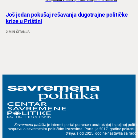
Još jedan pokušaj rešavanja dugotrajne političke
krize u Prištini
2 MIN ČITANJA
Savremena politika
je internet portal posvećen unutrašnjoj i spoljnoj politic
raspravu o savremenim političkim izazovima. Portal je 2017. godine pokrenu
Srbija
, a od 2025. godine nastavlja sa ra