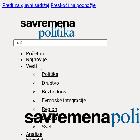
Pređi na glavni sadržaj
Preskoči na podnožje
Pretraga
Početna
Najnovije
Vesti
Politika
Društvo
Bezbednost
Evropske integracije
Region
Evropa
Svet
Analize