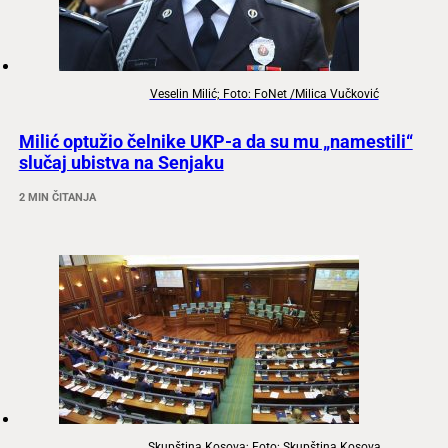
Veselin Milić; Foto: FoNet /Milica Vučković
Milić optužio čelnike UKP-a da su mu „namestili“
slučaj ubistva na Senjaku
2 MIN ČITANJA
Skupština Kosova; Foto: Skupština Kosova