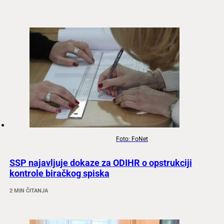
Foto: FoNet
SSP najavljuje dokaze za ODIHR o opstrukciji
kontrole biračkog spiska
2 MIN ČITANJA