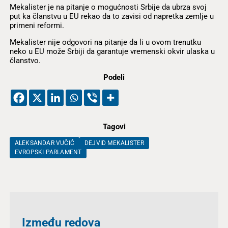
Mekalister je na pitanje o mogućnosti Srbije da ubrza svoj
put ka članstvu u EU rekao da to zavisi od napretka zemlje u
primeni reformi.
Mekalister nije odgovori na pitanje da li u ovom trenutku
neko u EU može Srbiji da garantuje vremenski okvir ulaska u
članstvo.
Podeli
Tagovi
ALEKSANDAR VUČIĆ
DEJVID MEKALISTER
EVROPSKI PARLAMENT
Između redova