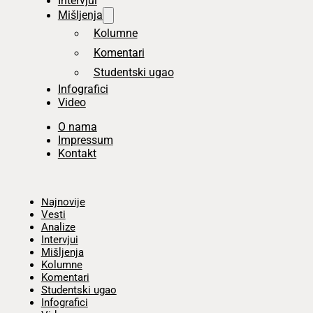
Intervjui
Mišljenja
Kolumne
Komentari
Studentski ugao
Infografici
Video
O nama
Impressum
Kontakt
Početna
Najnovije
Vesti
Analize
Intervjui
Mišljenja
Kolumne
Komentari
Studentski ugao
Infografici