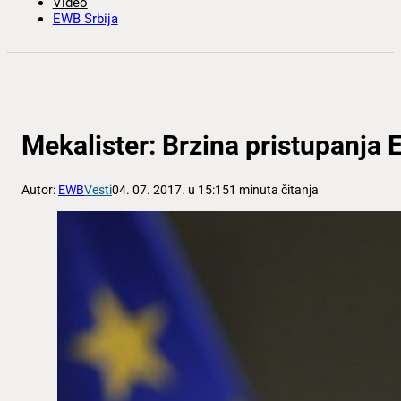
Video
EWB Srbija
Mekalister: Brzina pristupanja 
Autor:
EWB
Vesti
04. 07. 2017. u 15:15
1 minuta čitanja