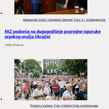
Aleksandar Vučić i Volodimir Zelenski; Foto: X / @ZelenskyyUa
FAZ podseća na dugogodišnje posredne isporuke
srpskog oružja Ukrajini
3 MIN ČITANJA
Protest u Valjevu; Foto: FoNet/n1info.rs/printscreen