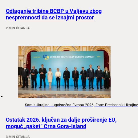
Odlaganje tribine BCBP u Valjevu zbog
nespremnosti da se iznajmi prostor
2 MIN ČITANJA
Samit Ukrajina-Jugoistočna Evropa 2026; Foto: Predsednik Ukrajine
Ostatak 2026. ključan za dalje proširenje EU,
moguć „paket“ Crna Gora-Island
3 MIN ČITANJA