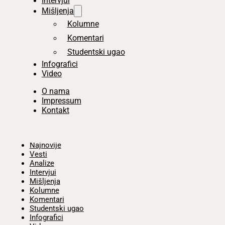
Intervjui
Mišljenja
Kolumne
Komentari
Studentski ugao
Infografici
Video
O nama
Impressum
Kontakt
Početna
Najnovije
Vesti
Analize
Intervjui
Mišljenja
Kolumne
Komentari
Studentski ugao
Infografici