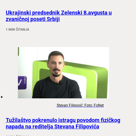
Ukrajinski predsednik Zelenski 8.avgusta u
zvaničnoj poseti Srbiji
1 MIN ČITANJA
Stevan Filipović; Foto: FoNet
Tužilaštvo pokrenulo istragu povodom fizičkog
napada na reditelja Stevana Filipovića