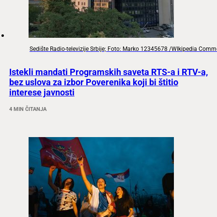
Sedište Radio-televizije Srbije; Foto: Marko 12345678 /WIkipedia Com
Istekli mandati Programskih saveta RTS-a i RTV-a,
bez uslova za izbor Poverenika koji bi štitio
interese javnosti
4 MIN ČITANJA