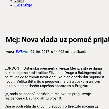
Video
EWB Srbija
Mej: Nova vlada uz pomoć prijat
Autor:
EWB
Vesti
09. 06. 2017. u 14:40
2 minuta čitanja
LONDON – Britanska premijerka Tereza Mej izjavila je danas,
nakon prijema kod kraljice Elizabete Druge u Bakingemskoj
palati, da će formirati novu vladu koja će obezbediti sigurnost
i voditi Veliku Britaniju u pregovorima s Evropskom unijom
kako bi se obezbedio uspešan sporazum o Bregzitu.
„A, sada na posao“, poručila je Mejova na pragu svoje
rezidencije u Dauning stritu broj 10.
Ona je podsetila da ključni pregovori o Bregzitu počinju za