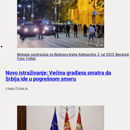
Blokada saobraćaja na Bulevaru kralja Aleksandra, 2. jul 2025, Beograd;
Foto: FoNet
Novo istraživanje: Većina građana smatra da
Srbija ide u pogrešnom smeru
3 MIN ČITANJA