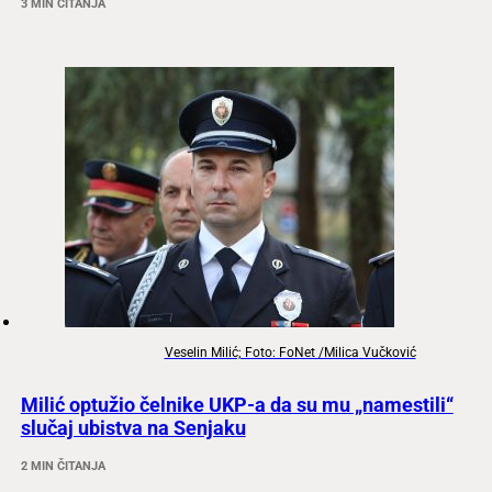
3 MIN ČITANJA
Veselin Milić; Foto: FoNet /Milica Vučković
Milić optužio čelnike UKP-a da su mu „namestili“
slučaj ubistva na Senjaku
2 MIN ČITANJA