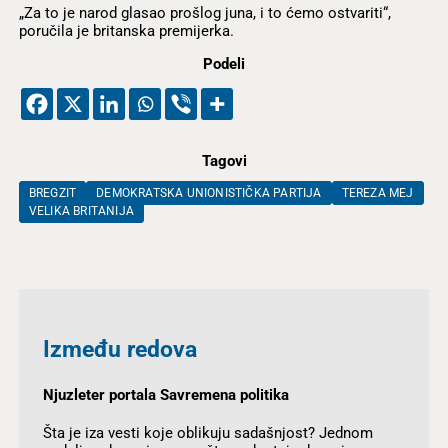
„Za to je narod glasao prošlog juna, i to ćemo ostvariti“,
poručila je britanska premijerka.
Podeli
Tagovi
BREGZIT
DEMOKRATSKA UNIONISTIČKA PARTIJA
TEREZA MEJ
VELIKA BRITANIJA
Između redova
Njuzleter portala Savremena politika
Šta je iza vesti koje oblikuju sadašnjost? Jednom