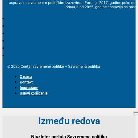
raspravu o savremenim političkim izazovima. Portal je 2017. godine pokrenu
Srbija
, a od 2025. godine nastavlja sa ra
© 2025 Centar savremene politike – Savremena politika
O nama
Kontakt
Impressum
Uslovi korišćenja
Između redova
Njuzleter portala Savremena politika