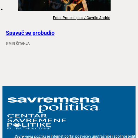
Foto: Protesti.pics / Gavrilo Andrić
Spavač se probudio
8 MIN ČITANJA
Savremena politika
je internet portal posvećen unutrašnjoj i spoljnoj politic