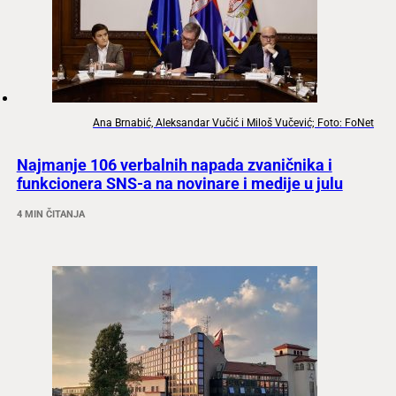
Ana Brnabić, Aleksandar Vučić i Miloš Vučević; Foto: FoNet
Najmanje 106 verbalnih napada zvaničnika i
funkcionera SNS-a na novinare i medije u julu
4 MIN ČITANJA