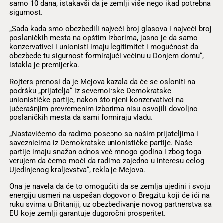
samo 10 dana, istakavši da je zemlji više nego ikad potrebna
sigurnost.
„Sada kada smo obezbedili najveći broj glasova i najveći broj
poslaničkih mesta na opštim izborima, jasno je da samo
konzervativci i unionisti imaju legitimitet i mogućnost da
obezbede tu sigurnost formirajući većinu u Donjem domu“,
istakla je premijerka.
Rojters prenosi da je Mejova kazala da će se osloniti na
podršku „prijatelja“ iz severnoirske Demokratske
unionističke partije, nakon što njeni konzervativci na
jučerašnjim prevremenim izborima nisu osvojili dovoljno
poslaničkih mesta da sami formiraju vladu.
„Nastavićemo da radimo posebno sa našim prijateljima i
saveznicima iz Demokratske unionističke partije. Naše
partije imaju snažan odnos već mnogo godina i zbog toga
verujem da ćemo moći da radimo zajedno u interesu celog
Ujedinjenog kraljevstva“, rekla je Mejova.
Ona je navela da će to omogućiti da se zemlja ujedini i svoju
energiju usmeri na uspešan dogovor o Bregzitu koji će ići na
ruku svima u Britaniji, uz obezbeđivanje novog partnerstva sa
EU koje zemlji garantuje dugoročni prosperitet.