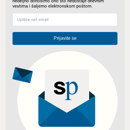
nedeljno donosimo ono što nedostaje dnevnim
vestima i šaljemo elektronskom poštom.
Prijavite se