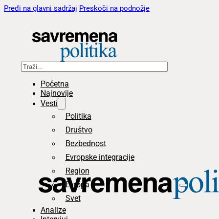
Pređi na glavni sadržaj
Preskoči na podnožje
Pretraga
Početna
Najnovije
Vesti
Politika
Društvo
Bezbednost
Evropske integracije
Region
Evropa
Svet
Analize