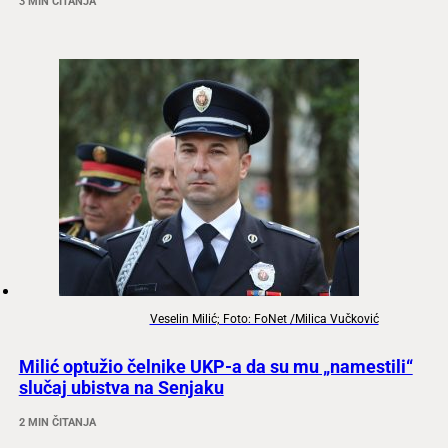
3 MIN ČITANJA
Veselin Milić; Foto: FoNet /Milica Vučković
Milić optužio čelnike UKP-a da su mu „namestili“
slučaj ubistva na Senjaku
2 MIN ČITANJA