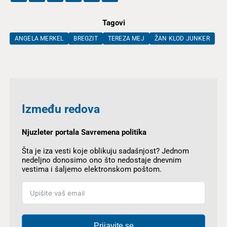
Tagovi
ANGELA MERKEL
BREGZIT
TEREZA MEJ
ŽAN KLOD JUNKER
Između redova
Njuzleter portala Savremena politika
Šta je iza vesti koje oblikuju sadašnjost? Jednom
nedeljno donosimo ono što nedostaje dnevnim
vestima i šaljemo elektronskom poštom.
Prijavite se