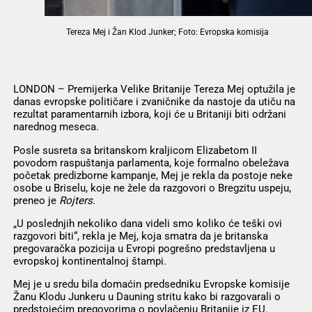
Tereza Mej i Žan Klod Junker; Foto: Evropska komisija
LONDON – Premijerka Velike Britanije Tereza Mej optužila je
danas evropske političare i zvaničnike da nastoje da utiču na
rezultat paramentarnih izbora, koji će u Britaniji biti održani
narednog meseca.
Posle susreta sa britanskom kraljicom Elizabetom II
povodom raspuštanja parlamenta, koje formalno obeležava
početak predizborne kampanje, Mej je rekla da postoje neke
osobe u Briselu, koje ne žele da razgovori o Bregzitu uspeju,
preneo je
Rojters
.
„U poslednjih nekoliko dana videli smo koliko će teški ovi
razgovori biti“, rekla je Mej, koja smatra da je britanska
pregovaračka pozicija u Evropi pogrešno predstavljena u
evropskoj kontinentalnoj štampi.
Mej je u sredu bila domaćin predsedniku Evropske komisije
Žanu Klodu Junkeru u Dauning stritu kako bi razgovarali o
predstojećim pregovorima o povlačenju Britanije iz EU.