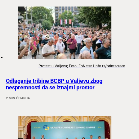
Protest u Valjevu; Foto: FoNet/n1info.rs/printscreen
Odlaganje tribine BCBP u Valjevu zbog
nespremnosti da se iznajmi prostor
2 MIN ČITANJA