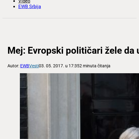
Video
EWB Srbija
Mej: Evropski političari žele da 
Autor:
EWB
Vesti
03. 05. 2017. u 17:35
2 minuta čitanja