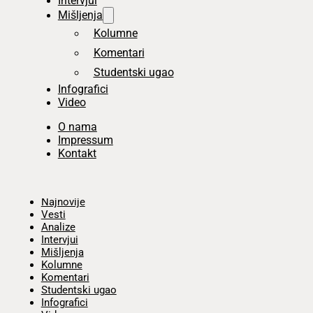
Intervjui
Mišljenja
Kolumne
Komentari
Studentski ugao
Infografici
Video
O nama
Impressum
Kontakt
Početna
Najnovije
Vesti
Analize
Intervjui
Mišljenja
Kolumne
Komentari
Studentski ugao
Infografici