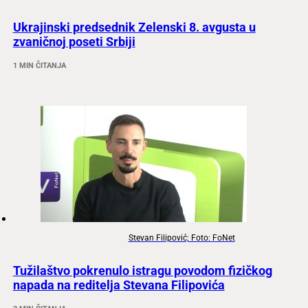
Ukrajinski predsednik Zelenski 8. avgusta u
zvaničnoj poseti Srbiji
1 MIN ČITANJA
Stevan Filipović; Foto: FoNet
Tužilaštvo pokrenulo istragu povodom fizičkog
napada na reditelja Stevana Filipovića