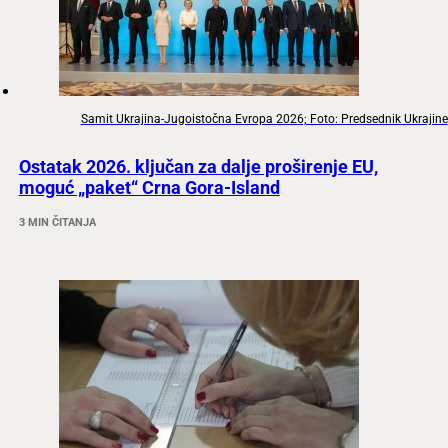
Samit Ukrajina-Jugoistočna Evropa 2026; Foto: Predsednik Ukrajine
Ostatak 2026. ključan za dalje proširenje EU,
moguć „paket“ Crna Gora-Island
3 MIN ČITANJA