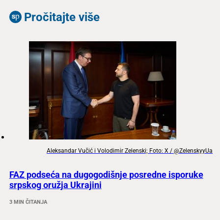
Pročitajte više
Aleksandar Vučić i Volodimir Zelenski; Foto: X / @ZelenskyyUa
FAZ podseća na dugogodišnje posredne isporuke
srpskog oružja Ukrajini
3 MIN ČITANJA