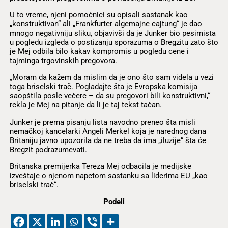
U to vreme, njeni pomoćnici su opisali sastanak kao
„konstruktivan“ ali „Frankfurter algemajne cajtung“ je dao
mnogo negativniju sliku, objavivši da je Junker bio pesimista
u pogledu izgleda o postizanju sporazuma o Bregzitu zato što
je Mej odbila bilo kakav kompromis u pogledu cene i
tajminga trgovinskih pregovora.
„Moram da kažem da mislim da je ono što sam videla u vezi
toga briselski trač. Pogladajte šta je Evropska komisija
saopštila posle večere – da su pregovori bili konstruktivni,“
rekla je Mej na pitanje da li je taj tekst tačan.
Junker je prema pisanju lista navodno preneo šta misli
nemačkoj kancelarki Angeli Merkel koja je narednog dana
Britaniju javno upozorila da ne treba da ima „iluzije“ šta će
Bregzit podrazumevati.
Britanska premijerka Tereza Mej odbacila je medijske
izveštaje o njenom napetom sastanku sa liderima EU „kao
briselski trač“.
Podeli