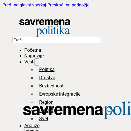
Pređi na glavni sadržaj
Preskoči na podnožje
Pretraga
Početna
Najnovije
Vesti
Politika
Društvo
Bezbednost
Evropske integracije
Region
Evropa
Svet
Analize