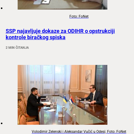
Foto: FoNet
SSP najavljuje dokaze za ODIHR o opstrukciji
kontrole biračkog spiska
2 MIN ČITANJA
Volodimir Zelenski i Aleksandar Vučić u Odesi; Foto: FoNet