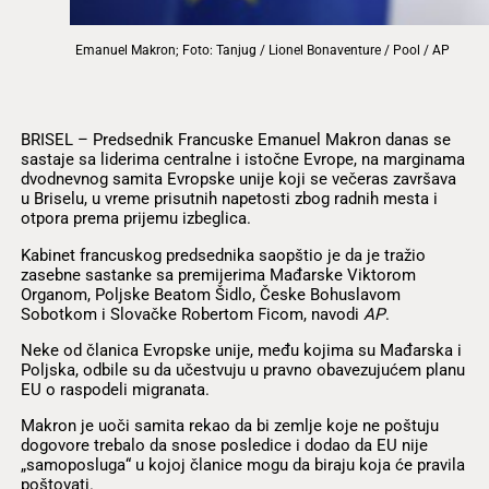
Emanuel Makron; Foto: Tanjug / Lionel Bonaventure / Pool / AP
BRISEL – Predsednik Francuske Emanuel Makron danas se
sastaje sa liderima centralne i istočne Evrope, na marginama
dvodnevnog samita Evropske unije koji se večeras završava
u Briselu, u vreme prisutnih napetosti zbog radnih mesta i
otpora prema prijemu izbeglica.
Kabinet francuskog predsednika saopštio je da je tražio
zasebne sastanke sa premijerima Mađarske Viktorom
Organom, Poljske Beatom Šidlo, Česke Bohuslavom
Sobotkom i Slovačke Robertom Ficom, navodi
AP
.
Neke od članica Evropske unije, među kojima su Mađarska i
Poljska, odbile su da učestvuju u pravno obavezujućem planu
EU o raspodeli migranata.
Makron je uoči samita rekao da bi zemlje koje ne poštuju
dogovore trebalo da snose posledice i dodao da EU nije
„samoposluga“ u kojoj članice mogu da biraju koja će pravila
poštovati.