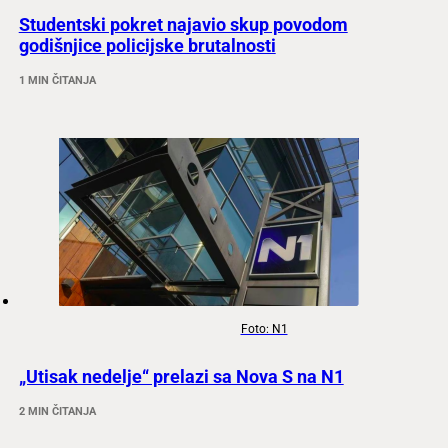
Studentski pokret najavio skup povodom
godišnjice policijske brutalnosti
1 MIN ČITANJA
Foto: N1
„Utisak nedelje“ prelazi sa Nova S na N1
2 MIN ČITANJA