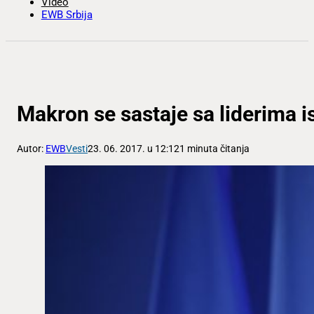
Video
EWB Srbija
Makron se sastaje sa liderima i
Autor:
EWB
Vesti
23. 06. 2017. u 12:12
1 minuta čitanja