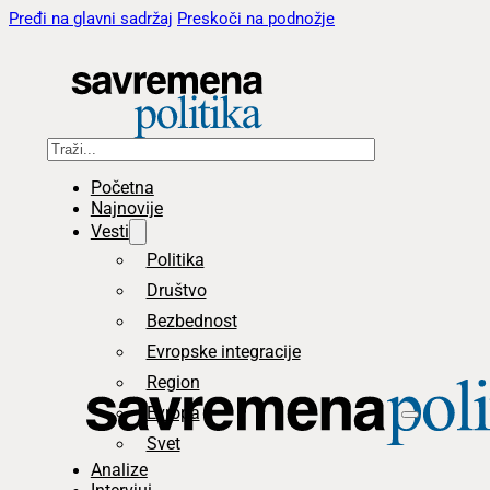
Pređi na glavni sadržaj
Preskoči na podnožje
Pretraga
Početna
Najnovije
Vesti
Politika
Društvo
Bezbednost
Evropske integracije
Region
Evropa
Svet
Analize