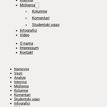
Intervjui
Mišljenja
Kolumne
Komentari
Studentski ugao
Infografici
Video
O nama
Impressum
Kontakt
Početna
Najnovije
Vesti
Analize
Intervjui
Mišljenja
Kolumne
Komentari
Studentski ugao
Infografici