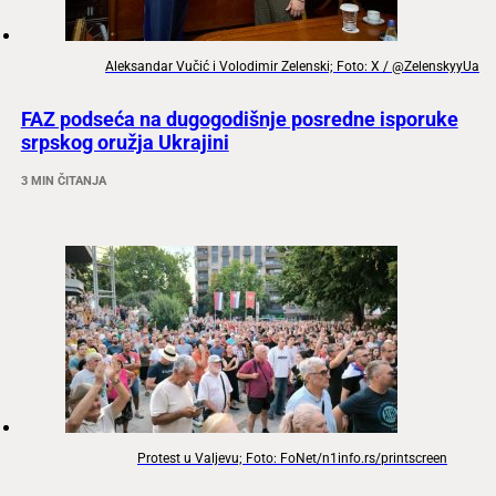
Aleksandar Vučić i Volodimir Zelenski; Foto: X / @ZelenskyyUa
FAZ podseća na dugogodišnje posredne isporuke
srpskog oružja Ukrajini
3 MIN ČITANJA
Protest u Valjevu; Foto: FoNet/n1info.rs/printscreen