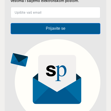
vestima i šaljemo elektronskom poštom.
Prijavite se