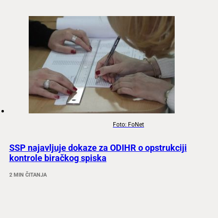
Foto: FoNet
SSP najavljuje dokaze za ODIHR o opstrukciji
kontrole biračkog spiska
2 MIN ČITANJA