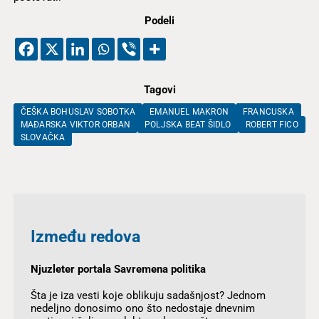
Podeli
Tagovi
ČEŠKA BOHUSLAV SOBOTKA
EMANUEL MAKRON
FRANCUSKA
MAĐARSKA VIKTOR ORBAN
POLJSKA BEAT ŠIDLO
ROBERT FICO
SLOVAČKA
Između redova
Njuzleter portala Savremena politika
Šta je iza vesti koje oblikuju sadašnjost? Jednom
nedeljno donosimo ono što nedostaje dnevnim