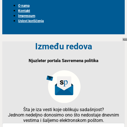
O nama
Kontakt
Impressum
Uslovi korišćenja
Između redova
Njuzleter portala Savremena politika
Šta je iza vesti koje oblikuju sadašnjost?
Jednom nedeljno donosimo ono što nedostaje dnevnim
vestima i šaljemo elektronskom poštom.