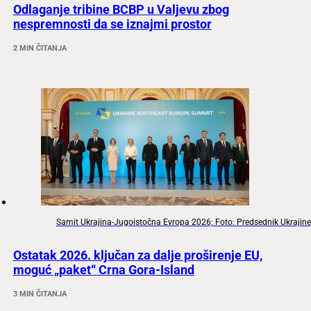
Odlaganje tribine BCBP u Valjevu zbog
nespremnosti da se iznajmi prostor
2 MIN ČITANJA
Samit Ukrajina-Jugoistočna Evropa 2026; Foto: Predsednik Ukrajine
Ostatak 2026. ključan za dalje proširenje EU,
moguć „paket“ Crna Gora-Island
3 MIN ČITANJA