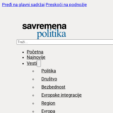
Pređi na glavni sadržaj
Preskoči na podnožje
Pretraga
Početna
Najnovije
Vesti
Politika
Društvo
Bezbednost
Evropske integracije
Region
Evropa