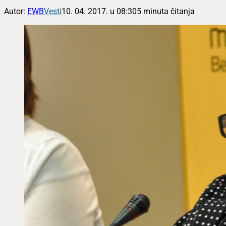
Autor:
EWB
Vesti
10. 04. 2017. u 08:30
5 minuta čitanja