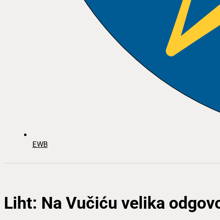
EWB
Liht: Na Vučiću velika odgov