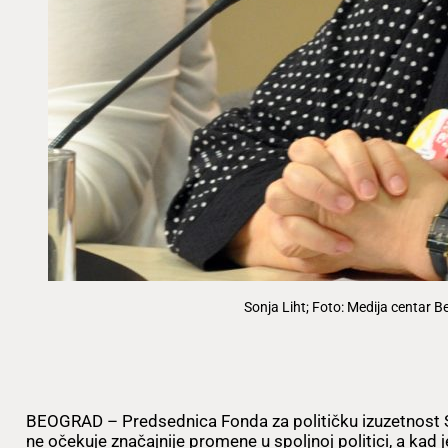
Sonja Liht; Foto: Medija centar 
BEOGRAD – Predsednica Fonda za političku izuzetnost S
ne očekuje značajnije promene u spoljnoj politici, a kad 