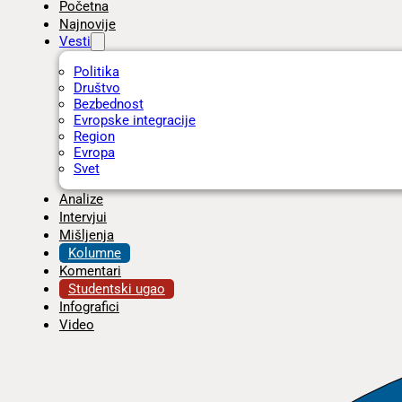
Početna
Najnovije
Vesti
Politika
Društvo
Bezbednost
Evropske integracije
Region
Evropa
Svet
Analize
Intervjui
Mišljenja
Kolumne
Komentari
Studentski ugao
Infografici
Video