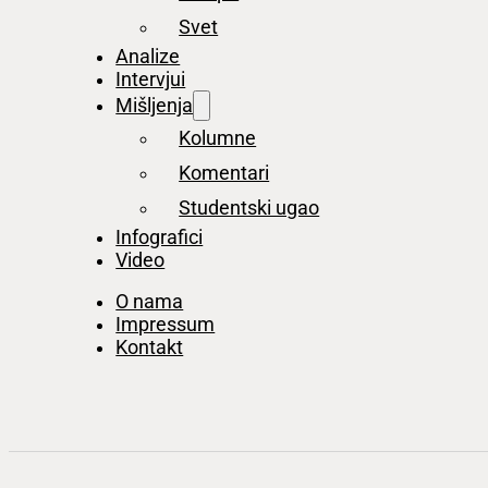
Svet
Analize
Intervjui
Mišljenja
Kolumne
Komentari
Studentski ugao
Infografici
Video
O nama
Impressum
Kontakt