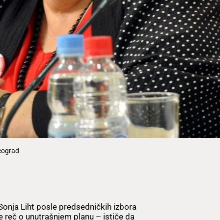
Beograd
onja Liht posle predsedničkih izbora
je reč o unutrašnjem planu – ističe da