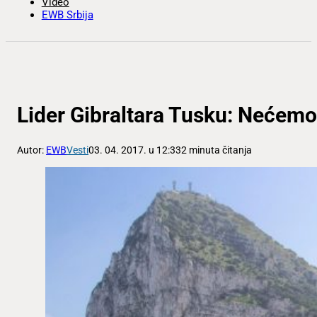
Video
EWB Srbija
Lider Gibraltara Tusku: Nećemo 
Autor:
EWB
Vesti
03. 04. 2017. u 12:33
2 minuta čitanja