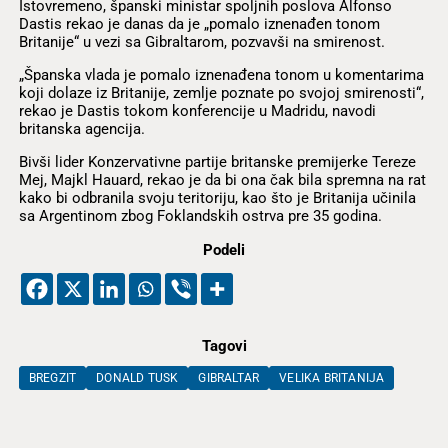
Istovremeno, španski ministar spoljnih poslova Alfonso
Dastis rekao je danas da je „pomalo iznenađen tonom
Britanije“ u vezi sa Gibraltarom, pozvavši na smirenost.
„Španska vlada je pomalo iznenađena tonom u komentarima
koji dolaze iz Britanije, zemlje poznate po svojoj smirenosti“,
rekao je Dastis tokom konferencije u Madridu, navodi
britanska agencija.
Bivši lider Konzervativne partije britanske premijerke Tereze
Mej, Majkl Hauard, rekao je da bi ona čak bila spremna na rat
kako bi odbranila svoju teritoriju, kao što je Britanija učinila
sa Argentinom zbog Foklandskih ostrva pre 35 godina.
Podeli
Tagovi
BREGZIT
DONALD TUSK
GIBRALTAR
VELIKA BRITANIJA