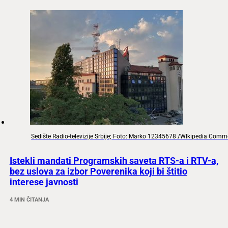
Sedište Radio-televizije Srbije; Foto: Marko 12345678 /WIkipedia Com
Istekli mandati Programskih saveta RTS-a i RTV-a,
bez uslova za izbor Poverenika koji bi štitio
interese javnosti
4 MIN ČITANJA