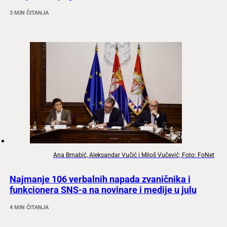
3 MIN ČITANJA
Ana Brnabić, Aleksandar Vučić i Miloš Vučević; Foto: FoNet
Najmanje 106 verbalnih napada zvaničnika i
funkcionera SNS-a na novinare i medije u julu
4 MIN ČITANJA