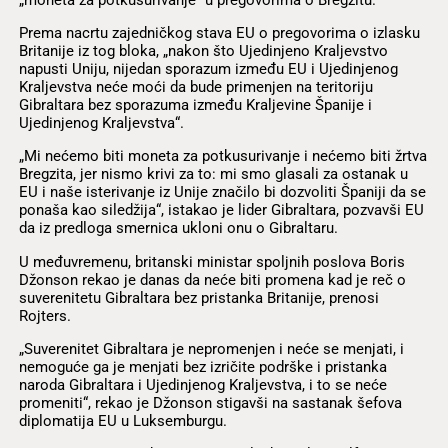
Prema nacrtu zajedničkog stava EU o pregovorima o izlasku
Britanije iz tog bloka, „nakon što Ujedinjeno Kraljevstvo
napusti Uniju, nijedan sporazum između EU i Ujedinjenog
Kraljevstva neće moći da bude primenjen na teritoriju
Gibraltara bez sporazuma između Kraljevine Španije i
Ujedinjenog Kraljevstva“.
„Mi nećemo biti moneta za potkusurivanje i nećemo biti žrtva
Bregzita, jer nismo krivi za to: mi smo glasali za ostanak u
EU i naše isterivanje iz Unije značilo bi dozvoliti Španiji da se
ponaša kao siledžija“, istakao je lider Gibraltara, pozvavši EU
da iz predloga smernica ukloni onu o Gibraltaru.
U međuvremenu, britanski ministar spoljnih poslova Boris
Džonson rekao je danas da neće biti promena kad je reč o
suverenitetu Gibraltara bez pristanka Britanije, prenosi
Rojters.
„Suverenitet Gibraltara je nepromenjen i neće se menjati, i
nemoguće ga je menjati bez izričite podrške i pristanka
naroda Gibraltara i Ujedinjenog Kraljevstva, i to se neće
promeniti“, rekao je Džonson stigavši na sastanak šefova
diplomatija EU u Luksemburgu.