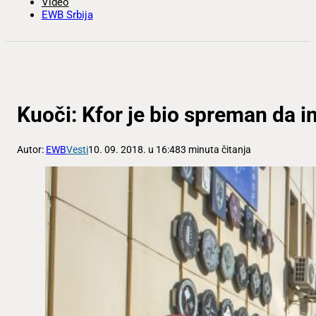
Video
EWB Srbija
Kuoči: Kfor je bio spreman da i
Autor:
EWB
Vesti
10. 09. 2018. u 16:48
3 minuta čitanja