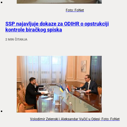
Foto: FoNet
SSP najavljuje dokaze za ODIHR o opstrukciji
kontrole biračkog spiska
2 MIN ČITANJA
Volodimir Zelenski i Aleksandar Vučić u Odesi; Foto: FoNet