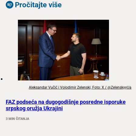
Pročitajte više
Aleksandar Vučić i Volodimir Zelenski; Foto: X / @ZelenskyyUa
FAZ podseća na dugogodišnje posredne isporuke
srpskog oružja Ukrajini
3 MIN ČITANJA