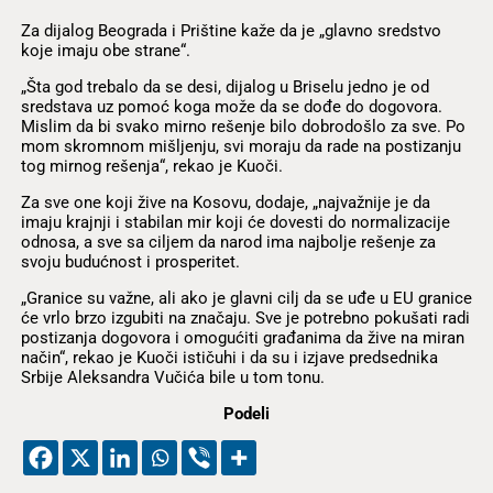
Za dijalog Beograda i Prištine kaže da je „glavno sredstvo
koje imaju obe strane“.
„Šta god trebalo da se desi, dijalog u Briselu jedno je od
sredstava uz pomoć koga može da se dođe do dogovora.
Mislim da bi svako mirno rešenje bilo dobrodošlo za sve. Po
mom skromnom mišljenju, svi moraju da rade na postizanju
tog mirnog rešenja“, rekao je Kuoči.
Za sve one koji žive na Kosovu, dodaje, „najvažnije je da
imaju krajnji i stabilan mir koji će dovesti do normalizacije
odnosa, a sve sa ciljem da narod ima najbolje rešenje za
svoju budućnost i prosperitet.
„Granice su važne, ali ako je glavni cilj da se uđe u EU granice
će vrlo brzo izgubiti na značaju. Sve je potrebno pokušati radi
postizanja dogovora i omogućiti građanima da žive na miran
način“, rekao je Kuoči ističuhi i da su i izjave predsednika
Srbije Aleksandra Vučića bile u tom tonu.
Podeli