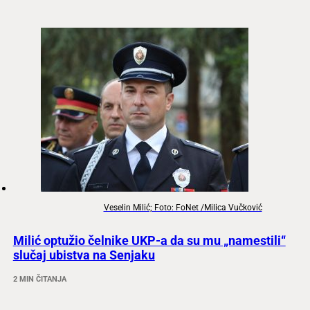
Veselin Milić; Foto: FoNet /Milica Vučković
Milić optužio čelnike UKP-a da su mu „namestili“
slučaj ubistva na Senjaku
2 MIN ČITANJA