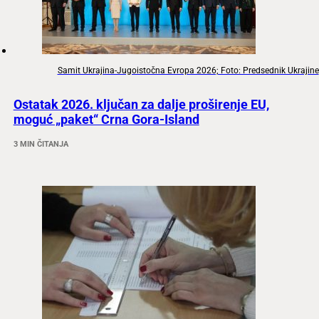
Samit Ukrajina-Jugoistočna Evropa 2026; Foto: Predsednik Ukrajine
Ostatak 2026. ključan za dalje proširenje EU,
moguć „paket“ Crna Gora-Island
3 MIN ČITANJA