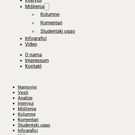
Intervjui
Mišljenja
Kolumne
Komentari
Studentski ugao
Infografici
Video
O nama
Impressum
Kontakt
Početna
Najnovije
Vesti
Analize
Intervjui
Mišljenja
Kolumne
Komentari
Studentski ugao
Infografici