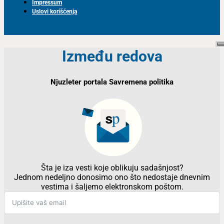
Impressum
Uslovi korišćenja
Između redova
Njuzleter portala Savremena politika
Šta je iza vesti koje oblikuju sadašnjost?
Jednom nedeljno donosimo ono što nedostaje dnevnim
vestima i šaljemo elektronskom poštom.