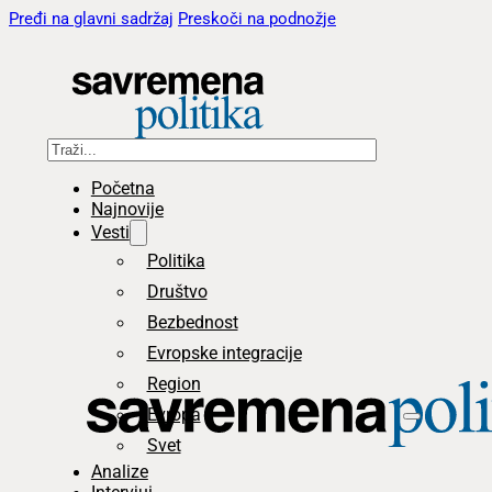
Pređi na glavni sadržaj
Preskoči na podnožje
Pretraga
Početna
Najnovije
Vesti
Politika
Društvo
Bezbednost
Evropske integracije
Region
Evropa
Svet
Analize