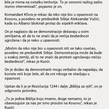
bila je mirna na ostatku teritorije. To je osnovni razlog zašto
nismo intervenisali“, pojasnio je on.
Komandant Kfora je rekao da niko nije bio u opasnosti na
Kosovu, a posebno ne predsednik Srbije Aleksandar Vučić,
kada su Albanci blokirali prolaz do srpskih enklava.
On je naglasio da se demonstracije dešavaju u svim
zemljama, ali da to ne znači da je nečija bezbednost
ugrožena i da je neko u opasnosti.
„Mislim da niko nije bio u opasnosti niti se tako osećao,
posebno ne predsednik Srbije. Demonstracija može da bude
u svakoj zemlji, ali to ne znači da protesti ugrožavaju nečiju
bezbednost“, rekao je Kuoči.
On je dodao da demonstranti mogu verbalno da napadaju, da
koriste reči koje žele, ali da oni nikoga ne stavljaju u
opasnost.
Upitan da li je je Rezolucija 1244 i dalje „Biblija za njih“, on je
odgovorio potvrdno.
„To je jedina Biblija koju imamo, druge nemamo, to je
obavezujuće za nas jer smo prisutni na Kosovu“, rekao je
Kuoči.