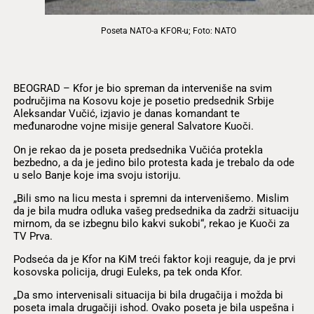
Poseta NATO-a KFOR-u; Foto: NATO
BEOGRAD – Kfor je bio spreman da interveniše na svim
područjima na Kosovu koje je posetio predsednik Srbije
Aleksandar Vučić, izjavio je danas komandant te
međunarodne vojne misije general Salvatore Kuoči.
On je rekao da je poseta predsednika Vučića protekla
bezbedno, a da je jedino bilo protesta kada je trebalo da ode
u selo Banje koje ima svoju istoriju.
„Bili smo na licu mesta i spremni da intervenišemo. Mislim
da je bila mudra odluka vašeg predsednika da zadrži situaciju
mirnom, da se izbegnu bilo kakvi sukobi“, rekao je Kuoči za
TV Prva.
Podseća da je Kfor na KiM treći faktor koji reaguje, da je prvi
kosovska policija, drugi Euleks, pa tek onda Kfor.
„Da smo intervenisali situacija bi bila drugačija i možda bi
poseta imala drugačiji ishod. Ovako poseta je bila uspešna i