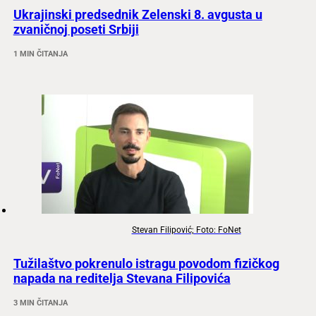
Ukrajinski predsednik Zelenski 8. avgusta u
zvaničnoj poseti Srbiji
1 MIN ČITANJA
Stevan Filipović; Foto: FoNet
Tužilaštvo pokrenulo istragu povodom fizičkog
napada na reditelja Stevana Filipovića
3 MIN ČITANJA