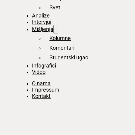
Svet
Analize
Intervjui
Mišljenja
Kolumne
Komentari
Studentski ugao
Infografici
Video
O nama
Impressum
Kontakt