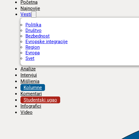
Početna
Najnovije
Vesti
Politika
Društvo
Bezbednost
Evropske integracije
Region
Evropa
Svet
Analize
Intervjui
Mišljenja
Kolumne
Komentari
Studentski ugao
Infografici
Video