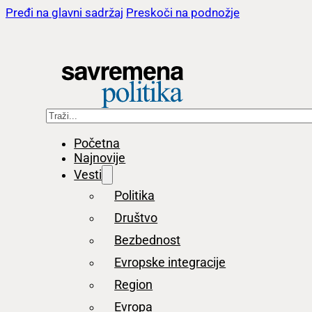
Pređi na glavni sadržaj
Preskoči na podnožje
Pretraga
Početna
Najnovije
Vesti
Politika
Društvo
Bezbednost
Evropske integracije
Region
Evropa