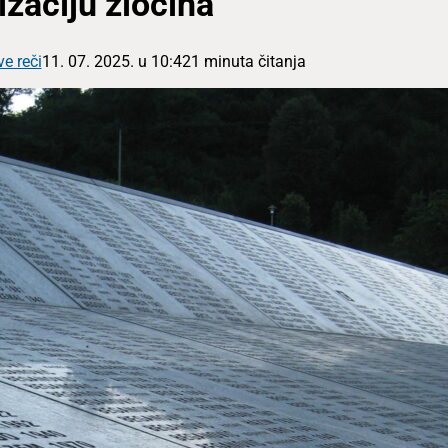
izaciju zločina
ve reči
11. 07. 2025. u 10:42
1 minuta čitanja