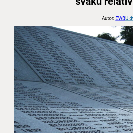
svaku relativ
Autor:
EWB
U d