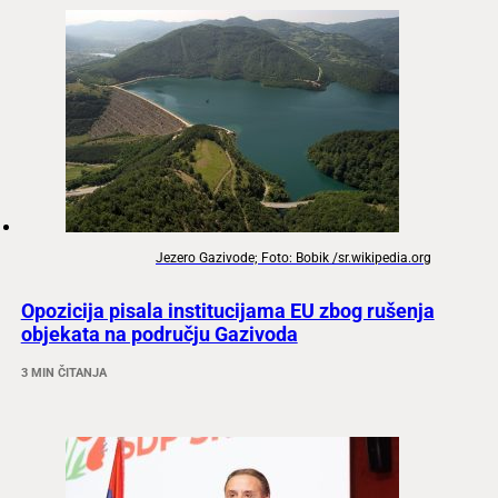
Jezero Gazivode; Foto: Bobik /sr.wikipedia.org
Opozicija pisala institucijama EU zbog rušenja
objekata na području Gazivoda
3 MIN ČITANJA