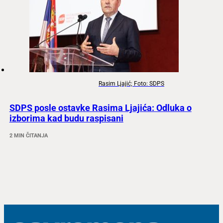
Rasim Ljajić; Foto: SDPS
SDPS posle ostavke Rasima Ljajića: Odluka o
izborima kad budu raspisani
2 MIN ČITANJA