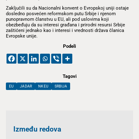
Zaključili su da Nacionalni konvent o Evropskoj uniji ostaje
dosledno posvećen reformskom putu Srbije i njenom
punopravnom članstvu u EU, ali pod uslovima koji
obezbeđuju da su interesi građana i prirodni resursi Srbije
zaštićeni jednako kao i interesi i vrednosti država članica
Evropske unije.
Podeli
Tagovi
EU
JADAR
NKEU
SRBIJA
Između redova