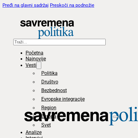
Pređi na glavni sadržaj
Preskoči na podnožje
Pretraga
Početna
Najnovije
Vesti
Politika
Društvo
Bezbednost
Evropske integracije
Region
Evropa
Svet
Analize