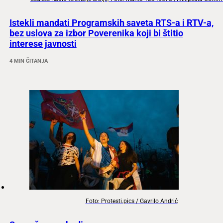
Istekli mandati Programskih saveta RTS-a i RTV-a,
bez uslova za izbor Poverenika koji bi štitio
interese javnosti
4 MIN ČITANJA
Foto: Protesti.pics / Gavrilo Andrić