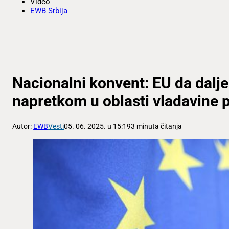
Video
EWB Srbija
Nacionalni konvent: EU da dalje
napretkom u oblasti vladavine 
Autor:
EWB
Vesti
05. 06. 2025. u 15:19
3 minuta čitanja