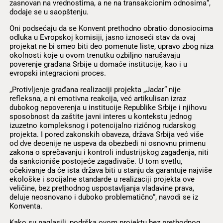
zasnovan na vrednostima, a ne na transakcionim odnosima“,
dodaje se u saopštenju.
Oni podsećaju da se Konvent prethodno obratio donosiocima
odluka u Evropskoj komisiji, jasno iznoseći stav da ovaj
projekat ne bi smeo biti deo pomenute liste, upravo zbog niza
okolnosti koje u ovom trenutku ozbiljno narušavaju
poverenje građana Srbije u domaće institucije, kao i u
evropski integracioni proces.
„Protivljenje građana realizaciji projekta „Jadar“ nije
refleksna, a ni emotivna reakcija, već artikulisan izraz
dubokog nepoverenja u institucije Republike Srbije i njihovu
sposobnost da zaštite javni interes u kontekstu jednog
izuzetno kompleksnog i potencijalno rizičnog rudarskog
projekta. I pored zakonskih obaveza, država Srbija već više
od dve decenije ne uspeva da obezbedi ni osnovnu primenu
zakona o sprečavanju i kontroli industrijskog zagađenja, niti
da sankcioniše postojeće zagađivače. U tom svetlu,
očekivanje da će ista država biti u stanju da garantuje najviše
ekološke i socijalne standarde u realizaciji projekta ove
veličine, bez prethodnog uspostavljanja vladavine prava,
deluje neosnovano i duboko problematično“, navodi se iz
Konventa.
Kako su naglasili, podrška ovom projektu bez prethodnog