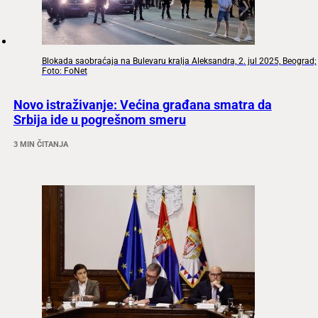
Blokada saobraćaja na Bulevaru kralja Aleksandra, 2. jul 2025, Beograd;
Foto: FoNet
Novo istraživanje: Većina građana smatra da
Srbija ide u pogrešnom smeru
3 MIN ČITANJA