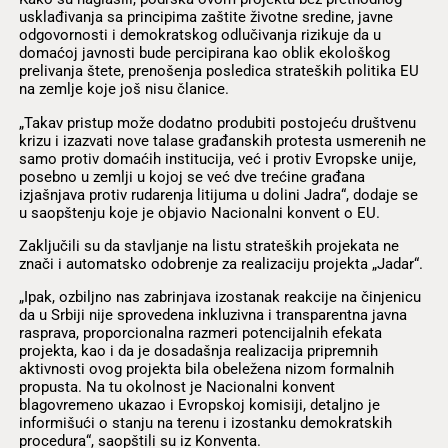
usklađivanja sa principima zaštite životne sredine, javne
odgovornosti i demokratskog odlučivanja rizikuje da u
domaćoj javnosti bude percipirana kao oblik ekološkog
prelivanja štete, prenošenja posledica strateških politika EU
na zemlje koje još nisu članice.
„Takav pristup može dodatno produbiti postojeću društvenu
krizu i izazvati nove talase građanskih protesta usmerenih ne
samo protiv domaćih institucija, već i protiv Evropske unije,
posebno u zemlji u kojoj se već dve trećine građana
izjašnjava protiv rudarenja litijuma u dolini Jadra“, dodaje se
u saopštenju koje je objavio Nacionalni konvent o EU.
Zaključili su da stavljanje na listu strateških projekata ne
znači i automatsko odobrenje za realizaciju projekta „Jadar“.
„Ipak, ozbiljno nas zabrinjava izostanak reakcije na činjenicu
da u Srbiji nije sprovedena inkluzivna i transparentna javna
rasprava, proporcionalna razmeri potencijalnih efekata
projekta, kao i da je dosadašnja realizacija pripremnih
aktivnosti ovog projekta bila obeležena nizom formalnih
propusta. Na tu okolnost je Nacionalni konvent
blagovremeno ukazao i Evropskoj komisiji, detaljno je
informišući o stanju na terenu i izostanku demokratskih
procedura“, saopštili su iz Konventa.