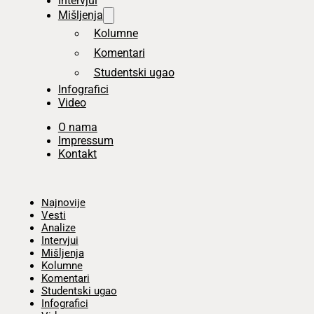
Intervjui
Mišljenja
Kolumne
Komentari
Studentski ugao
Infografici
Video
O nama
Impressum
Kontakt
Početna
Najnovije
Vesti
Analize
Intervjui
Mišljenja
Kolumne
Komentari
Studentski ugao
Infografici