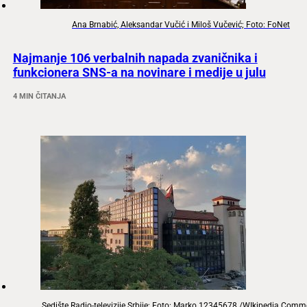
Ana Brnabić, Aleksandar Vučić i Miloš Vučević; Foto: FoNet
Najmanje 106 verbalnih napada zvaničnika i
funkcionera SNS-a na novinare i medije u julu
4 MIN ČITANJA
Sedište Radio-televizije Srbije; Foto: Marko 12345678 /WIkipedia Com