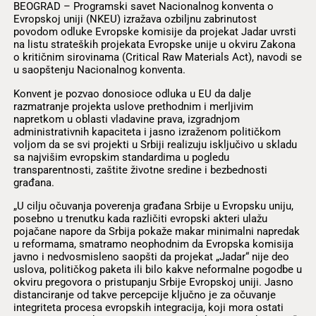
BEOGRAD – Programski savet Nacionalnog konventa o
Evropskoj uniji (NKEU) izražava ozbiljnu zabrinutost
povodom odluke Evropske komisije da projekat Jadar uvrsti
na listu strateških projekata Evropske unije u okviru Zakona
o kritičnim sirovinama (Critical Raw Materials Act), navodi se
u saopštenju Nacionalnog konventa.
Konvent je pozvao donosioce odluka u EU da dalje
razmatranje projekta uslove prethodnim i merljivim
napretkom u oblasti vladavine prava, izgradnjom
administrativnih kapaciteta i jasno izraženom političkom
voljom da se svi projekti u Srbiji realizuju isključivo u skladu
sa najvišim evropskim standardima u pogledu
transparentnosti, zaštite životne sredine i bezbednosti
građana.
„U cilju očuvanja poverenja građana Srbije u Evropsku uniju,
posebno u trenutku kada različiti evropski akteri ulažu
pojačane napore da Srbija pokaže makar minimalni napredak
u reformama, smatramo neophodnim da Evropska komisija
javno i nedvosmisleno saopšti da projekat „Jadar“ nije deo
uslova, političkog paketa ili bilo kakve neformalne pogodbe u
okviru pregovora o pristupanju Srbije Evropskoj uniji. Jasno
distanciranje od takve percepcije ključno je za očuvanje
integriteta procesa evropskih integracija, koji mora ostati