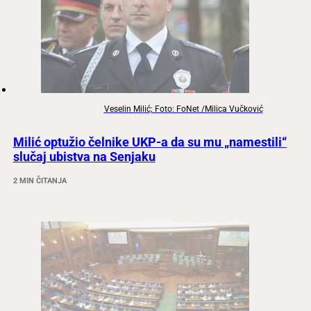
Veselin Milić; Foto: FoNet /Milica Vučković
Milić optužio čelnike UKP-a da su mu „namestili“
slučaj ubistva na Senjaku
2 MIN ČITANJA