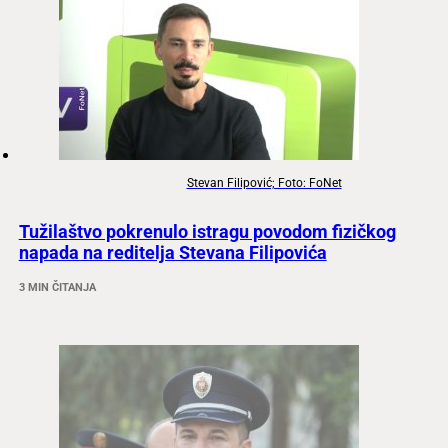
Stevan Filipović; Foto: FoNet
Tužilaštvo pokrenulo istragu povodom fizičkog
napada na reditelja Stevana Filipovića
3 MIN ČITANJA