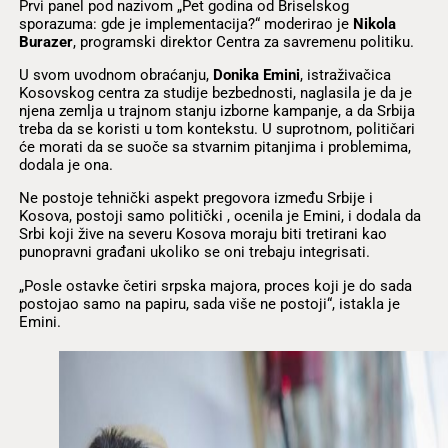
Prvi panel pod nazivom „Pet godina od Briselskog
sporazuma: gde je implementacija?“ moderirao je
Nikola
Burazer
, programski direktor Centra za savremenu politiku.
U svom uvodnom obraćanju,
Donika Emini
, istraživačica
Kosovskog centra za studije bezbednosti, naglasila je da je
njena zemlja u trajnom stanju izborne kampanje, a da Srbija
treba da se koristi u tom kontekstu. U suprotnom, političari
će morati da se suoče sa stvarnim pitanjima i problemima,
dodala je ona.
Ne postoje tehnički aspekt pregovora između Srbije i
Kosova, postoji samo politički , ocenila je Emini, i dodala da
Srbi koji žive na severu Kosova moraju biti tretirani kao
punopravni građani ukoliko se oni trebaju integrisati.
„Posle ostavke četiri srpska majora, proces koji je do sada
postojao samo na papiru, sada više ne postoji“, istakla je
Emini.