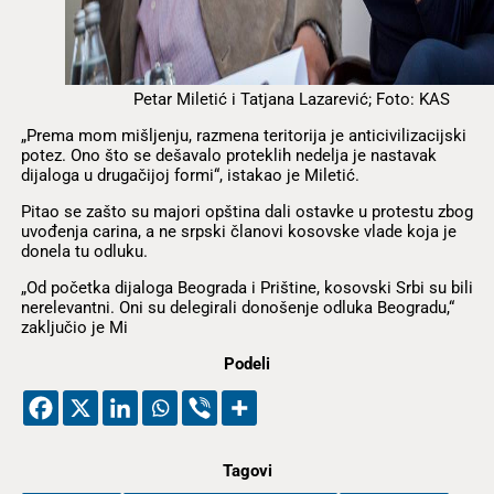
Petar Miletić i Tatjana Lazarević; Foto: KAS
„Prema mom mišljenju, razmena teritorija je anticivilizacijski
potez. Ono što se dešavalo proteklih nedelja je nastavak
dijaloga u drugačijoj formi“, istakao je Miletić.
Pitao se zašto su majori opština dali ostavke u protestu zbog
uvođenja carina, a ne srpski članovi kosovske vlade koja je
donela tu odluku.
„Od početka dijaloga Beograda i Prištine, kosovski Srbi su bili
nerelevantni. Oni su delegirali donošenje odluka Beogradu,“
zaključio je Mi
Podeli
Tagovi