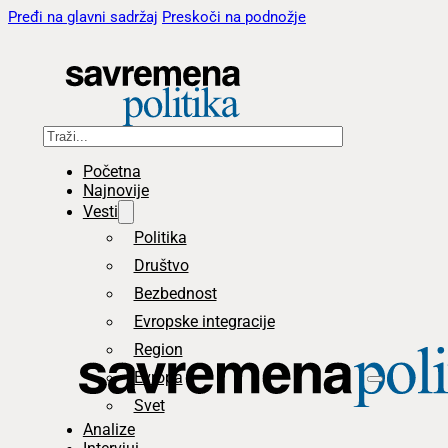
Pređi na glavni sadržaj
Preskoči na podnožje
Pretraga
Početna
Najnovije
Vesti
Politika
Društvo
Bezbednost
Evropske integracije
Region
Evropa
Svet
Analize