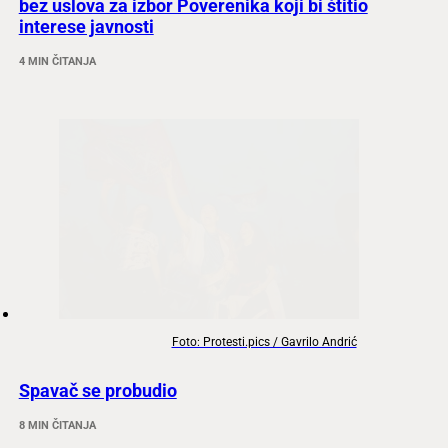
bez uslova za izbor Poverenika koji bi štitio
interese javnosti
4 MIN ČITANJA
Foto: Protesti.pics / Gavrilo Andrić
Spavač se probudio
8 MIN ČITANJA