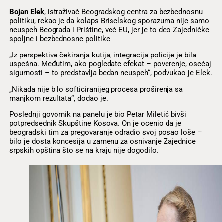
Bojan Elek
, istraživač Beogradskog centra za bezbednosnu
politiku, rekao je da kolaps Briselskog sporazuma nije samo
neuspeh Beograda i Prištine, već EU, jer je to deo Zajedničke
spoljne i bezbednosne politike.
„Iz perspektive čekiranja kutija, integracija policije je bila
uspešna. Međutim, ako pogledate efekat – poverenje, osećaj
sigurnosti – to predstavlja bedan neuspeh“, podvukao je Elek.
„Nikada nije bilo softiciranijeg procesa proširenja sa
manjkom rezultata“, dodao je.
Poslednji govornik na panelu je bio Petar Miletić bivši
potpredsednik Skupštine Kosova. On je ocenio da je
beogradski tim za pregovaranje odradio svoj posao loše –
bilo je dosta koncesija u zamenu za osnivanje Zajednice
srpskih opština što se na kraju nije dogodilo.