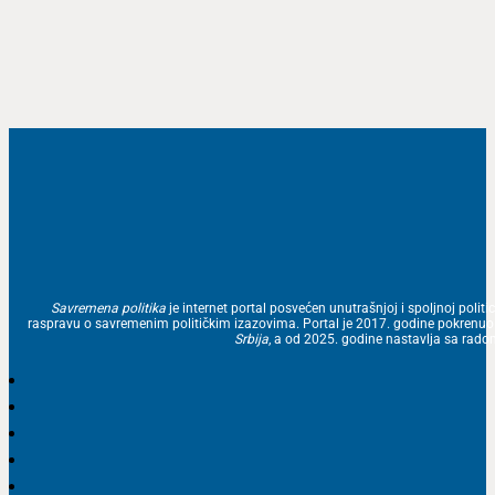
Savremena politika
je internet portal posvećen unutrašnjoj i spoljnoj politic
raspravu o savremenim političkim izazovima. Portal je 2017. godine pokrenu
Srbija
, a od 2025. godine nastavlja sa ra