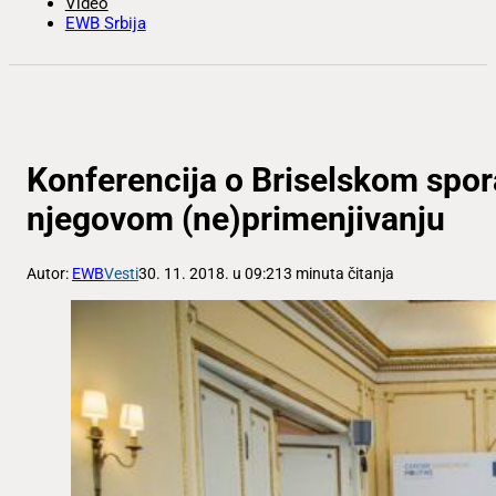
Video
EWB Srbija
Konferencija o Briselskom spo
njegovom (ne)primenjivanju
Autor:
EWB
Vesti
30. 11. 2018. u 09:21
3 minuta čitanja