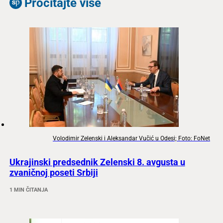
Pročitajte više
Volodimir Zelenski i Aleksandar Vučić u Odesi; Foto: FoNet
Ukrajinski predsednik Zelenski 8. avgusta u
zvaničnoj poseti Srbiji
1 MIN ČITANJA