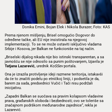
Donika Emini, Bojan Elek i Nikola Burazer; Foto: KAS
Prema njenom mišljenju, Brisel omogućio Dogovor do
određene tačke, ali EU nije insistirala na njegovoj
implementaciji. To se ne može ostaviti isključivo vladama
Srbije i Kosova, jer Balkan ne funkcioniše na taj način.
„Briselski dijalog nikada nije bio istinski transparentan, a sa
javnošću se nije odnosilo sa punim poštovanjem, Izjavila je
Tatjana Lazarević,
urednik
KoSSev
portala.
Ona je izrazila protivljenje ideji razmene teritorija, istakavši
da će to značiti podelu po etničkoj liniji, i podsetila je da,
barem za sada, predsednici Vučić i Tači nisu podržali
inicijativu.
„Zapadni Balkan se suočava sa pravim kolapsom vladavine
prava, građanskih sloboda i bezbednosti; ovo se toleriše sa
značajnom podrškom međunarodne zajednice“, rekla je
Lazarević.