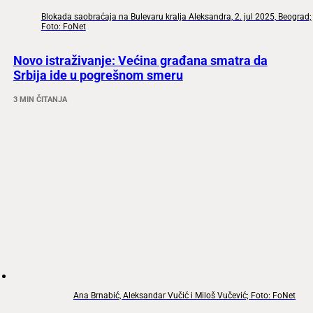
Blokada saobraćaja na Bulevaru kralja Aleksandra, 2. jul 2025, Beograd;
Foto: FoNet
Novo istraživanje: Većina građana smatra da
Srbija ide u pogrešnom smeru
3 MIN ČITANJA
Ana Brnabić, Aleksandar Vučić i Miloš Vučević; Foto: FoNet