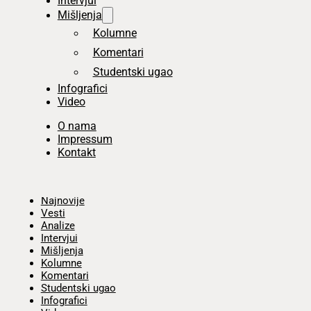
Intervjui
Mišljenja
Kolumne
Komentari
Studentski ugao
Infografici
Video
O nama
Impressum
Kontakt
Početna
Najnovije
Vesti
Analize
Intervjui
Mišljenja
Kolumne
Komentari
Studentski ugao
Infografici