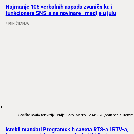
Najmanje 106 verbalnih napada zvaničnika i
funkcionera SNS-a na novinare i medije u julu
4 MIN ČITANJA
Sedište Radio-televizije Srbije; Foto: Marko 12345678 /WIkipedia Com
Istekli mandati Programskih saveta RTS-a i RTV-a,