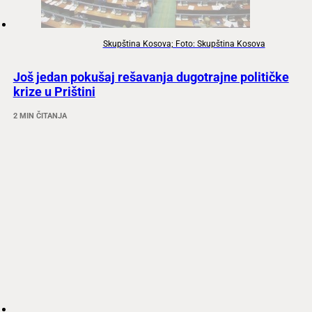
Skupština Kosova; Foto: Skupština Kosova
Još jedan pokušaj rešavanja dugotrajne političke
krize u Prištini
2 MIN ČITANJA