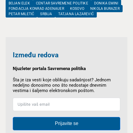
BOJAN ELEK
CENTAR SAVREMENE POLITIKE
DONIKA EMINI
FONDACIJA KONRAD ADENAUER
KOSOVO
NIKOLA BURAZER
PETAR MILETIĆ
SRBIJA
TATJANA LAZAREVIĆ
Između redova
Njuzleter portala Savremena politika
Šta je iza vesti koje oblikuju sadašnjost? Jednom
nedeljno donosimo ono što nedostaje dnevnim
vestima i šaljemo elektronskom poštom.
Prijavite se