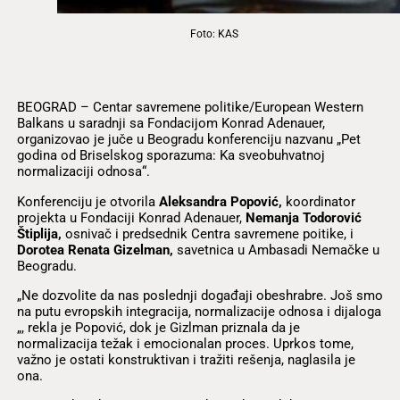
Foto: KAS
BEOGRAD – Centar savremene politike/European Western
Balkans u saradnji sa Fondacijom Konrad Adenauer,
organizovao je juče u Beogradu konferenciju nazvanu „Pet
godina od Briselskog sporazuma: Ka sveobuhvatnoj
normalizaciji odnosa“.
Konferenciju je otvorila
Aleksandra Popović,
koordinator
projekta u Fondaciji Konrad Adenauer,
Nemanja Todorović
Štiplija,
osnivač i predsednik Centra savremene poitike, i
Dorotea Renata Gizelman,
savetnica u Ambasadi Nemačke u
Beogradu.
„Ne dozvolite da nas poslednji događaji obeshrabre. Još smo
na putu evropskih integracija, normalizacije odnosa i dijaloga
„, rekla je Popović, dok je Gizlman priznala da je
normalizacija težak i emocionalan proces. Uprkos tome,
važno je ostati konstruktivan i tražiti rešenja, naglasila je
ona.