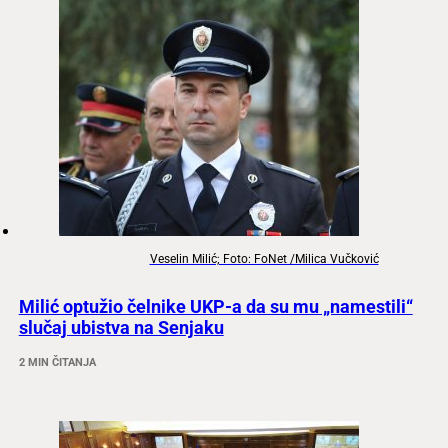
Veselin Milić; Foto: FoNet /Milica Vučković
Milić optužio čelnike UKP-a da su mu „namestili“
slučaj ubistva na Senjaku
2 MIN ČITANJA