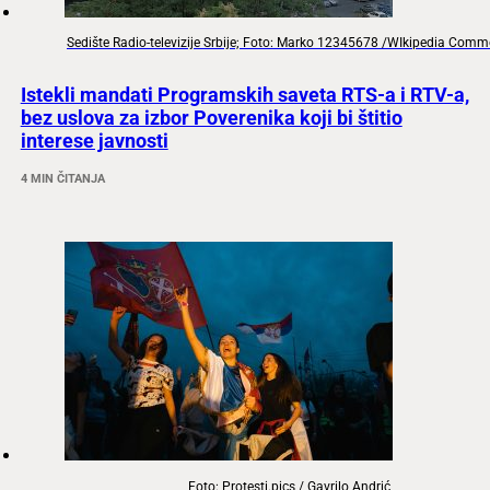
Sedište Radio-televizije Srbije; Foto: Marko 12345678 /WIkipedia Com
Istekli mandati Programskih saveta RTS-a i RTV-a,
bez uslova za izbor Poverenika koji bi štitio
interese javnosti
4 MIN ČITANJA
Foto: Protesti.pics / Gavrilo Andrić