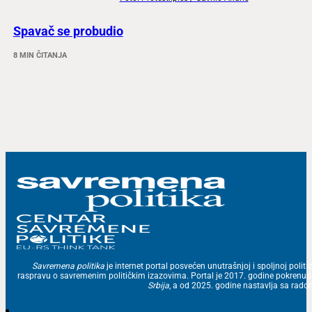
Spavač se probudio
8 MIN ČITANJA
Savremena politika
je internet portal posvećen unutrašnjoj i spoljnoj politic
raspravu o savremenim političkim izazovima. Portal je 2017. godine pokrenu
Srbija
, a od 2025. godine nastavlja sa ra