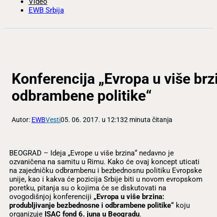
Video
EWB Srbija
Konferencija „Evropa u više brz
odbrambene politike“
Autor:
EWB
Vesti
05. 06. 2017. u 12:13
2 minuta čitanja
BEOGRAD – Ideja „Evrope u više brzina“ nedavno je
ozvaničena na samitu u Rimu. Kako će ovaj koncept uticati
na zajedničku odbrambenu i bezbednosnu politiku Evropske
unije, kao i kakva će pozicija Srbije biti u novom evropskom
poretku, pitanja su o kojima će se diskutovati na
ovogodišnjoj konferenciji
„Evropa u više brzina:
produbljivanje bezbednosne i odbrambene politike“
koju
organizuje
ISAC fond 6. juna u Beogradu
.