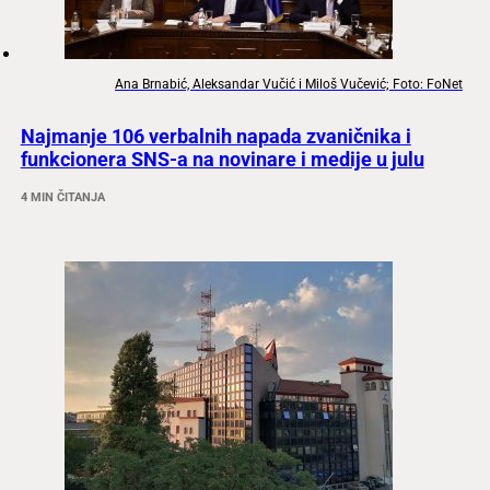
Ana Brnabić, Aleksandar Vučić i Miloš Vučević; Foto: FoNet
Najmanje 106 verbalnih napada zvaničnika i
funkcionera SNS-a na novinare i medije u julu
4 MIN ČITANJA