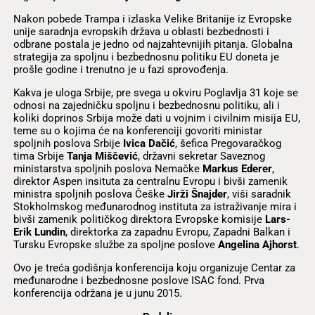
Nakon pobede Trampa i izlaska Velike Britanije iz Evropske
unije saradnja evropskih država u oblasti bezbednosti i
odbrane postala je jedno od najzahtevnijih pitanja. Globalna
strategija za spoljnu i bezbednosnu politiku EU doneta je
prošle godine i trenutno je u fazi sprovođenja.
Kakva je uloga Srbije, pre svega u okviru Poglavlja 31 koje se
odnosi na zajedničku spoljnu i bezbednosnu politiku, ali i
koliki doprinos Srbija može dati u vojnim i civilnim misija EU,
teme su o kojima će na konferenciji govoriti ministar
spoljnih poslova Srbije
Ivica Dačić
, šefica Pregovaračkog
tima Srbije
Tanja Miščević
, državni sekretar Saveznog
ministarstva spoljnih poslova Nemačke
Markus Ederer
,
direktor Aspen insituta za centralnu Evropu i bivši zamenik
ministra spoljnih poslova Češke
Jirži Šnajder
, viši saradnik
Stokholmskog međunarodnog instituta za istraživanje mira i
bivši zamenik političkog direktora Evropske komisije
Lars-
Erik Lundin
, direktorka za zapadnu Evropu, Zapadni Balkan i
Tursku Evropske službe za spoljne poslove
Angelina Ajhorst
.
Ovo je treća godišnja konferencija koju organizuje Centar za
međunarodne i bezbednosne poslove ISAC fond. Prva
konferencija održana je u junu 2015.