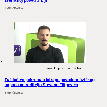
zvaničnoj poseti Srbiji
1 MIN ČITANJA
Stevan Filipović; Foto: FoNet
Tužilaštvo pokrenulo istragu povodom fizičkog
napada na reditelja Stevana Filipovića
3 MIN ČITANJA