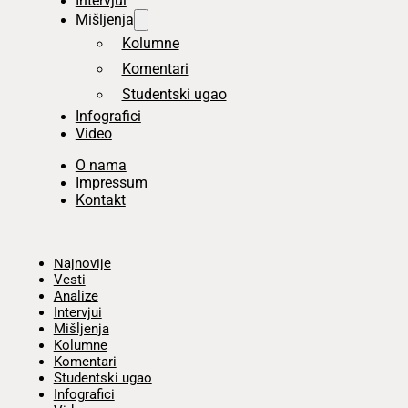
Intervjui
Mišljenja
Kolumne
Komentari
Studentski ugao
Infografici
Video
O nama
Impressum
Kontakt
Početna
Najnovije
Vesti
Analize
Intervjui
Mišljenja
Kolumne
Komentari
Studentski ugao
Infografici