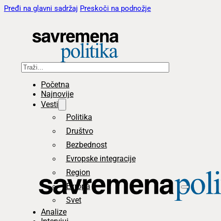
Pređi na glavni sadržaj
Preskoči na podnožje
Pretraga
Početna
Najnovije
Vesti
Politika
Društvo
Bezbednost
Evropske integracije
Region
Evropa
Svet
Analize