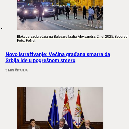
Blokada saobraćaja na Bulevaru kralja Aleksandra, 2. jul 2025, Beograd;
Foto: FoNet
Novo istraživanje: Većina građana smatra da
Srbija ide u pogrešnom smeru
3 MIN ČITANJA