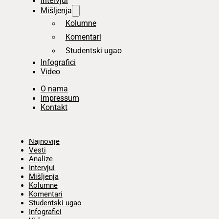
Intervjui
Mišljenja
Kolumne
Komentari
Studentski ugao
Infografici
Video
O nama
Impressum
Kontakt
Početna
Najnovije
Vesti
Analize
Intervjui
Mišljenja
Kolumne
Komentari
Studentski ugao
Infografici