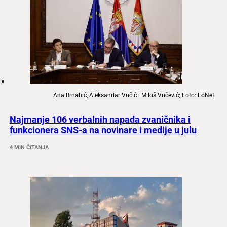
Ana Brnabić, Aleksandar Vučić i Miloš Vučević; Foto: FoNet
Najmanje 106 verbalnih napada zvaničnika i
funkcionera SNS-a na novinare i medije u julu
4 MIN ČITANJA