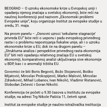
BEOGRAD – O uzroku ekonomske krize u Evropskoj uniji i
opadanju njenog značaja u svetskoj ekonomiji, biće reči na
naučnoj konferenciji pod nazivom „Ekonomski problemi
Evropske unije“, koju organizuje Institut za evropske studije u
sredu, 31. maja.
Na prvom panelu – „Osnovni uzroci ’sekularne stagnacije’
privreda EU“ biće reči o usponu i padu evropskog privrednog
rasta i o problemu nepostojanja fiskalne unije, ali i o uzroku
ekonomske krize u EU, dok će na drugom panelu –
„Strukturna analiza i perspektive privrednog rasta ekonomija
EU“ biti reči opadanju relativnog značaja EU u svetskoj
ekonomiji, komparativnoj analizi uključivanja sive ekonomije
u BDP, kao i o anomaliji tržišta EU.
Govornici će biti Boris Begović, Božo Stojanović, Boško
Mijatović, Miroslav Prokopijević, Marko Malović, Miroslav
Zdravković, Mihail Lobanov, Ivan Nikolić, Vladimir Ristanović,
Slobodan Zečević i Goran Nikolić.
Konferencija će početi u 9.30 časova u Institutu za evropske
studije, na adresi Trg Nikole Pašića 11, četvrti sprat.
Institut za evropske studije je naučno-istraživačka institucija