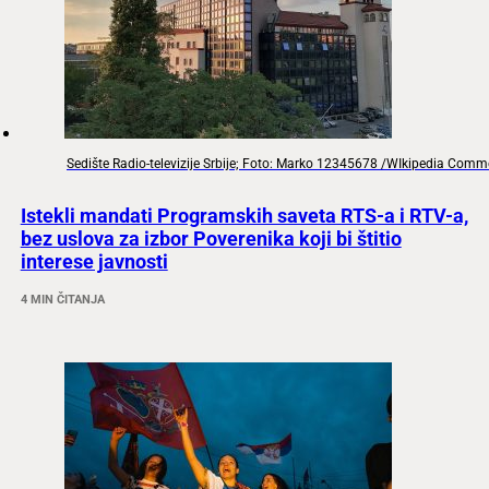
Sedište Radio-televizije Srbije; Foto: Marko 12345678 /WIkipedia Com
Istekli mandati Programskih saveta RTS-a i RTV-a,
bez uslova za izbor Poverenika koji bi štitio
interese javnosti
4 MIN ČITANJA