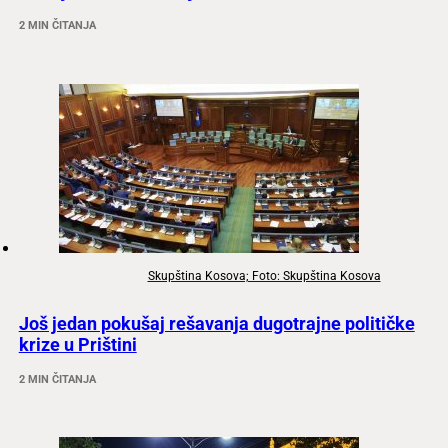
2 MIN ČITANJA
Skupština Kosova; Foto: Skupština Kosova
Još jedan pokušaj rešavanja dugotrajne političke
krize u Prištini
2 MIN ČITANJA