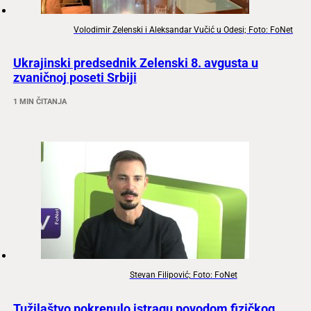
Volodimir Zelenski i Aleksandar Vučić u Odesi; Foto: FoNet
Ukrajinski predsednik Zelenski 8. avgusta u
zvaničnoj poseti Srbiji
1 MIN ČITANJA
Stevan Filipović; Foto: FoNet
Tužilaštvo pokrenulo istragu povodom fizičkog