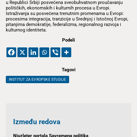
u Republici Srbiji posvećena sveobuhvatnom proučavanju
političkih, ekonomskih i kulturnih procesa u Evropi.
Istraživanja su posvećena trenutnim promenama u Evropi:
procesima integracija, tranzicije u Srednjoj i Istočnoj Evropi,
pitanjima demokratije, federalizma, regionalnog razvoja i
kulturnog identiteta.
Podeli
Tagovi
INSTITUT ZA EVROPSKE STUDIJE
Između redova
Njuzleter portala Savremena politika