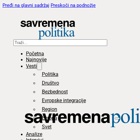
Pređi na glavni sadržaj
Preskoči na podnožje
Pretraga
Početna
Najnovije
Vesti
Politika
Društvo
Bezbednost
Evropske integracije
Region
Evropa
Svet
Analize