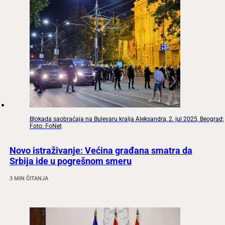
Blokada saobraćaja na Bulevaru kralja Aleksandra, 2. jul 2025, Beograd;
Foto: FoNet
Novo istraživanje: Većina građana smatra da
Srbija ide u pogrešnom smeru
3 MIN ČITANJA