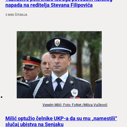
napada na reditelja Stevana Filipovića
3 MIN ČITANJA
Veselin Milić; Foto: FoNet /Milica Vučković
Milić optužio čelnike UKP-a da su mu „namestili“
slučaj ubistva na Senjaku