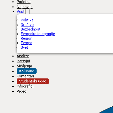
Početna
Najnovije
Vesti
Politika
Društvo
Bezbednost
Evropske integracije
Region
Evropa
Svet
Analize
Intervjui
Mišljenja
Kolumne
Komentari
Studentski ugao
Infografici
Video