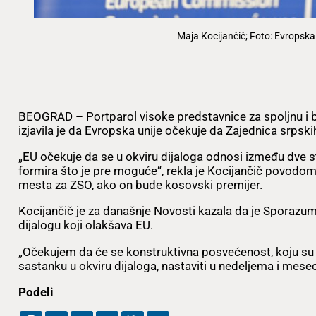
Maja Kocijančič; Foto: Evropska
BEOGRAD – Portparol visoke predstavnice za spoljnu i 
izjavila je da Evropska unije očekuje da Zajednica srpsk
„EU očekuje da se u okviru dijaloga odnosi između dve 
formira što je pre moguće“, rekla je Kocijančič povodom
mesta za ZSO, ako on bude kosovski premijer.
Kocijančič je za današnje Novosti kazala da je Sporazu
dijalogu koji olakšava EU.
„Očekujem da će se konstruktivna posvećenost, koju su
sastanku u okviru dijaloga, nastaviti u nedeljema i mesec
Podeli