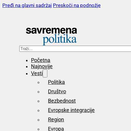
Pređi na glavni sadržaj
Preskoči na podnožje
Pretraga
Početna
Najnovije
Vesti
Politika
Društvo
Bezbednost
Evropske integracije
Region
Evropa