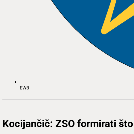
EWB
Kocijančič: ZSO formirati št