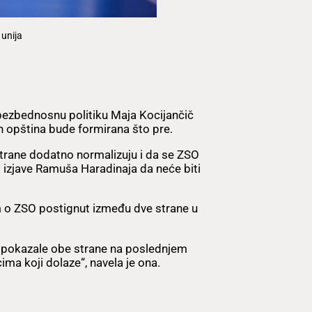
 unija
bezbednosnu politiku Maja Kocijančič
ih opština bude formirana što pre.
strane dodatno normalizuju i da se ZSO
 izjave Ramuša Haradinaja da neće biti
m o ZSO postignut između dve strane u
 pokazale obe strane na poslednjem
ima koji dolaze“, navela je ona.