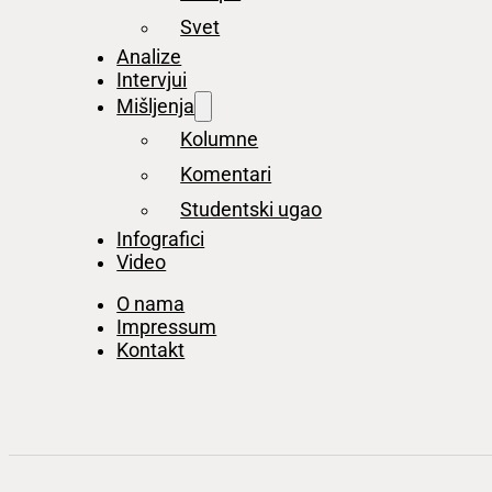
Svet
Analize
Intervjui
Mišljenja
Kolumne
Komentari
Studentski ugao
Infografici
Video
O nama
Impressum
Kontakt