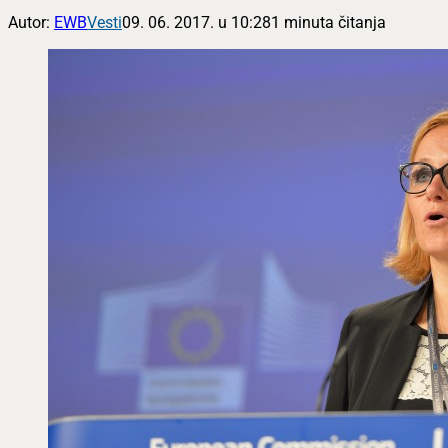
Autor:
EWB
Vesti
09. 06. 2017. u 10:28
1 minuta čitanja