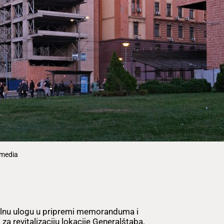
imedia
alnu ulogu u pripremi memoranduma i
revitalizaciju lokacije Generalštaba,