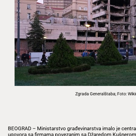
Zgrada Generalštaba; Foto: Wik
BEOGRAD – Ministarstvo građevinarstva imalo je centr
ugovora sa firmama povezanim sa Džaredom Kušnerom za 