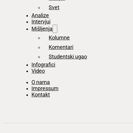
Svet
Analize
Intervjui
Mišljenja
Kolumne
Komentari
Studentski ugao
Infografici
Video
O nama
Impressum
Kontakt