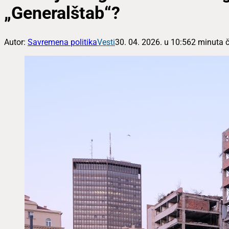
„Generalštab“?
Autor:
Savremena politika
Vesti
30. 04. 2026. u 10:56
2 minuta č