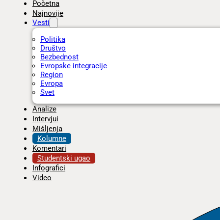
Početna
Najnovije
Vesti
Politika
Društvo
Bezbednost
Evropske integracije
Region
Evropa
Svet
Analize
Intervjui
Mišljenja
Kolumne
Komentari
Studentski ugao
Infografici
Video