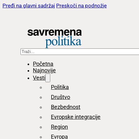
Pređi na glavni sadržaj
Preskoči na podnožje
Pretraga
Početna
Najnovije
Vesti
Politika
Društvo
Bezbednost
Evropske integracije
Region
Evropa