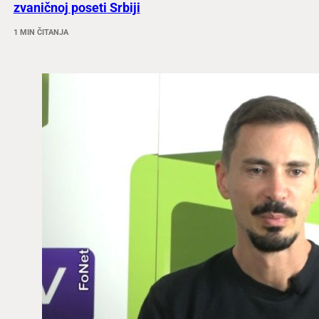
zvaničnoj poseti Srbiji
1 MIN ČITANJA