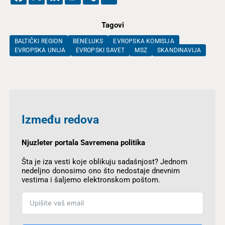
Tagovi
BALTIČKI REGION
BENELUKS
EVROPSKA KOMISIJA
EVROPSKA UNIJA
EVROPSKI SAVET
MSZ
SKANDINAVIJA
Između redova
Njuzleter portala Savremena politika
Šta je iza vesti koje oblikuju sadašnjost? Jednom
nedeljno donosimo ono što nedostaje dnevnim
vestima i šaljemo elektronskom poštom.