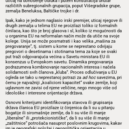
uticaj na donošenje odluka i putem konsultacija unutar
različitih subregionalnih grupacija, poput Višegradske grupe,
zemalja Beneluksa, Baltičke trojke i dr.
Ipak, kako je jednom naglasio irski premijer, uticaj njegove ili
drugih zemalja u telima EU ne proizilazi toliko iz formalnih
činilaca, kao što je broj glasova i sl, koliko iz mogućnosti da
u organima EU na neformalan način može da utiče na svoje
kolege. Unija se može posmatrati i kao velika „mašina za
pregovaranje“, tj. sistem u kome se neprestano odvijaju
pregovori o desetinama i stotinama tema za koje se svaki
put traži odgovarajuća većina u Savetu ministara EU ili
konsenzus u Evropskom savetu. Dinamika pregovaranja
podrazumeva kombinovanje nacionalnih interesa i načela
solidarnosti svih članova „kluba“. Proces odlučivanja u EU
ogleda se tako u neprestanoj potrazi za
ad hoc
savezima, pri
čemu je najvažniji „koalicioni kapacitet“ svake zemlje, koji
uglavnom ne zavisi od njene veličine, nego mnogo više od
ideološke i interesne orijentacije država.
Osnovni kriterijumi identifikovanja stavova ili grupisanja
država članica EU proizilaze iz činjenica da li su u pitanju
bogatije ili siromašnije zemlje, da li su više ili manje
„liberalne“ ili „protekcionističke“, da li su više ili manje
„zaštitnice“ potrošača nasuprot poslovnim krugovima, kakav
im je geografski položaj i geopolitička orijentacija u