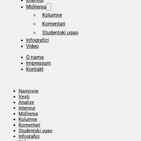
Intervjui
Mišljenja
Kolumne
Komentari
Studentski ugao
Infografici
Video
O nama
Impressum
Kontakt
Početna
Najnovije
Vesti
Analize
Intervjui
Mišljenja
Kolumne
Komentari
Studentski ugao
Infografici