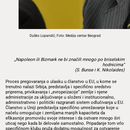
Duško Lopandić; Foto: Medija centar Beograd
„Napoleon ili Bizmark ne bi značili mnogo po briselskim
hodnicima“
(S. Bunse i K. Nikolaides)
Proces pregovaranja o ulasku u članstvo u EU, u kome se
trenutno nalazi Srbija, predstavlja i specifično sredstvo
priprema, privikavanja i „evropeizacije“ zemlje i njene
administracije za uključivanje u složeni i institucionalno,
administrativno i politički razgranati sistem odlučivanja u EU.
Članstvo u Uniji predstavlja specifično umrežavanje koje u
načelu omogućuje i zemljama manjih kapaciteta da
efikasnije promovišu svoje interese i da ostvare mnogo širi
uticaj nego kada bi delovale samostalno. Pripadanje tom vrlo
specifičnom klubu pruža dodatnu mogućnost za ostvarenje