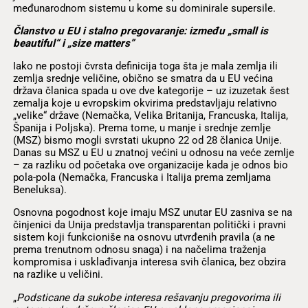
međunarodnom sistemu u kome su dominirale supersile.
Članstvo u EU i stalno pregovaranje: između „small is
beautiful“ i „size matters”
Iako ne postoji čvrsta definicija toga šta je mala zemlja ili
zemlja srednje veličine, obično se smatra da u EU većina
država članica spada u ove dve kategorije – uz izuzetak šest
zemalja koje u evropskim okvirima predstavljaju relativno
„velike“ države (Nemačka, Velika Britanija, Francuska, Italija,
Španija i Poljska). Prema tome, u manje i srednje zemlje
(MSZ) bismo mogli svrstati ukupno 22 od 28 članica Unije.
Danas su MSZ u EU u znatnoj većini u odnosu na veće zemlje
– za razliku od početaka ove organizacije kada je odnos bio
pola-pola (Nemačka, Francuska i Italija prema zemljama
Beneluksa).
Osnovna pogodnost koje imaju MSZ unutar EU zasniva se na
činjenici da Unija predstavlja transparentan politički i pravni
sistem koji funkcioniše na osnovu utvrđenih pravila (a ne
prema trenutnom odnosu snaga) i na načelima traženja
kompromisa i usklađivanja interesa svih članica, bez obzira
na razlike u veličini.
„
Podsticane da sukobe interesa rešavanju pregovorima ili