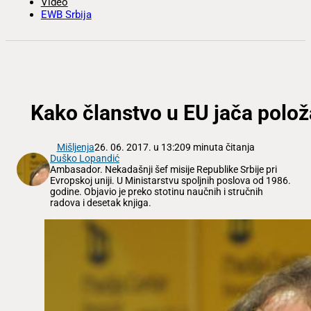
Video
EWB Srbija
Kako članstvo u EU jača položa
Mišljenja
26. 06. 2017. u 13:20
9 minuta čitanja
Duško Lopandić
Ambasador. Nekadašnji šef misije Republike Srbije pri
Evropskoj uniji. U Ministarstvu spoljnih poslova od 1986.
godine. Objavio je preko stotinu naučnih i stručnih
radova i desetak knjiga.