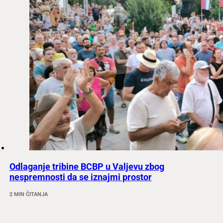
Odlaganje tribine BCBP u Valjevu zbog
nespremnosti da se iznajmi prostor
2 MIN ČITANJA