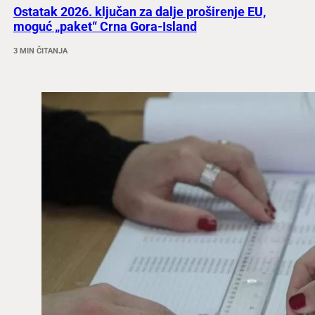
Ostatak 2026. ključan za dalje proširenje EU,
moguć „paket“ Crna Gora-Island
3 MIN ČITANJA