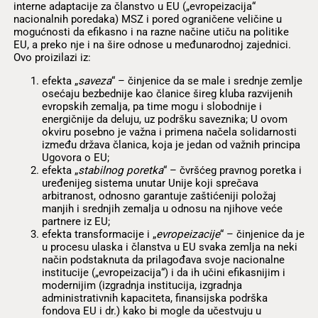
interne adaptacije za članstvo u EU („evropeizacija“
nacionalnih poredaka) MSZ i pored ograničene veličine u
mogućnosti da efikasno i na razne načine utiču na politike
EU, a preko nje i na šire odnose u međunarodnoj zajednici.
Ovo proizilazi iz:
efekta „
saveza
“ – činjenice da se male i srednje zemlje
osećaju bezbednije kao članice šireg kluba razvijenih
evropskih zemalja, pa time mogu i slobodnije i
energičnije da deluju, uz podršku saveznika; U ovom
okviru posebno je važna i primena načela solidarnosti
između država članica, koja je jedan od važnih principa
Ugovora o EU;
efekta „
stabilnog poretka
“ – čvršćeg pravnog poretka i
uređenijeg sistema unutar Unije koji sprečava
arbitranost, odnosno garantuje zaštićeniji položaj
manjih i srednjih zemalja u odnosu na njihove veće
partnere iz EU;
efekta transformacije i „
evropeizacije
“ – činjenice da je
u procesu ulaska i članstva u EU svaka zemlja na neki
način podstaknuta da prilagođava svoje nacionalne
institucije („evropeizacija“) i da ih učini efikasnijim i
modernijim (izgradnja institucija, izgradnja
administrativnih kapaciteta, finansijska podrška
fondova EU i dr.) kako bi mogle da učestvuju u