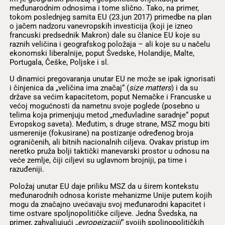
međunarodnim odnosima i tome slično. Tako, na primer,
tokom poslednjeg samita EU (23.jun 2017) primedbe na plan
o jačem nadzoru vanevropskih investicija (koji je izneo
francuski predsednik Makron) dale su članice EU koje su
raznih veličina i geografskog položaja – ali koje su u načelu
ekonomski liberalnije, poput Švedske, Holandije, Malte,
Portugala, Češke, Poljske i sl.
U dinamici pregovaranja unutar EU ne može se ipak ignorisati
i činjenica da „veličina ima značaj“ (
size matters
) i da su
države sa većim kapacitetom, poput Nemačke i Francuske u
većoj mogućnosti da nametnu svoje poglede (posebno u
telima koja primenjuju metod „međuvladine saradnje“ poput
Evropskog saveta). Međutim, s druge strane, MSZ mogu biti
usmerenije (fokusirane) na postizanje određenog broja
ograničenih, ali bitnih nacionalnih ciljeva. Ovakav pristup im
neretko pruža bolji taktički manevarski prostor u odnosu na
veće zemlje, čiji ciljevi su uglavnom brojniji, pa time i
razuđeniji.
Položaj unutar EU daje priliku MSZ da u širem kontekstu
međunarodnih odnosa koriste mehanizme Unije putem kojih
mogu da značajno uvećavaju svoj međunarodni kapacitet i
time ostvare spoljnopolitičke ciljeve. Jedna Švedska, na
primer, zahvaljujući „
evropeizaciji
“ svojih spoljnopolitičkih