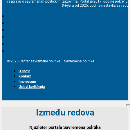
raspravu o savremenim političkim izazovima. Portal je 2017. godine pokrenu
Srbija
, a od 2025. godine nastavlja sa ra
© 2025 Centar savremene politike – Savremena politika
O nama
Kontakt
Impressum
Uslovi korišćenja
Između redova
Njuzleter portala Savremena politika