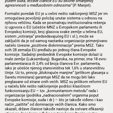
putem suda, države članice EU su sklone smanjenoj
agresivnosti u međusobnim odnosima“
(P. Manjet).
Formalni poredak EU je u celini nešto naklonjeniji MSZ jer im
omogućava povoljniji položaj unutar sistema u odnosu na
njihovu veličinu. Kada se posmatraju institucionalna rešenja
iz ugovora o EU (učešće MNZ u Evropskom parlamentu ili
Evropskoj komisiji, broj glasova svake zemlje u telima EU,
sistem „rotiranja“ predsedavajućeg EU i sl.), može se
zaključiti da je od samog nastanka organizacije primenjivano
načelo izvesne „pozitivne diskriminacije“ prema MSZ. Tako
svih 28 zemalja EU predlažu po jednog člana Evropske
komisije. Sadašnji predsednik Evropske komisije dolazi iz
male zemlje (Luksemburg). Bugarska, na primer, ima 18 evro-
parlamentaraca ili 2,4% od broja članova Evr. parlamenta,
iako je učešće njenog stanovništva tek 1,6% u stanovništvu
Unije. Uz to, princip „blokirajuće manjine“ (prilikom glasanja u
Savetu ministara) garantuje MSZ da ne mogu biti lako
preglasane od strane onih većih. MSZ su prilikom reformi EU
u načelu bile nešto naklonjenije podršci klasičnom
funkcionisanju EU – tzv. „komunitarnom metodu“ rada i
organizacije (podrška „nadnacionalnim“ organima poput
Evropske komisije, suda i dr.) – što je takođe viđeno i kao
način „zaštite“ od dominacije većih članica. Kako smo
ukazali, države članice takođe nastoje da ostvare efikasniji