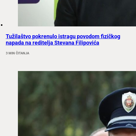
Tužilaštvo pokrenulo istragu povodom fizičkog
napada na reditelja Stevana Filipovića
3 MIN ČITANJA