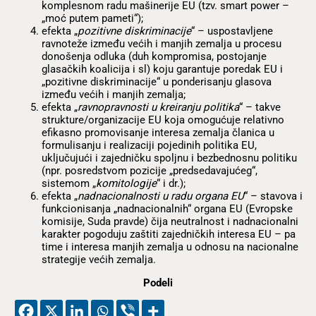
komplesnom radu mašinerije EU (tzv. smart power –
„moć putem pameti“);
efekta „
pozitivne diskriminacije
“ – uspostavljene
ravnoteže između većih i manjih zemalja u procesu
donošenja odluka (duh kompromisa, postojanje
glasačkih koalicija i sl) koju garantuje poredak EU i
„pozitivne diskriminacije“ u ponderisanju glasova
između većih i manjih zemalja;
efekta „
ravnopravnosti u kreiranju politika
“ – takve
strukture/organizacije EU koja omogućuje relativno
efikasno promovisanje interesa zemalja članica u
formulisanju i realizaciji pojedinih politika EU,
uključujući i zajedničku spoljnu i bezbednosnu politiku
(npr. posredstvom pozicije „predsedavajućeg“,
sistemom „
komitologije
“ i dr.);
efekta „
nadnacionalnosti u radu organa EU
“ – stavova i
funkcionisanja „nadnacionalnih“ organa EU (Evropske
komisije, Suda pravde) čija neutralnost i nadnacionalni
karakter pogoduju zaštiti zajedničkih interesa EU – pa
time i interesa manjih zemalja u odnosu na nacionalne
strategije većih zemalja.
Podeli