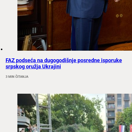
FAZ podseća na dugogodišnje posredne isporuke
srpskog oružja Ukrajini
3 MIN ČITANJA