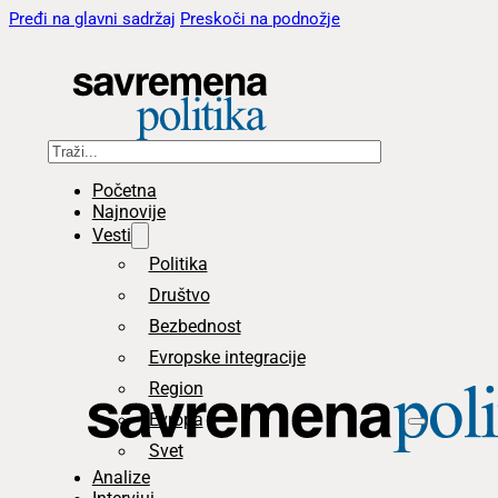
Pređi na glavni sadržaj
Preskoči na podnožje
Pretraga
Početna
Najnovije
Vesti
Politika
Društvo
Bezbednost
Evropske integracije
Region
Evropa
Svet
Analize