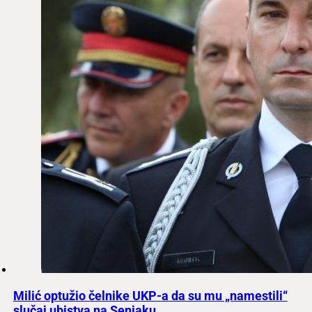
Milić optužio čelnike UKP-a da su mu „namestili“
slučaj ubistva na Senjaku