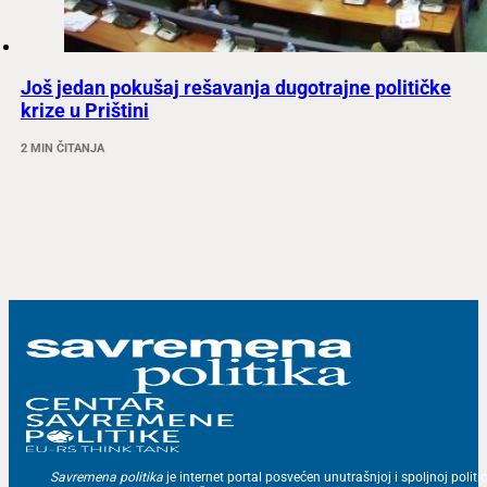
Još jedan pokušaj rešavanja dugotrajne političke
krize u Prištini
2 MIN ČITANJA
Savremena politika
je internet portal posvećen unutrašnjoj i spoljnoj politic