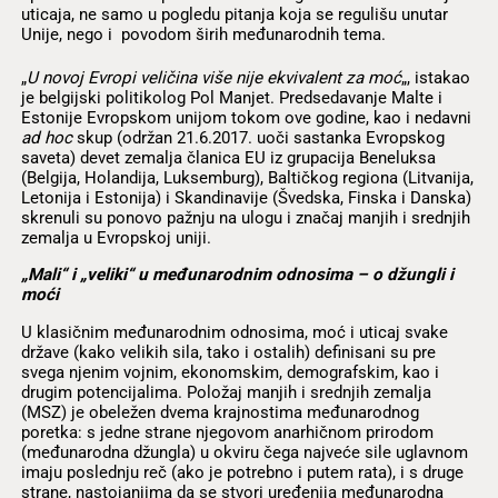
uticaja, ne samo u pogledu pitanja koja se regulišu unutar
Unije, nego i povodom širih međunarodnih tema.
„
U novoj Evropi veličina više nije ekvivalent za moć
„, istakao
je belgijski politikolog Pol Manjet. Predsedavanje Malte i
Estonije Evropskom unijom tokom ove godine, kao i nedavni
ad hoc
skup (održan 21.6.2017. uoči sastanka Evropskog
saveta) devet zemalja članica EU iz grupacija Beneluksa
(Belgija, Holandija, Luksemburg), Baltičkog regiona (Litvanija,
Letonija i Estonija) i Skandinavije (Švedska, Finska i Danska)
skrenuli su ponovo pažnju na ulogu i značaj manjih i srednjih
zemalja u Evropskoj uniji.
„Mali“ i „veliki“ u međunarodnim odnosima – o džungli i
moći
U klasičnim međunarodnim odnosima, moć i uticaj svake
države (kako velikih sila, tako i ostalih) definisani su pre
svega njenim vojnim, ekonomskim, demografskim, kao i
drugim potencijalima. Položaj manjih i srednjih zemalja
(MSZ) je obeležen dvema krajnostima međunarodnog
poretka: s jedne strane njegovom anarhičnom prirodom
(međunarodna džungla) u okviru čega najveće sile uglavnom
imaju poslednju reč (ako je potrebno i putem rata), i s druge
strane, nastojanjima da se stvori uređenija međunarodna