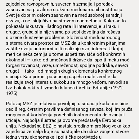
zajednica ravnopravnih, suverenih zemalja i poredak
zasnovan na pravilima u okviru međunarodnih institucija.
Svet je dobrim delom zasnovan na međusobnoj saradnji
država, a ne isključivo na sirovom nadmetanju. Kako se to
pokazala iskustva Hladnog rata ili intervencije u Iraku i
drugde, gruba sila nije sama po sebi dovoljna da rešava
složene društvene probleme. Složenost međunarodnog
sistema otvara prostor za MSZ da u konkretnim pitanjima
zaštite svoju autonomiju ili realizuju svoj interes. U kojoj
meri će neka zemlja u tome uspeti zavisiće od konkretnih
okolnosti – kako od umešnosti države da ispolji meku moć
(organizovanost, veze, umreženost, spoljna podrška, savezi i
drugo) – tako i od mnogih drugih elemenata konkretnog
slučaja. Kao primer posebnog uspeha male zemlje da
realizuje svoj interes u sukobu sa mnogo većom, navodi se
tzv. bakalarski rat između Islanda i Velike Britanije (1972-
1975).
Položaj MSZ je relativno povoljniji u situaciji kada one čine
deo šireg, čvrstim pravilima definisanog saveza, koji im pruža
mogućnost korišćenja posebnih instrumenata delovanja i
uticaja. Najbolja ilustracija ovome predstavlja Evropska
unija. Nekadašna EEZ je nastala sredinom prošlog veka kao
zajednica zemalja koje su nastojale da udruživanjem stvore
jednu vrstu ekonomske i političke protivteže u