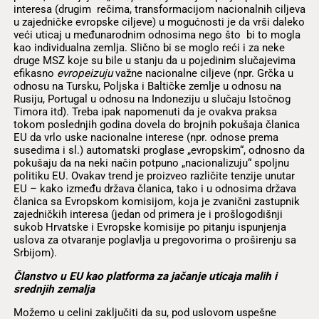
interesa (drugim rečima, transformacijom nacionalnih ciljeva
u zajedničke evropske ciljeve) u mogućnosti je da vrši daleko
veći uticaj u međunarodnim odnosima nego što bi to mogla
kao individualna zemlja. Slično bi se moglo reći i za neke
druge MSZ koje su bile u stanju da u pojedinim slučajevima
efikasno
evropeizuju
važne nacionalne ciljeve (npr. Grčka u
odnosu na Tursku, Poljska i Baltičke zemlje u odnosu na
Rusiju, Portugal u odnosu na Indoneziju u slučaju Istočnog
Timora itd). Treba ipak napomenuti da je ovakva praksa
tokom poslednjih godina dovela do brojnih pokušaja članica
EU da vrlo uske nacionalne interese (npr. odnose prema
susedima i sl.) automatski proglase „evropskim“, odnosno da
pokušaju da na neki način potpuno „nacionalizuju“ spoljnu
politiku EU. Ovakav trend je proizveo različite tenzije unutar
EU – kako između država članica, tako i u odnosima država
članica sa Evropskom komisijom, koja je zvanični zastupnik
zajedničkih interesa (jedan od primera je i prošlogodišnji
sukob Hrvatske i Evropske komisije po pitanju ispunjenja
uslova za otvaranje poglavlja u pregovorima o proširenju sa
Srbijom).
Članstvo u EU kao platforma za jačanje uticaja malih i
srednjih zemalja
Možemo u celini zaključiti da su, pod uslovom uspešne