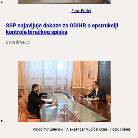
Foto: FoNet
SSP najavljuje dokaze za ODIHR o opstrukciji
kontrole biračkog spiska
2 MIN ČITANJA
Volodimir Zelenski i Aleksandar Vučić u Odesi; Foto: FoNet