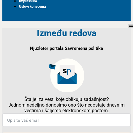
Impressum
Uslovi korišćenja
Između redova
Njuzleter portala Savremena politika
Šta je iza vesti koje oblikuju sadašnjost?
Jednom nedeljno donosimo ono što nedostaje dnevnim
vestima i šaljemo elektronskom poštom.