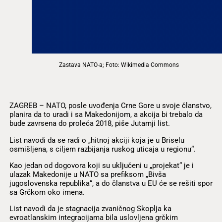
Zastava NATO-a; Foto: Wikimedia Commons
ZAGREB – NATO, posle uvođenja Crne Gore u svoje članstvo,
planira da to uradi i sa Makedonijom, a akcija bi trebalo da
bude zavrsena do proleća 2018, piše Jutarnji list.
List navodi da se radi o „hitnoj akciji koja je u Briselu
osmišljena, s ciljem razbijanja ruskog uticaja u regionu“.
Kao jedan od dogovora koji su uključeni u „projekat“ je i
ulazak Makedonije u NATO sa prefiksom „Bivša
jugoslovenska republika“, a do članstva u EU će se rešiti spor
sa Grčkom oko imena.
List navodi da je stagnacija zvaničnog Skoplja ka
evroatlanskim integracijama bila uslovljena grčkim