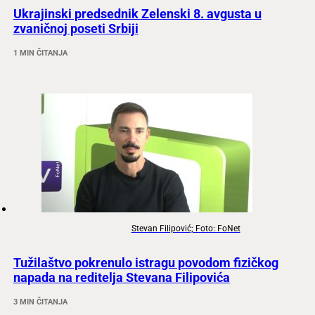
Ukrajinski predsednik Zelenski 8. avgusta u
zvaničnoj poseti Srbiji
1 MIN ČITANJA
Stevan Filipović; Foto: FoNet
Tužilaštvo pokrenulo istragu povodom fizičkog
napada na reditelja Stevana Filipovića
3 MIN ČITANJA