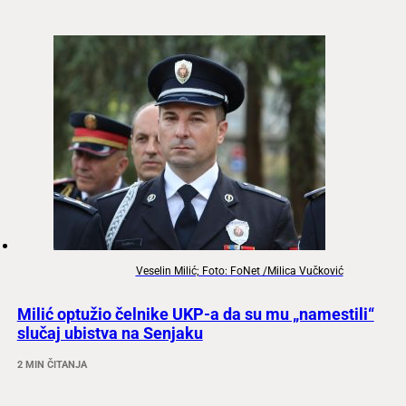
Veselin Milić; Foto: FoNet /Milica Vučković
Milić optužio čelnike UKP-a da su mu „namestili“
slučaj ubistva na Senjaku
2 MIN ČITANJA