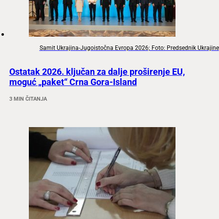
Samit Ukrajina-Jugoistočna Evropa 2026; Foto: Predsednik Ukrajine
Ostatak 2026. ključan za dalje proširenje EU,
moguć „paket“ Crna Gora-Island
3 MIN ČITANJA