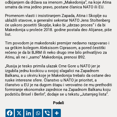
odbijanjem da država sa imenom „Makedonija“, na koje Atina
smatra da ima jedino pravo, postane članica NATO ili EU.
Promenom vlasti i insistiranjem Zapada, Atina i Skoplje su
ublažili stavove, a generalni sekretar NATO Jens Stoltenberg
će uskoro posetiti Skoplje, kako bi „ubrzao proces“ i da bi
Makedonija u proleće 2018. godine postala deo Alijanse, piše
list.
Tim povodom je makedonski premijer nedavno razgovarao i
sa grčkim kolegom Aleksisom Ciprasom, a pored čestitki
rečeno je da bi BJRM ili neko drugo ime bilo prihvatljivo za
Atinu, ali ne i „samo“ Makedonija, prenosi B92.
„Rusija je tesko primila ulazak Crne Gore u NATO jer je
izgubila jednu kockicu u svojoj slagalici na Zapadnom
Balkanu, a u okviru koje je Makedonija trebalo da ostane deo
ruske interesne sfere. Članstvo u NATO je prioritet, a
članstvo u EU je na dugom štapu i verovatno će mu prethoditi
formiranje ekonomske zajednice na Zapadnom Balkanu koju
podstiču Brisel i Berlin“, dodaje se u tekstu „Jutarnjeg lista“.
Podeli