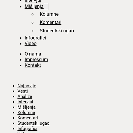
Intervjui
Mišljenja
Kolumne
Komentari
Studentski ugao
Infografici
Video
O nama
Impressum
Kontakt
Početna
Najnovije
Vesti
Analize
Intervjui
Mišljenja
Kolumne
Komentari
Studentski ugao
Infografici