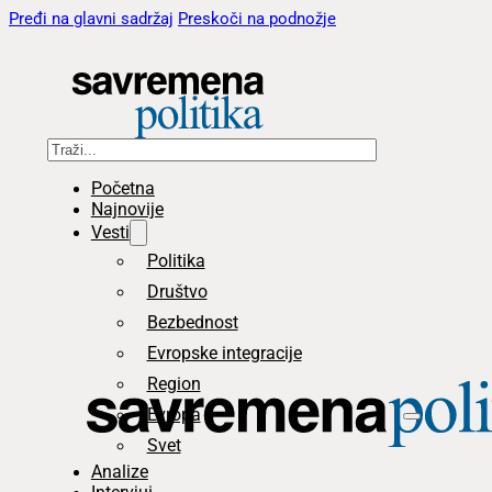
Pređi na glavni sadržaj
Preskoči na podnožje
Pretraga
Početna
Najnovije
Vesti
Politika
Društvo
Bezbednost
Evropske integracije
Region
Evropa
Svet
Analize