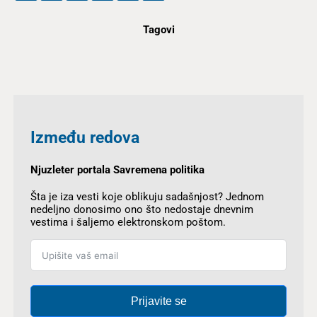
Tagovi
Između redova
Njuzleter portala Savremena politika
Šta je iza vesti koje oblikuju sadašnjost? Jednom
nedeljno donosimo ono što nedostaje dnevnim
vestima i šaljemo elektronskom poštom.
Prijavite se