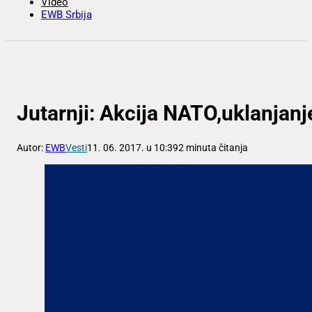
Video
EWB Srbija
Jutarnji: Akcija NATO,uklanjanje
Autor:
EWB
Vesti
11. 06. 2017. u 10:39
2 minuta čitanja