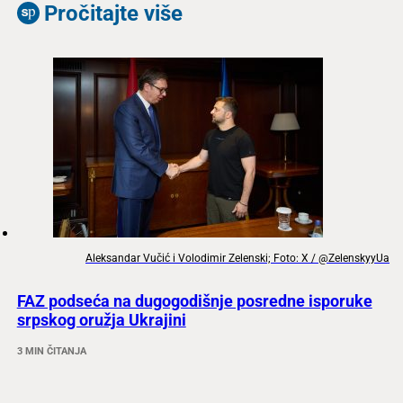
Pročitajte više
Aleksandar Vučić i Volodimir Zelenski; Foto: X / @ZelenskyyUa
FAZ podseća na dugogodišnje posredne isporuke
srpskog oružja Ukrajini
3 MIN ČITANJA