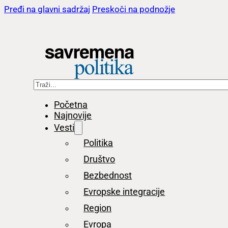
Pređi na glavni sadržaj
Preskoči na podnožje
Pretraga
Početna
Najnovije
Vesti
Politika
Društvo
Bezbednost
Evropske integracije
Region
Evropa