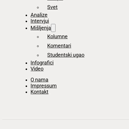
Svet
Analize
Intervjui
Mišljenja
Kolumne
Komentari
Studentski ugao
Infografici
Video
O nama
Impressum
Kontakt