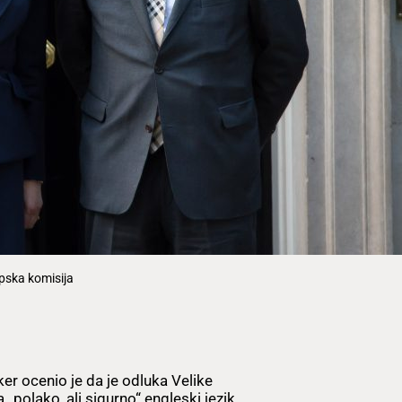
opska komisija
r ocenio je da je odluka Velike
 „polako, ali sigurno“ engleski jezik