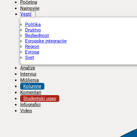
Početna
Najnovije
Vesti
Politika
Društvo
Bezbednost
Evropske integracije
Region
Evropa
Svet
Analize
Intervjui
Mišljenja
Kolumne
Komentari
Studentski ugao
Infografici
Video