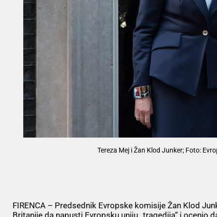
Tereza Mej i Žan Klod Junker; Foto: Evr
FIRENCA – Predsednik Evropske komisije Žan Klod Junke
Britanije da napusti Evropsku uniju „tragedija“ i ocenio da