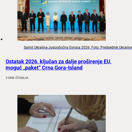
Samit Ukrajina-Jugoistočna Evropa 2026; Foto: Predsednik Ukrajine
Ostatak 2026. ključan za dalje proširenje EU,
moguć „paket“ Crna Gora-Island
3 MIN ČITANJA