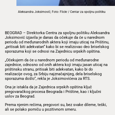
Aleksandra Joksimović; Foto: Flickr / Centar za spoljnu politiku
BEOGRAD – Direktorka Centra za spoljnu politiku Aleksandra
Joksimović izjavila je danas da očekuje da će u narednom
periodu od međunarodnih aktera koji imaju uticaj na Prištinu,
„pritisak biti adekvatan“ kako bi se realizovao deo briselskog
sporazuma koji se odnosi na Zajednicu srpskih opština.
„Očekujem da će u narednom periodu od međunarodne
zajednice, odnosno od onih aktera koji imaju jasan uticaj na
prištinsku stranu, pritisak biti adekvatan, kako bi do
realizacije ovog, za Srbiju najznačajnijeg, dela briselskog
sporazuma došlo“, rekla je Joksimovićeva za RTS.
Ona je istakla da je Zajednica srpskih opština ključ
pregovaračkog procesa Beograda i Prištine, kao i ključni
uslov za Beograd.
Prema njenim rečima, pregovori su, bez svake dileme, teški,
ali se polako pomiču u pozitivnom smeru.