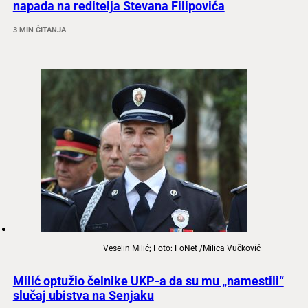
napada na reditelja Stevana Filipovića
3 MIN ČITANJA
Veselin Milić; Foto: FoNet /Milica Vučković
Milić optužio čelnike UKP-a da su mu „namestili“
slučaj ubistva na Senjaku