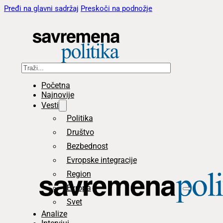
Pređi na glavni sadržaj
Preskoči na podnožje
Pretraga
Početna
Najnovije
Vesti
Politika
Društvo
Bezbednost
Evropske integracije
Region
Evropa
Svet
Analize