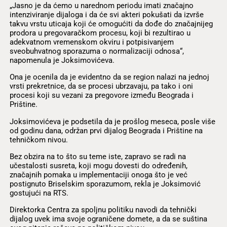
„Jasno je da ćemo u narednom periodu imati značajno
intenziviranje dijaloga i da će svi akteri pokušati da izvrše
takvu vrstu uticaja koji će omogućiti da dođe do značajnijeg
prodora u pregovaračkom procesu, koji bi rezultirao u
adekvatnom vremenskom okviru i potpisivanjem
sveobuhvatnog sporazuma o normalizaciji odnosa“,
napomenula je Joksimovićeva.
Ona je ocenila da je evidentno da se region nalazi na jednoj
vrsti prekretnice, da se procesi ubrzavaju, pa tako i oni
procesi koji su vezani za pregovore između Beograda i
Prištine.
Joksimovićeva je podsetila da je prošlog meseca, posle više
od godinu dana, održan prvi dijalog Beograda i Prištine na
tehničkom nivou.
Bez obzira na to što su teme iste, zapravo se radi na
učestalosti susreta, koji mogu dovesti do određenih,
značajnih pomaka u implementaciji onoga što je već
postignuto Briselskim sporazumom, rekla je Joksimović
gostujući na RTS.
Direktorka Centra za spoljnu politiku navodi da tehnički
dijalog uvek ima svoje ograničene domete, a da se suština