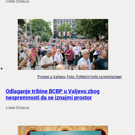
3 MIN ČITANJA
Protest u Valjevu; Foto: FoNet/n1info.rs/printscreen
Odlaganje tribine BCBP u Valjevu zbog
nespremnosti da se iznajmi prostor
2 MIN ČITANJA