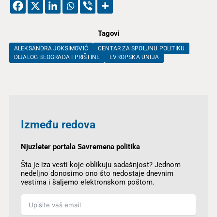
Tagovi
ALEKSANDRA JOKSIMOVIĆ
CENTAR ZA SPOLJNU POLITIKU
DIJALOG BEOGRADA I PRIŠTINE
EVROPSKA UNIJA
Između redova
Njuzleter portala Savremena politika
Šta je iza vesti koje oblikuju sadašnjost? Jednom
nedeljno donosimo ono što nedostaje dnevnim
vestima i šaljemo elektronskom poštom.