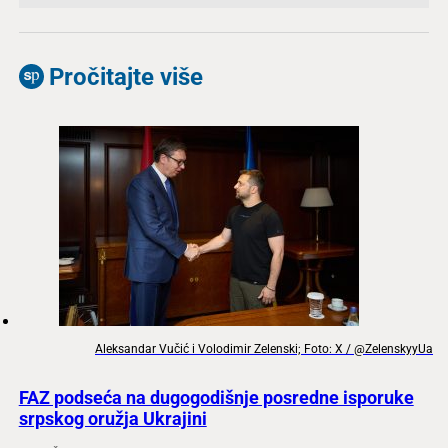
Pročitajte više
Aleksandar Vučić i Volodimir Zelenski; Foto: X / @ZelenskyyUa
FAZ podseća na dugogodišnje posredne isporuke
srpskog oružja Ukrajini