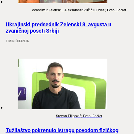
Volodimir Zelenski i Aleksandar Vučić u Odesi; Foto: FoNet
Ukrajinski predsednik Zelenski 8. avgusta u
zvaničnoj poseti Srbiji
1 MIN ČITANJA
Stevan Filipović; Foto: FoNet
Tužilaštvo pokrenulo istragu povodom fizičkog