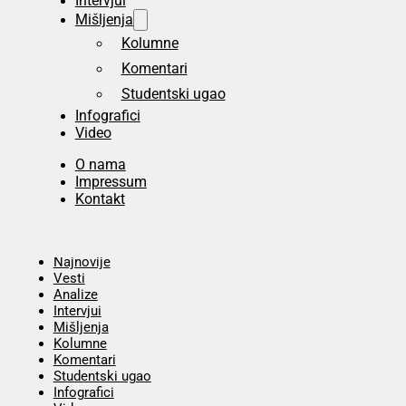
Intervjui
Mišljenja
Kolumne
Komentari
Studentski ugao
Infografici
Video
O nama
Impressum
Kontakt
Početna
Najnovije
Vesti
Analize
Intervjui
Mišljenja
Kolumne
Komentari
Studentski ugao
Infografici