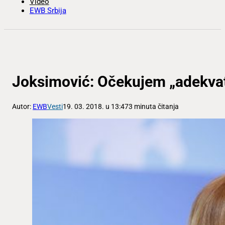
Video
EWB Srbija
Joksimović: Očekujem „adekvata
Autor:
EWB
Vesti
19. 03. 2018. u 13:47
3 minuta čitanja