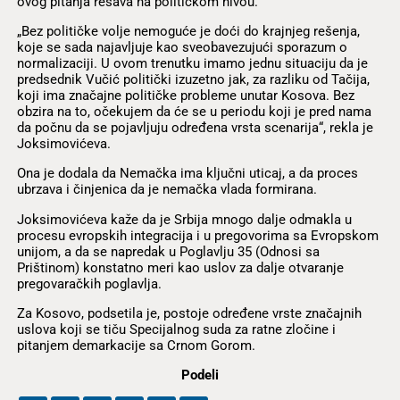
ovog pitanja rešava na političkom nivou.
„Bez političke volje nemoguće je doći do krajnjeg rešenja,
koje se sada najavljuje kao sveobavezujući sporazum o
normalizaciji. U ovom trenutku imamo jednu situaciju da je
predsednik Vučić politički izuzetno jak, za razliku od Tačija,
koji ima značajne političke probleme unutar Kosova. Bez
obzira na to, očekujem da će se u periodu koji je pred nama
da počnu da se pojavljuju određena vrsta scenarija“, rekla je
Joksimovićeva.
Ona je dodala da Nemačka ima ključni uticaj, a da proces
ubrzava i činjenica da je nemačka vlada formirana.
Joksimovićeva kaže da je Srbija mnogo dalje odmakla u
procesu evropskih integracija i u pregovorima sa Evropskom
unijom, a da se napredak u Poglavlju 35 (Odnosi sa
Prištinom) konstatno meri kao uslov za dalje otvaranje
pregovaračkih poglavlja.
Za Kosovo, podsetila je, postoje određene vrste značajnih
uslova koji se tiču Specijalnog suda za ratne zločine i
pitanjem demarkacije sa Crnom Gorom.
Podeli