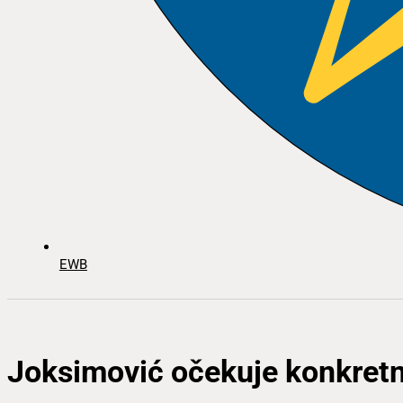
EWB
Joksimović očekuje konkretn