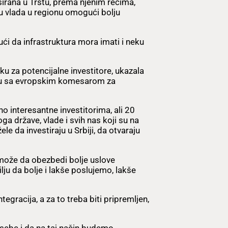
sirana u Trstu, prema njenim rečima,
ju vlada u regionu omogući bolju
ući da infrastruktura mora imati i neku
ku za potencijalne investitore, ukazala
oru sa evropskim komesarom za
o interesantne investitorima, ali 20
oga države, vlade i svih nas koji su na
e da investiraju u Srbiji, da otvaraju
može da obezbedi bolje uslove
lju da bolje i lakše poslujemo, lakše
egracija, a za to treba biti pripremljen,