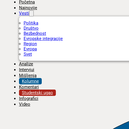
Početna
Najnovije
Vesti
Politika
Društvo
Bezbednost
Evropske integracije
Region
Evropa
Svet
Analize
Intervjui
Mišljenja
Kolumne
Komentari
Studentski ugao
Infografici
Video