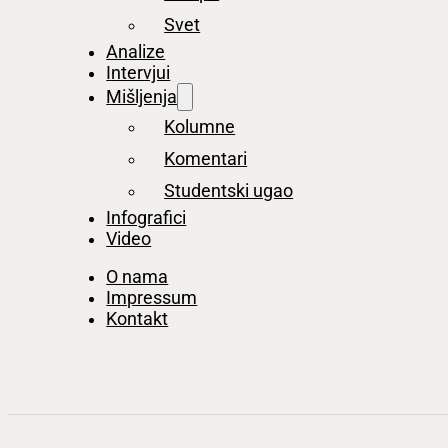
Svet
Analize
Intervjui
Mišljenja
Kolumne
Komentari
Studentski ugao
Infografici
Video
O nama
Impressum
Kontakt