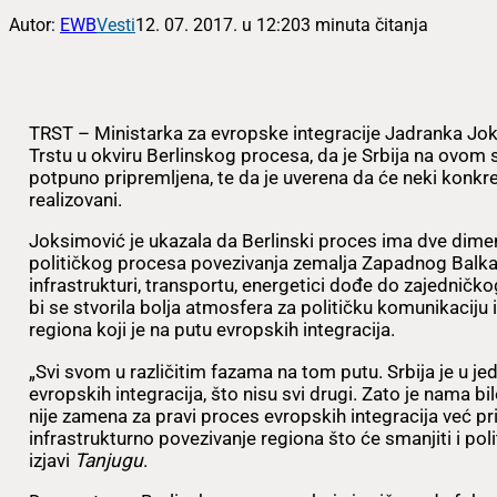
Autor:
EWB
Vesti
12. 07. 2017. u 12:20
3 minuta čitanja
TRST – Ministarka za evropske integracije Jadranka Joks
Trstu u okviru Berlinskog procesa, da je Srbija na ovom
potpuno pripremljena, te da je uverena da će neki konkret
realizovani.
Joksimović je ukazala da Berlinski proces ima dve dimenz
političkog procesa povezivanja zemalja Zapadnog Balkana
infrastrukturi, transportu, energetici dođe do zajedničk
bi se stvorila bolja atmosfera za političku komunikaciju 
regiona koji je na putu evropskih integracija.
„Svi svom u različitim fazama na tom putu. Srbija je u je
evropskih integracija, što nisu svi drugi. Zato je nama 
nije zamena za pravi proces evropskih integracija već p
infrastrukturno povezivanje regiona što će smanjiti i polit
izjavi
Tanjugu
.