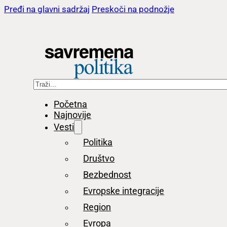
Pređi na glavni sadržaj
Preskoči na podnožje
Pretraga
Početna
Najnovije
Vesti
Politika
Društvo
Bezbednost
Evropske integracije
Region
Evropa