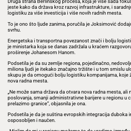
Druga strana Berlinskog procesa, koja je više sada foku
jeste kako da država kroz razvoj infrastrukture, i saradn
logistiku za više investicija i više novih radnih mesta.
To je ono što ljude zanima, poručila je Joksimović dodaj
svrhu.
Energetska i transportna povezanost znači i bolju logisti
je ministarka koja se danas zadržala u kraćem razgov
proširenje Johanesom Hanom.
Podsetila je da su zemlje regiona, pojedinačno, nedovoljn
miliona ljudi je itekako značajno tržište i u tom smislu ul
skupu je da omogući bolju logistiku kompanijama, koje žel
nova radna mesta.
„Ne može sama država da otvara nova radna mesta, ali 
poslovanja, smanji administrativne barijere u regionu u ci
prelazimo granice“, objasnila je ona.
Podsetila je da je suština evropskih integracija duboka int
osposobljen i naučen.