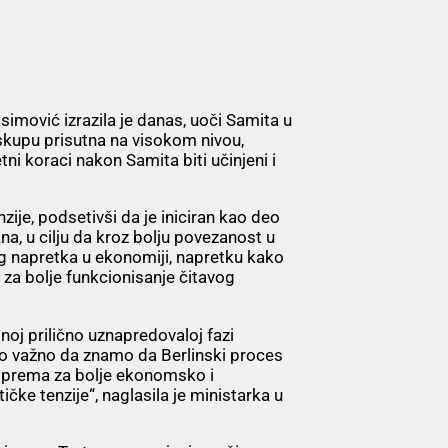
imović izrazila je danas, uoči Samita u
 skupu prisutna na visokom nivou,
ni koraci nakon Samita biti učinjeni i
ije, podsetivši da je iniciran kao deo
, u cilju da kroz bolju povezanost u
og napretka u ekonomiji, napretku kako
i za bolje funkcionisanje čitavog
dnoj prilično uznapredovaloj fazi
bilo važno da znamo da Berlinski proces
riprema za bolje ekonomsko i
ičke tenzije“, naglasila je ministarka u