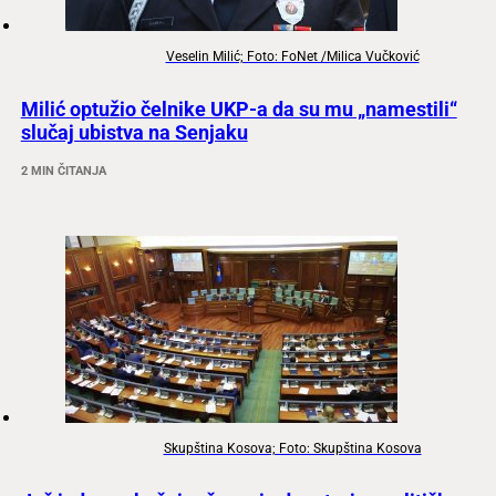
Veselin Milić; Foto: FoNet /Milica Vučković
Milić optužio čelnike UKP-a da su mu „namestili“
slučaj ubistva na Senjaku
2 MIN ČITANJA
Skupština Kosova; Foto: Skupština Kosova