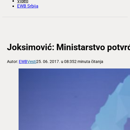
Video
EWB Srbija
Joksimović: Ministarstvo potv
Autor:
EWB
Vesti
25. 06. 2017. u 08:35
2 minuta čitanja