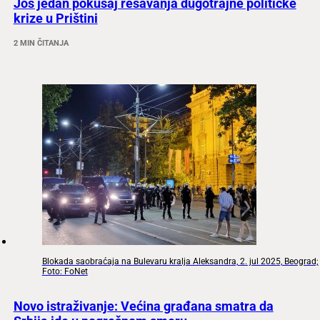
Još jedan pokušaj rešavanja dugotrajne političke
krize u Prištini
2 MIN ČITANJA
Blokada saobraćaja na Bulevaru kralja Aleksandra, 2. jul 2025, Beograd;
Foto: FoNet
Novo istraživanje: Većina građana smatra da