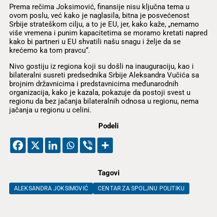
Prema rečima Joksimović, finansije nisu ključna tema u
ovom poslu, već kako je naglasila, bitna je posvećenost
Srbije strateškom cilju, a to je EU, jer, kako kaže, „nemamo
više vremena i punim kapacitetima se moramo kretati napred
kako bi partneri u EU shvatili našu snagu i želje da se
krećemo ka tom pravcu“.
Nivo gostiju iz regiona koji su došli na inauguraciju, kao i
bilateralni susreti predsednika Srbije Aleksandra Vučića sa
brojnim državnicima i predstavnicima međunarodnih
organizacija, kako je kazala, pokazuje da postoji svest u
regionu da bez jačanja bilateralnih odnosa u regionu, nema
jačanja u regionu u celini.
Podeli
Tagovi
ALEKSANDRA JOKSIMOVIĆ
CENTAR ZA SPOLJNU POLITIKU