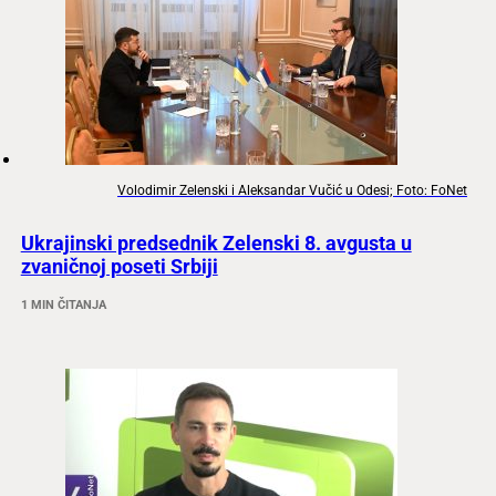
Volodimir Zelenski i Aleksandar Vučić u Odesi; Foto: FoNet
Ukrajinski predsednik Zelenski 8. avgusta u
zvaničnoj poseti Srbiji
1 MIN ČITANJA