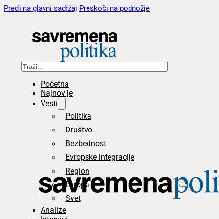
Pređi na glavni sadržaj
Preskoči na podnožje
Pretraga
Početna
Najnovije
Vesti
Politika
Društvo
Bezbednost
Evropske integracije
Region
Evropa
Svet
Analize