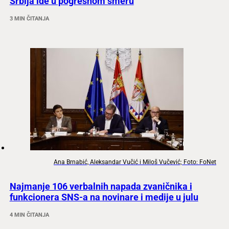
Srbija ide u pogrešnom smeru
3 MIN ČITANJA
Ana Brnabić, Aleksandar Vučić i Miloš Vučević; Foto: FoNet
Najmanje 106 verbalnih napada zvaničnika i
funkcionera SNS-a na novinare i medije u julu
4 MIN ČITANJA