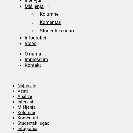
Intervjui
Mišljenja
Kolumne
Komentari
Studentski ugao
Infografici
Video
O nama
Impressum
Kontakt
Početna
Najnovije
Vesti
Analize
Intervjui
Mišljenja
Kolumne
Komentari
Studentski ugao
Infografici