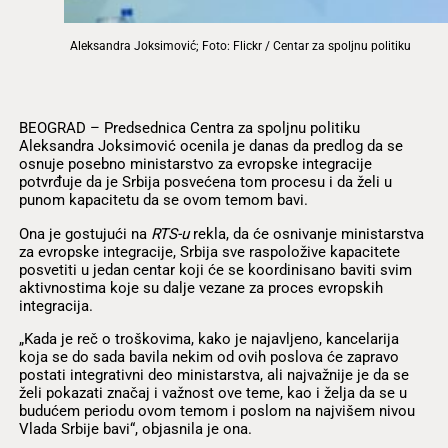
Aleksandra Joksimović; Foto: Flickr / Centar za spoljnu politiku
BEOGRAD – Predsednica Centra za spoljnu politiku
Aleksandra Joksimović ocenila je danas da predlog da se
osnuje posebno ministarstvo za evropske integracije
potvrđuje da je Srbija posvećena tom procesu i da želi u
punom kapacitetu da se ovom temom bavi.
Ona je gostujući na
RTS-u
rekla, da će osnivanje ministarstva
za evropske integracije, Srbija sve raspoložive kapacitete
posvetiti u jedan centar koji će se koordinisano baviti svim
aktivnostima koje su dalje vezane za proces evropskih
integracija.
„Kada je reč o troškovima, kako je najavljeno, kancelarija
koja se do sada bavila nekim od ovih poslova će zapravo
postati integrativni deo ministarstva, ali najvažnije je da se
želi pokazati značaj i važnost ove teme, kao i želja da se u
budućem periodu ovom temom i poslom na najvišem nivou
Vlada Srbije bavi“, objasnila je ona.