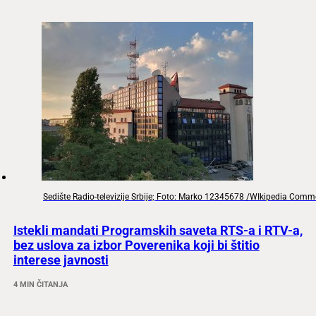
Sedište Radio-televizije Srbije; Foto: Marko 12345678 /WIkipedia Com
Istekli mandati Programskih saveta RTS-a i RTV-a,
bez uslova za izbor Poverenika koji bi štitio
interese javnosti
4 MIN ČITANJA