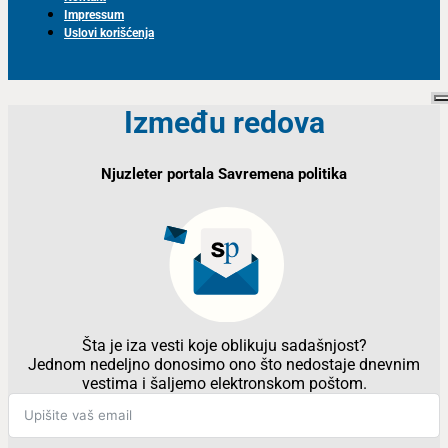
Impressum
Uslovi korišćenja
Između redova
Njuzleter portala Savremena politika
Šta je iza vesti koje oblikuju sadašnjost?
Jednom nedeljno donosimo ono što nedostaje dnevnim
vestima i šaljemo elektronskom poštom.