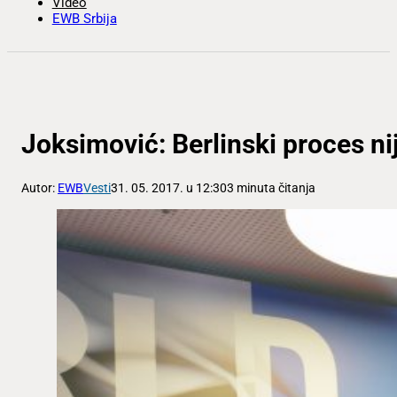
Video
EWB Srbija
Joksimović: Berlinski proces n
Autor:
EWB
Vesti
31. 05. 2017. u 12:30
3 minuta čitanja