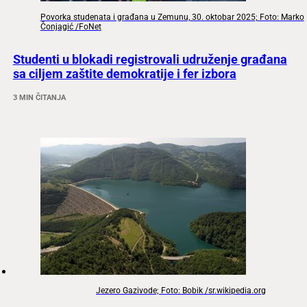
Povorka studenata i građana u Zemunu, 30. oktobar 2025; Foto: Marko
Čonjagić /FoNet
Studenti u blokadi registrovali udruženje građana
sa ciljem zaštite demokratije i fer izbora
3 MIN ČITANJA
Jezero Gazivode; Foto: Bobik /sr.wikipedia.org