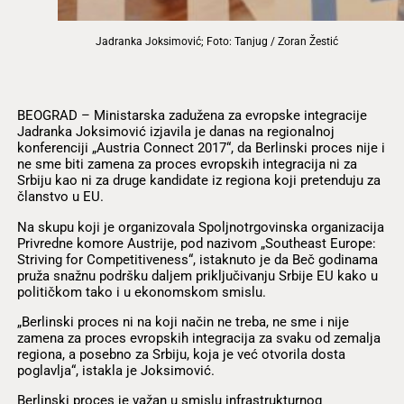
Jadranka Joksimović; Foto: Tanjug / Zoran Žestić
BEOGRAD – Ministarska zadužena za evropske integracije
Jadranka Joksimović izjavila je danas na regionalnoj
konferenciji „Austria Connect 2017“, da Berlinski proces nije i
ne sme biti zamena za proces evropskih integracija ni za
Srbiju kao ni za druge kandidate iz regiona koji pretenduju za
članstvo u EU.
Na skupu koji je organizovala Spoljnotrgovinska organizacija
Privredne komore Austrije, pod nazivom „Southeast Europe:
Striving for Competitiveness“, istaknuto je da Beč godinama
pruža snažnu podršku daljem priključivanju Srbije EU kako u
političkom tako i u ekonomskom smislu.
„Berlinski proces ni na koji način ne treba, ne sme i nije
zamena za proces evropskih integracija za svaku od zemalja
regiona, a posebno za Srbiju, koja je već otvorila dosta
poglavlja“, istakla je Joksimović.
Berlinski proces je važan u smislu infrastrukturnog