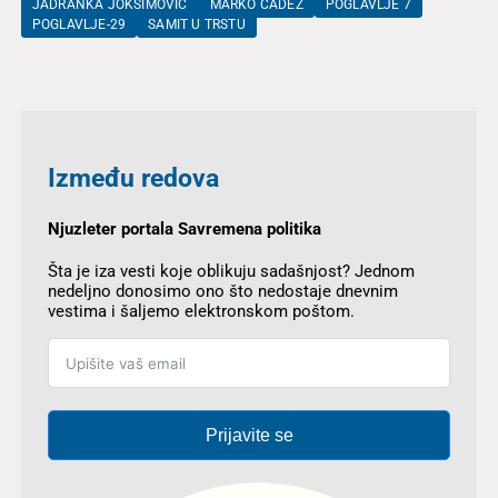
JADRANKA JOKSIMOVIĆ
MARKO ČADEŽ
POGLAVLJE 7
POGLAVLJE-29
SAMIT U TRSTU
Između redova
Njuzleter portala Savremena politika
Šta je iza vesti koje oblikuju sadašnjost? Jednom
nedeljno donosimo ono što nedostaje dnevnim
vestima i šaljemo elektronskom poštom.
Prijavite se