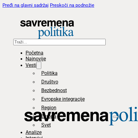
Pređi na glavni sadržaj
Preskoči na podnožje
Pretraga
Početna
Najnovije
Vesti
Politika
Društvo
Bezbednost
Evropske integracije
Region
Evropa
Svet
Analize