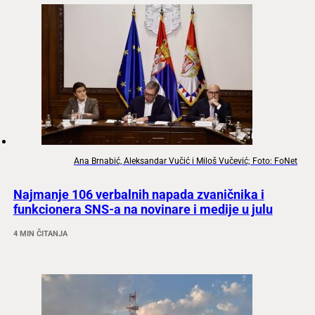
Ana Brnabić, Aleksandar Vučić i Miloš Vučević; Foto: FoNet
Najmanje 106 verbalnih napada zvaničnika i
funkcionera SNS-a na novinare i medije u julu
4 MIN ČITANJA