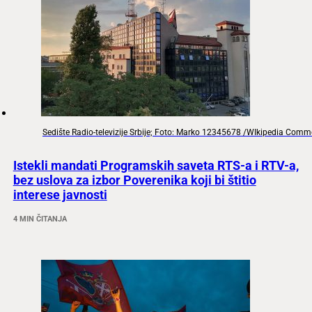
Sedište Radio-televizije Srbije; Foto: Marko 12345678 /WIkipedia Com
Istekli mandati Programskih saveta RTS-a i RTV-a,
bez uslova za izbor Poverenika koji bi štitio
interese javnosti
4 MIN ČITANJA