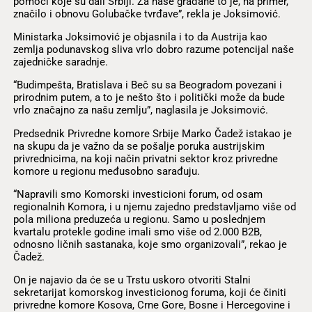
pomoći koje su dali Srbiji. Za naše građane to je, na primer,
značilo i obnovu Golubačke tvrđave”, rekla je Joksimović.
Ministarka Joksimović je objasnila i to da Austrija kao
zemlja podunavskog sliva vrlo dobro razume potencijal naše
zajedničke saradnje.
“Budimpešta, Bratislava i Beč su sa Beogradom povezani i
prirodnim putem, a to je nešto što i politički može da bude
vrlo značajno za našu zemlju”, naglasila je Joksimović.
Predsednik Privredne komore Srbije Marko Čadež istakao je
na skupu da je važno da se pošalje poruka austrijskim
privrednicima, na koji način privatni sektor kroz privredne
komore u regionu međusobno sarađuju.
“Napravili smo Komorski investicioni forum, od osam
regionalnih Komora, i u njemu zajedno predstavljamo više od
pola miliona preduzeća u regionu. Samo u poslednjem
kvartalu protekle godine imali smo više od 2.000 B2B,
odnosno ličnih sastanaka, koje smo organizovali”, rekao je
Čadež.
On je najavio da će se u Trstu uskoro otvoriti Stalni
sekretarijat komorskog investicionog foruma, koji će činiti
privredne komore Kosova, Crne Gore, Bosne i Hercegovine i