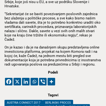
Srbije, koje još nisu u EU, a sve uz podršku Slovenije i
Hrvatske.
“Sekretarijat će se baviti povezivanjem poslovnih zajednica
bez ulaženja u političke procese, a sve kako bismo našim
vladama dali savete, šta je to potrebno konkretno uraditi oko
sertifikata, carinskih procedura, priznavanja laboratorijskih
nalaza i slično. Dakle, savete u vezi svih onih malih stvari
koje na kraju čine tržište ili ekonomsku regiju”, rekao je
Čadež.
On je kazao i da je na današnjem skupu predstavljena online
investiciona platforma, projekat na kojem Komora radi i na
kojoj će, kaže Čadež, na jednom mestu biti pregled sve
dokumentacije koja je potrebna privrednicima iz inostranstva
radi ugovaranja poslova sa preduzećima u Srbiji i regionu.
Podeli
Tagovi
AUSTRIA CONNECT 2017
BERLINSKI PROCES