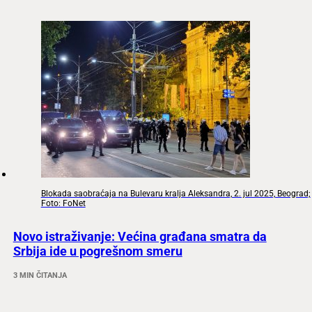
Blokada saobraćaja na Bulevaru kralja Aleksandra, 2. jul 2025, Beograd;
Foto: FoNet
Novo istraživanje: Većina građana smatra da
Srbija ide u pogrešnom smeru
3 MIN ČITANJA