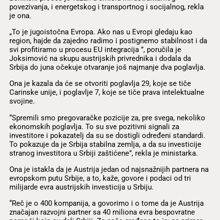
povezivanja, i energetskog i transportnog i socijalnog, rekla
je ona.
„To je jugoistočna Evropa. Ako nas u Evropi gledaju kao
region, hajde da zajedno radimo i postignemo stabilnost i da
svi profitiramo u procesu EU integracija ”, poručila je
Joksimović na skupu austrijskih privrednika i dodala da
Srbija do juna očekuje otvaranje još najmanje dva poglavlja.
Ona je kazala da će se otvoriti poglavlja 29, koje se tiče
Carinske unije, i poglavlje 7, koje se tiče prava intelektualne
svojine.
“Spremili smo pregovaračke pozicije za, pre svega, nekoliko
ekonomskih poglavlja. To su sve pozitivni signali za
investitore i pokazatelj da su se dostigli određeni standardi.
To pokazuje da je Srbija stabilna zemlja, a da su investicije
stranog investitora u Srbiji zaštićene”, rekla je ministarka.
Ona je istakla da je Austrija jedan od najsnažnijih partnera na
evropskom putu Srbije, a to, kaže, govore i podaci od tri
milijarde evra austrijskih investicija u Srbiju.
“Reč je o 400 kompanija, a govorimo i o tome da je Austrija
značajan razvojni partner sa 40 miliona evra bespovratne