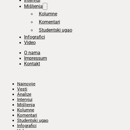
Intervjui
Mišljenja
Kolumne
Komentari
Studentski ugao
Infografici
Video
O nama
Impressum
Kontakt
Početna
Najnovije
Vesti
Analize
Intervjui
Mišljenja
Kolumne
Komentari
Studentski ugao
Infografici