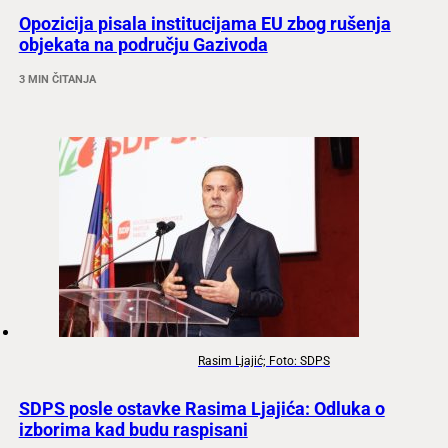
Opozicija pisala institucijama EU zbog rušenja
objekata na području Gazivoda
3 MIN ČITANJA
Rasim Ljajić; Foto: SDPS
SDPS posle ostavke Rasima Ljajića: Odluka o
izborima kad budu raspisani