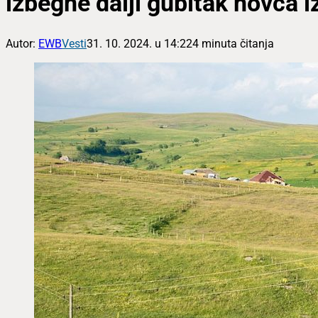
izbegne dalji gubitak novca i
Autor:
EWB
Vesti
31. 10. 2024. u 14:22
4 minuta čitanja