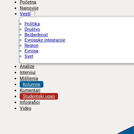
Početna
Najnovije
Vesti
Politika
Društvo
Bezbednost
Evropske integracije
Region
Evropa
Svet
Analize
Intervjui
Mišljenja
Kolumne
Komentari
Studentski ugao
Infografici
Video