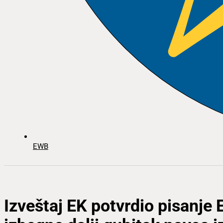
EWB
Izveštaj EK potvrdio pisanje 