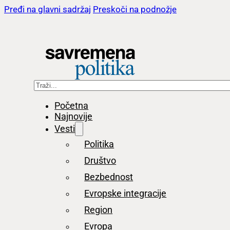
Pređi na glavni sadržaj
Preskoči na podnožje
Pretraga
Početna
Najnovije
Vesti
Politika
Društvo
Bezbednost
Evropske integracije
Region
Evropa