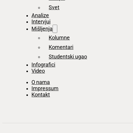
Svet
Analize
Intervjui
Mišljenja
Kolumne
Komentari
Studentski ugao
Infografici
Video
O nama
Impressum
Kontakt