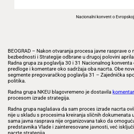
Nacionalni konvent o Evropskoj 
BEOGRAD – Nakon otvaranja procesa javne rasprave o na
bezbednosti i Strategije odbrane u drugoj polovini april
Radna grupa za poglavlja 30 i 31 Nacionalnog konventa o
predloge i komentare oko sadržaja oba nacrta. Obe nove 
segmente pregovaračkog poglavlja 31 – Zajednička sp
politika.
Radna grupa NKEU blagovremeno je dostavila
komenta
procesom izrade strategija.
Radna grupa naglašava da sam proces izrade nacrta ovih
nije u skladu s procesima kreiranja sličnih dokumenata 
sama javna rasprava nije organizovana tako da omogućav
predstavnika Vlade i zainteresovane javnosti, već isklj
nacrte strategija.