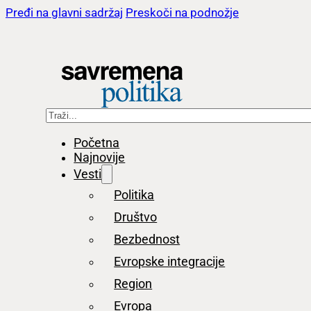
Pređi na glavni sadržaj
Preskoči na podnožje
Pretraga
Početna
Najnovije
Vesti
Politika
Društvo
Bezbednost
Evropske integracije
Region
Evropa