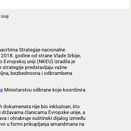
Uniji
crtima Strategije nacionalne
a 2018. godine od strane Vlade Srbije,
 Evropskoj uniji (NKEU) izradila je
strategije predstavljaju važne
oljna, bezbednosna i odbrambena
re
Ministarstvu odbrane koje koordinira
 dokumenata nije bio inkluzivan, što
u državama članicama Evropske unije, a
a i ohrabruje suštinski dijalog između
učivo u formi prikupljanja amandmana na