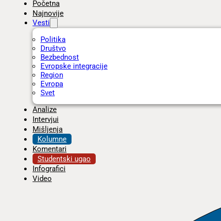
Početna
Najnovije
Vesti
Politika
Društvo
Bezbednost
Evropske integracije
Region
Evropa
Svet
Analize
Intervjui
Mišljenja
Kolumne
Komentari
Studentski ugao
Infografici
Video