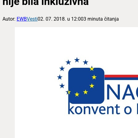
nije bila inkluzivna
Autor:
EWB
Vesti
02. 07. 2018. u 12:00
3 minuta čitanja