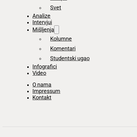
Svet
Analize
Intervjui
Mišljenja
Kolumne
Komentari
Studentski ugao
Infografici
Video
O nama
Impressum
Kontakt