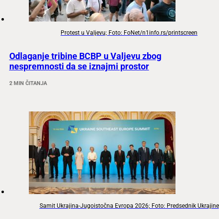
Protest u Valjevu; Foto: FoNet/n1info.rs/printscreen
Odlaganje tribine BCBP u Valjevu zbog
nespremnosti da se iznajmi prostor
2 MIN ČITANJA
Samit Ukrajina-Jugoistočna Evropa 2026; Foto: Predsednik Ukrajine