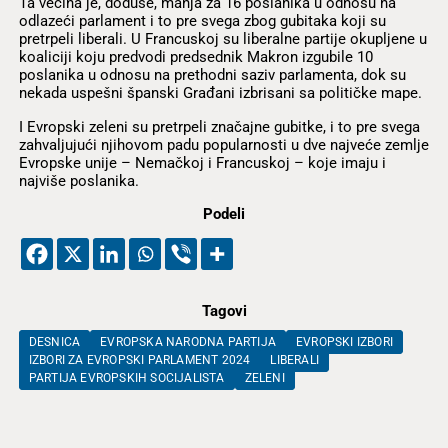
Ta većina je, doduše, manja za 16 poslanika u odnosu na
odlazeći parlament i to pre svega zbog gubitaka koji su
pretrpeli liberali. U Francuskoj su liberalne partije okupljene u
koaliciji koju predvodi predsednik Makron izgubile 10
poslanika u odnosu na prethodni saziv parlamenta, dok su
nekada uspešni španski Građani izbrisani sa političke mape.
I Evropski zeleni su pretrpeli značajne gubitke, i to pre svega
zahvaljujući njihovom padu popularnosti u dve najveće zemlje
Evropske unije – Nemačkoj i Francuskoj – koje imaju i
najviše poslanika.
Podeli
Tagovi
DESNICA
EVROPSKA NARODNA PARTIJA
EVROPSKI IZBORI
IZBORI ZA EVROPSKI PARLAMENT 2024
LIBERALI
PARTIJA EVROPSKIH SOCIJALISTA
ZELENI