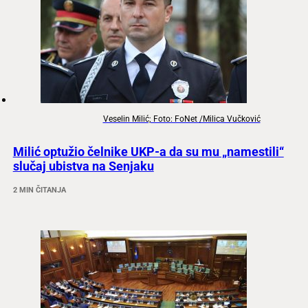
Veselin Milić; Foto: FoNet /Milica Vučković
Milić optužio čelnike UKP-a da su mu „namestili“
slučaj ubistva na Senjaku
2 MIN ČITANJA