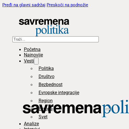
Pređi na glavni sadržaj
Preskoči na podnožje
Pretraga
Početna
Najnovije
Vesti
Politika
Društvo
Bezbednost
Evropske integracije
Region
Evropa
Svet
Analize