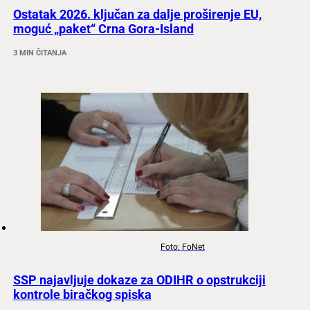
Ostatak 2026. ključan za dalje proširenje EU,
moguć „paket“ Crna Gora-Island
3 MIN ČITANJA
Foto: FoNet
SSP najavljuje dokaze za ODIHR o opstrukciji
kontrole biračkog spiska