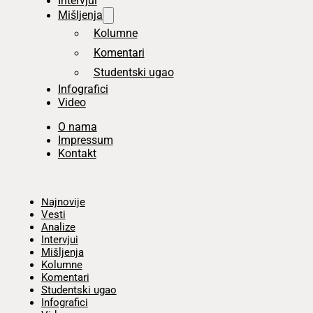
Intervjui
Mišljenja
Kolumne
Komentari
Studentski ugao
Infografici
Video
O nama
Impressum
Kontakt
Početna
Najnovije
Vesti
Analize
Intervjui
Mišljenja
Kolumne
Komentari
Studentski ugao
Infografici