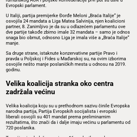
Evropski parlament.
U Italiji, partija premijerke Đorđe Meloni „Braća Italije“ je
osvojila 24 mandata a Liga Matea Salvinija, njen koalicioni
partner, 8. Zanimljivo je da su u odlazećem parlamentu ove
dve partije takođe zbirno imale 32 mandata – samo je odnos
snaga bio obrnut, odnosno Liga je imala više a „Braća Italije“
manje.
Sa druge strane, istaknute konzervativne partije Pravo i
pravda u Poljskoj i Fides u Mađarskoj su, na ovim izborima
osvojile nešto manje poslaničkih mesta u odnosu na 2019.
godinu.
Velika koalicija stranka oko centra
zadržala većinu
Velika koalicija koju su u prethodnom sazivu činile Evropska
narodna partija, Partija Evropskih socijalista i evropski
liberali osvojili su 401 mandat prema preliminarnim
rezultatima, što znači da i dalje imaju većinu u parlamentu od
720 poslanika.