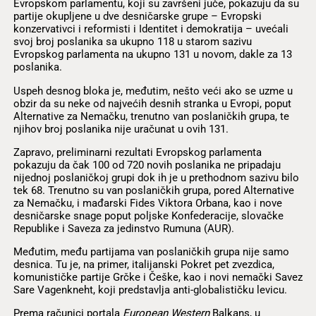
Evropskom parlamentu, koji su završeni juče, pokazuju da su
partije okupljene u dve desničarske grupe – Evropski
konzervativci i reformisti i Identitet i demokratija – uvećali
svoj broj poslanika sa ukupno 118 u starom sazivu
Evropskog parlamenta na ukupno 131 u novom, dakle za 13
poslanika.
Uspeh desnog bloka je, međutim, nešto veći ako se uzme u
obzir da su neke od najvećih desnih stranka u Evropi, poput
Alternative za Nemačku, trenutno van poslaničkih grupa, te
njihov broj poslanika nije uračunat u ovih 131.
Zapravo, preliminarni rezultati Evropskog parlamenta
pokazuju da čak 100 od 720 novih poslanika ne pripadaju
nijednoj poslaničkoj grupi dok ih je u prethodnom sazivu bilo
tek 68. Trenutno su van poslaničkih grupa, pored Alternative
za Nemačku, i mađarski Fides Viktora Orbana, kao i nove
desničarske snage poput poljske Konfederacije, slovačke
Republike i Saveza za jedinstvo Rumuna (AUR).
Međutim, među partijama van poslaničkih grupa nije samo
desnica. Tu je, na primer, italijanski Pokret pet zvezdica,
komunističke partije Grčke i Češke, kao i novi nemački Savez
Sare Vagenkneht, koji predstavlja anti-globalističku levicu.
Prema računici portala
European Western
Balkans, u