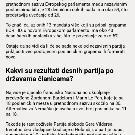
prethodnom sazivu Evropskog parlamenta među nezavisnim
poslanicima bilo je 28 desničara dok ih sada ima oko 54, što
predstavlja uvećanje od 26.
To znači da, uz onih 13 mandata više koji su pripali grupama
ECR i ID, u novom Evropskom parlamentu ima oko 40
desničarskih poslanika više, što je povećanje za oko 5%.
Ostaje da se vidi da li će se sada neke od nezavisnih partija
priključiti već postojećim poslaničkim grupama ili formirati
nove.
Kakvi su rezultati desnih partija po
državama članicama?
Najviše je ojačalo francusko Nacionalno okupljanje
predvođeno Žordanom Bardelom i Marin Le Pen, koje je sa
18 poslaničkih mesta u prethodnom sazivu skočilo na 30.
Alternativa za Nemačku je uvećala svoj broj poslanika sa 11
na 18.
Takođe je rast doživela Partija slobode Gera Vildersa,
trenutno deo vladajuće koalicije u Holandiji, a partije poput
rumunskog AUR i poljske Konfederacije prvi put su ušle u