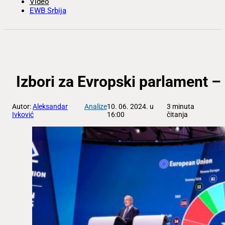
Video
EWB Srbija
Izbori za Evropski parlament –
Autor:
Aleksandar
Analize
10. 06. 2024. u
3 minuta
Ivković
16:00
čitanja