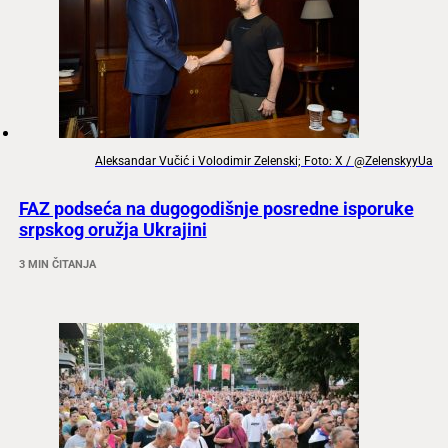
Aleksandar Vučić i Volodimir Zelenski; Foto: X / @ZelenskyyUa
FAZ podseća na dugogodišnje posredne isporuke
srpskog oružja Ukrajini
3 MIN ČITANJA