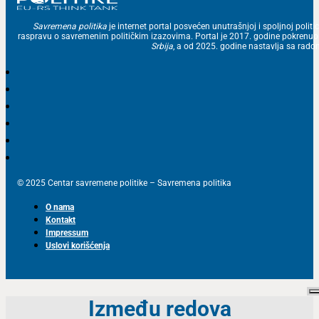
Savremena politika
je internet portal posvećen unutrašnjoj i spoljnoj politic
raspravu o savremenim političkim izazovima. Portal je 2017. godine pokrenu
Srbija
, a od 2025. godine nastavlja sa ra
© 2025 Centar savremene politike – Savremena politika
O nama
Kontakt
Impressum
Uslovi korišćenja
Između redova