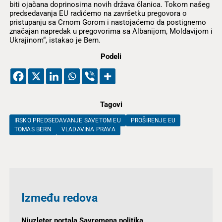
biti ojačana doprinosima novih država članica. Tokom našeg
predsedavanja EU radićemo na završetku pregovora o
pristupanju sa Crnom Gorom i nastojaćemo da postignemo
značajan napredak u pregovorima sa Albanijom, Moldavijom i
Ukrajinom“, istakao je Bern.
Podeli
Tagovi
IRSKO PREDSEDAVANJE SAVETOM EU
PROŠIRENJE EU
TOMAS BERN
VLADAVINA PRAVA
Između redova
Njuzleter portala Savremena politika