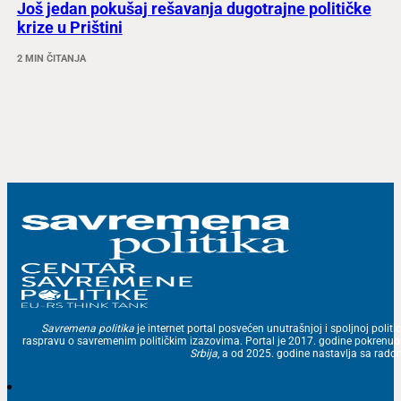
Još jedan pokušaj rešavanja dugotrajne političke
krize u Prištini
2 MIN ČITANJA
Savremena politika
je internet portal posvećen unutrašnjoj i spoljnoj politic
raspravu o savremenim političkim izazovima. Portal je 2017. godine pokrenu
Srbija
, a od 2025. godine nastavlja sa ra