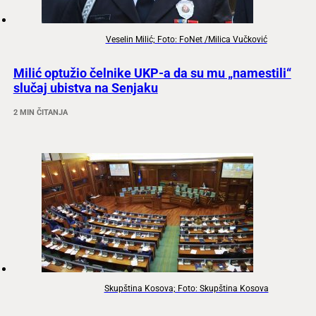
Veselin Milić; Foto: FoNet /Milica Vučković
Milić optužio čelnike UKP-a da su mu „namestili“
slučaj ubistva na Senjaku
2 MIN ČITANJA
Skupština Kosova; Foto: Skupština Kosova