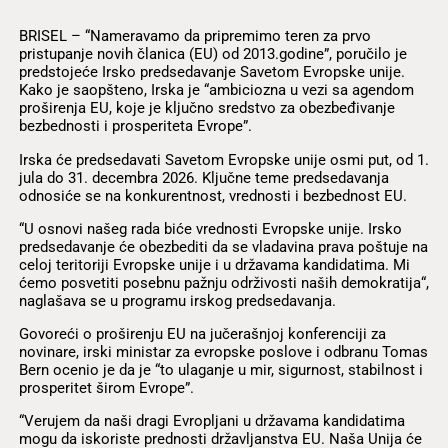
BRISEL – “Nameravamo da pripremimo teren za prvo
pristupanje novih članica (EU) od 2013.godine”, poručilo je
predstojeće Irsko predsedavanje Savetom Evropske unije.
Kako je saopšteno, Irska je “ambiciozna u vezi sa agendom
proširenja EU, koje je ključno sredstvo za obezbeđivanje
bezbednosti i prosperiteta Evrope”.
Irska će predsedavati Savetom Evropske unije osmi put, od 1.
jula do 31. decembra 2026. Ključne teme predsedavanja
odnosiće se na konkurentnost, vrednosti i bezbednost EU.
“U osnovi našeg rada biće vrednosti Evropske unije. Irsko
predsedavanje će obezbediti da se vladavina prava poštuje na
celoj teritoriji Evropske unije i u državama kandidatima. Mi
ćemo posvetiti posebnu pažnju održivosti naših demokratija“,
naglašava se u programu irskog predsedavanja.
Govoreći o proširenju EU na jučerašnjoj konferenciji za
novinare, irski ministar za evropske poslove i odbranu Tomas
Bern ocenio je da je “to ulaganje u mir, sigurnost, stabilnost i
prosperitet širom Evrope”.
“Verujem da naši dragi Evropljani u državama kandidatima
mogu da iskoriste prednosti državljanstva EU. Naša Unija će