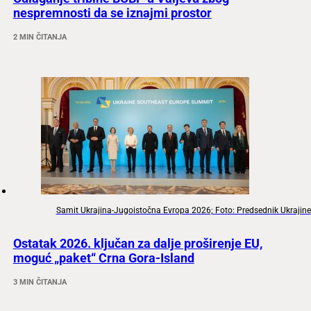
nespremnosti da se iznajmi prostor
2 MIN ČITANJA
Samit Ukrajina-Jugoistočna Evropa 2026; Foto: Predsednik Ukrajine
Ostatak 2026. ključan za dalje proširenje EU,
moguć „paket“ Crna Gora-Island
3 MIN ČITANJA