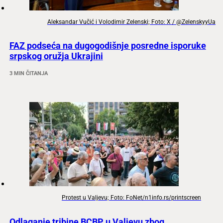
Aleksandar Vučić i Volodimir Zelenski; Foto: X / @ZelenskyyUa
FAZ podseća na dugogodišnje posredne isporuke
srpskog oružja Ukrajini
3 MIN ČITANJA
Protest u Valjevu; Foto: FoNet/n1info.rs/printscreen
Odlaganje tribine BCBP u Valjevu zbog