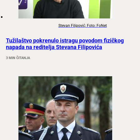
Stevan Filipović; Foto: FoNet
Tužilaštvo pokrenulo istragu povodom fizičkog
napada na reditelja Stevana Filipovića
3 MIN ČITANJA