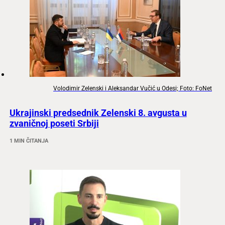
Volodimir Zelenski i Aleksandar Vučić u Odesi; Foto: FoNet
Ukrajinski predsednik Zelenski 8. avgusta u
zvaničnoj poseti Srbiji
1 MIN ČITANJA