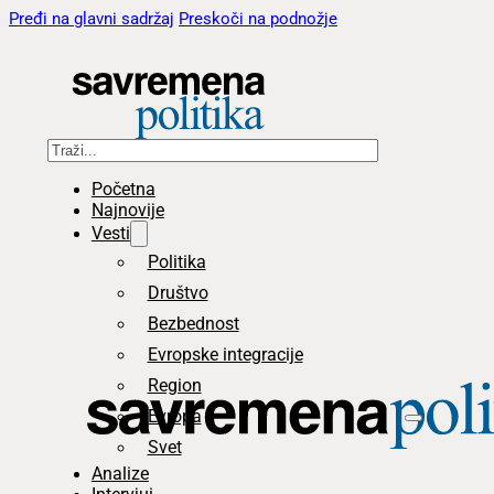
Pređi na glavni sadržaj
Preskoči na podnožje
Pretraga
Početna
Najnovije
Vesti
Politika
Društvo
Bezbednost
Evropske integracije
Region
Evropa
Svet
Analize