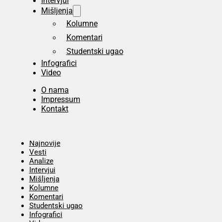
Intervjui
Mišljenja
Kolumne
Komentari
Studentski ugao
Infografici
Video
O nama
Impressum
Kontakt
Početna
Najnovije
Vesti
Analize
Intervjui
Mišljenja
Kolumne
Komentari
Studentski ugao
Infografici