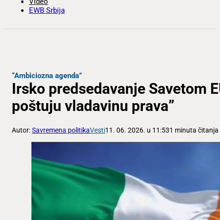
Video
EWB Srbija
“Ambiciozna agenda”
Irsko predsedavanje Savetom E
poštuju vladavinu prava”
Autor:
Savremena politika
Vesti
11. 06. 2026. u 11:53
1 minuta čitanja