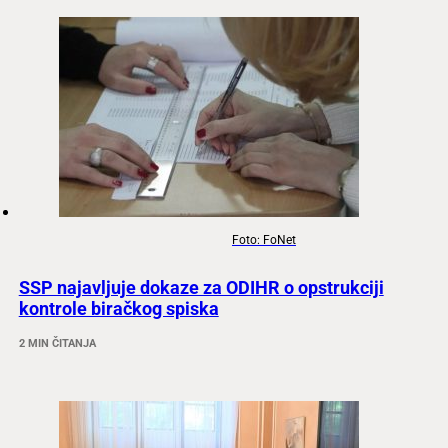
Foto: FoNet
SSP najavljuje dokaze za ODIHR o opstrukciji
kontrole biračkog spiska
2 MIN ČITANJA