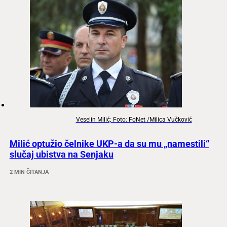
Veselin Milić; Foto: FoNet /Milica Vučković
Milić optužio čelnike UKP-a da su mu „namestili“
slučaj ubistva na Senjaku
2 MIN ČITANJA