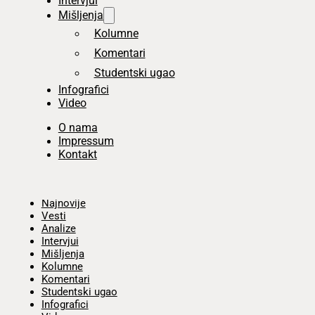
Intervjui
Mišljenja
Kolumne
Komentari
Studentski ugao
Infografici
Video
O nama
Impressum
Kontakt
Početna
Najnovije
Vesti
Analize
Intervjui
Mišljenja
Kolumne
Komentari
Studentski ugao
Infografici