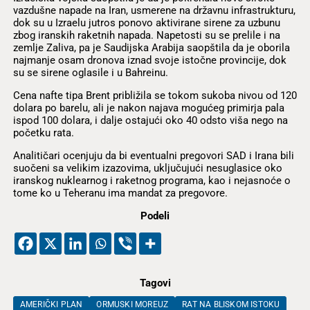
vazdušne napade na Iran, usmerene na državnu infrastrukturu,
dok su u Izraelu jutros ponovo aktivirane sirene za uzbunu
zbog iranskih raketnih napada. Napetosti su se prelile i na
zemlje Zaliva, pa je Saudijska Arabija saopštila da je oborila
najmanje osam dronova iznad svoje istočne provincije, dok
su se sirene oglasile i u Bahreinu.
Cena nafte tipa Brent približila se tokom sukoba nivou od 120
dolara po barelu, ali je nakon najava mogućeg primirja pala
ispod 100 dolara, i dalje ostajući oko 40 odsto viša nego na
početku rata.
Analitičari ocenjuju da bi eventualni pregovori SAD i Irana bili
suočeni sa velikim izazovima, uključujući nesuglasice oko
iranskog nuklearnog i raketnog programa, kao i nejasnoće o
tome ko u Teheranu ima mandat za pregovore.
Podeli
Tagovi
AMERIČKI PLAN
ORMUSKI MOREUZ
RAT NA BLISKOM ISTOKU