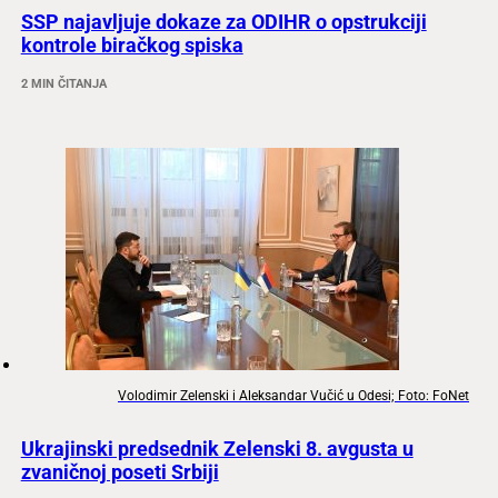
SSP najavljuje dokaze za ODIHR o opstrukciji
kontrole biračkog spiska
2 MIN ČITANJA
Volodimir Zelenski i Aleksandar Vučić u Odesi; Foto: FoNet
Ukrajinski predsednik Zelenski 8. avgusta u
zvaničnoj poseti Srbiji