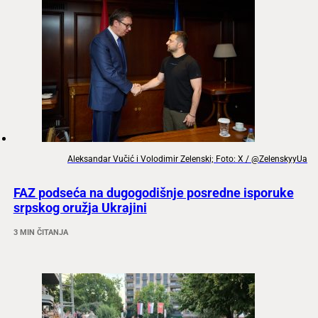
Aleksandar Vučić i Volodimir Zelenski; Foto: X / @ZelenskyyUa
FAZ podseća na dugogodišnje posredne isporuke
srpskog oružja Ukrajini
3 MIN ČITANJA