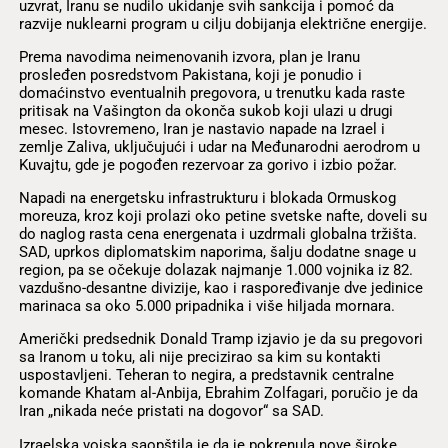
uzvrat, Iranu se nudilo ukidanje svih sankcija i pomoć da
razvije nuklearni program u cilju dobijanja električne energije.
Prema navodima neimenovanih izvora, plan je Iranu
prosleđen posredstvom Pakistana, koji je ponudio i
domaćinstvo eventualnih pregovora, u trenutku kada raste
pritisak na Vašington da okonča sukob koji ulazi u drugi
mesec. Istovremeno, Iran je nastavio napade na Izrael i
zemlje Zaliva, uključujući i udar na Međunarodni aerodrom u
Kuvajtu, gde je pogođen rezervoar za gorivo i izbio požar.
Napadi na energetsku infrastrukturu i blokada Ormuskog
moreuza, kroz koji prolazi oko petine svetske nafte, doveli su
do naglog rasta cena energenata i uzdrmali globalna tržišta.
SAD, uprkos diplomatskim naporima, šalju dodatne snage u
region, pa se očekuje dolazak najmanje 1.000 vojnika iz 82.
vazdušno-desantne divizije, kao i raspoređivanje dve jedinice
marinaca sa oko 5.000 pripadnika i više hiljada mornara.
Američki predsednik Donald Tramp izjavio je da su pregovori
sa Iranom u toku, ali nije precizirao sa kim su kontakti
uspostavljeni. Teheran to negira, a predstavnik centralne
komande Khatam al-Anbija, Ebrahim Zolfagari, poručio je da
Iran „nikada neće pristati na dogovor“ sa SAD.
Izraelska vojska saopštila je da je pokrenula nove široke