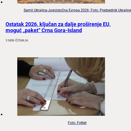
Samit Ukrajina-Jugoistočna Evropa 2026; Foto: Predsednik Ukrajine
Ostatak 2026. ključan za dalje proširenje EU,
moguć „paket“ Crna Gora-Island
3 MIN ČITANJA
Foto: FoNet