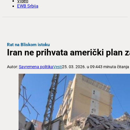
Video
EWB Srbija
Rat na Bliskom istoku
Iran ne prihvata američki plan z
Autor:
Savremena politika
Vesti
25. 03. 2026. u 09:44
3 minuta čitanja