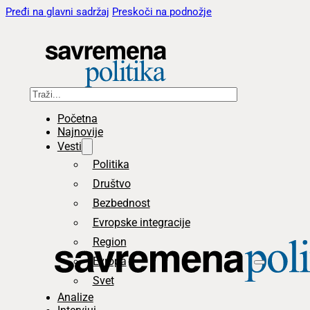
Pređi na glavni sadržaj
Preskoči na podnožje
Pretraga
Početna
Najnovije
Vesti
Politika
Društvo
Bezbednost
Evropske integracije
Region
Evropa
Svet
Analize