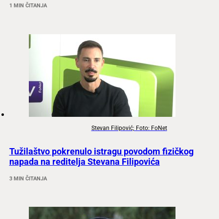
1 MIN ČITANJA
Stevan Filipović; Foto: FoNet
Tužilaštvo pokrenulo istragu povodom fizičkog
napada na reditelja Stevana Filipovića
3 MIN ČITANJA