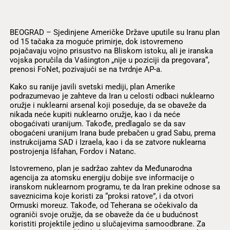
BEOGRAD – Sjedinjene Američke Države uputile su Iranu plan
od 15 tačaka za moguće primirje, dok istovremeno
pojačavaju vojno prisustvo na Bliskom istoku, ali je iranska
vojska poručila da Vašington „nije u poziciji da pregovara“,
prenosi FoNet, pozivajući se na tvrdnje AP-a.
Kako su ranije javili svetski mediji, plan Amerike
podrazumevao je zahteve da Iran u celosti odbaci nuklearno
oružje i nuklearni arsenal koji poseduje, da se obaveže da
nikada neće kupiti nuklearno oružje, kao i da neće
obogaćivati uranijum. Takođe, predlagalo se da sav
obogaćeni uranijum Irana bude prebačen u grad Sabu, prema
instrukcijama SAD i Izraela, kao i da se zatvore nuklearna
postrojenja Išfahan, Fordov i Natanc.
Istovremeno, plan je sadržao zahtev da Međunarodna
agencija za atomsku energiju dobije sve informacije o
iranskom nuklearnom programu, te da Iran prekine odnose sa
saveznicima koje koristi za “proksi ratove”, i da otvori
Ormuski moreuz. Takođe, od Teherana se očekivalo da
ograniči svoje oružje, da se obaveže da će u budućnost
koristiti projektile jedino u slučajevima samoodbrane. Za