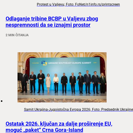
Protest u Valjevu; Foto: FoNet/n1info.rs/printscreen
Odlaganje tribine BCBP u Valjevu zbog
nespremnosti da se iznajmi prostor
2 MIN ČITANJA
Samit Ukrajina-Jugoistočna Evropa 2026; Foto: Predsednik Ukrajine
Ostatak 2026. ključan za dalje proširenje EU,
moguć „paket“ Crna Gora-Island