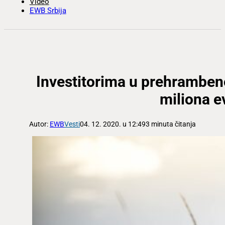
Video
EWB Srbija
Investitorima u prehramben
miliona e
Autor:
EWB
Vesti
04. 12. 2020. u 12:49
3 minuta čitanja