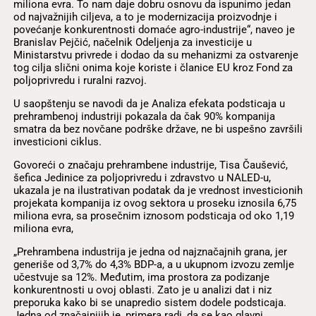
miliona evra. To nam daje dobru osnovu da ispunimo jedan
od najvažnijih ciljeva, a to je modernizacija proizvodnje i
povećanje konkurentnosti domaće agro-industrije“, naveo je
Branislav Pejčić, načelnik Odeljenja za investicije u
Ministarstvu privrede i dodao da su mehanizmi za ostvarenje
tog cilja slični onima koje koriste i članice EU kroz Fond za
poljoprivredu i ruralni razvoj.
U saopštenju se navodi da je Analiza efekata podsticaja u
prehrambenoj industriji pokazala da čak 90% kompanija
smatra da bez novčane podrške države, ne bi uspešno završili
investicioni ciklus.
Govoreći o značaju prehrambene industrije, Tisa Čaušević,
šefica Jedinice za poljoprivredu i zdravstvo u NALED-u,
ukazala je na ilustrativan podatak da je vrednost investicionih
projekata kompanija iz ovog sektora u proseku iznosila 6,75
miliona evra, sa prosečnim iznosom podsticaja od oko 1,19
miliona evra,
„Prehrambena industrija je jedna od najznačajnih grana, jer
generiše od 3,7% do 4,3% BDP-a, a u ukupnom izvozu zemlje
učestvuje sa 12%. Međutim, ima prostora za podizanje
konkurentnosti u ovoj oblasti. Zato je u analizi dat i niz
preporuka kako bi se unapredio sistem dodele podsticaja.
Jedna od značajnijih je, primera radi, da se kao glavni