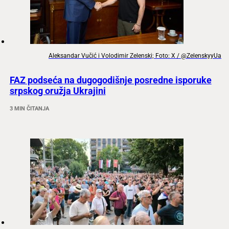
Aleksandar Vučić i Volodimir Zelenski; Foto: X / @ZelenskyyUa
FAZ podseća na dugogodišnje posredne isporuke
srpskog oružja Ukrajini
3 MIN ČITANJA