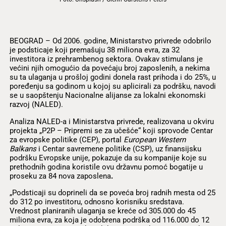
BEOGRAD – Od 2006. godine, Ministarstvo privrede odobrilo
je podsticaje koji premašuju 38 miliona evra, za 32
investitora iz prehrambenog sektora. Ovakav stimulans je
većini njih omogućio da povećaju broj zaposlenih, a nekima
su ta ulaganja u prošloj godini donela rast prihoda i do 25%, u
poređenju sa godinom u kojoj su aplicirali za podršku, navodi
se u saopštenju Nacionalne alijanse za lokalni ekonomski
razvoj (NALED).
Analiza NALED-a i Ministarstva privrede, realizovana u okviru
projekta „P2P – Pripremi se za učešće“ koji sprovode Centar
za evropske politike (CEP), portal
European Western
Balkans
i Centar savremene politike (CSP), uz finansijsku
podršku Evropske unije, pokazuje da su kompanije koje su
prethodnih godina koristile ovu državnu pomoć bogatije u
proseku za 84 nova zaposlena
.
„Podsticaji su doprineli da se poveća broj radnih mesta od 25
do 312 po investitoru, odnosno korisniku sredstava.
Vrednost planiranih ulaganja se kreće od 305.000 do 45
miliona evra, za koja je odobrena podrška od 116.000 do 12