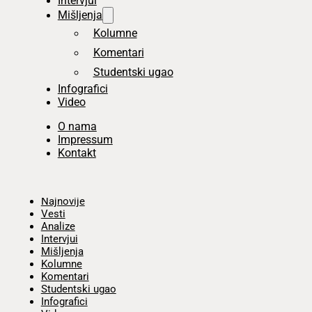
Intervjui
Mišljenja
Kolumne
Komentari
Studentski ugao
Infografici
Video
O nama
Impressum
Kontakt
Početna
Najnovije
Vesti
Analize
Intervjui
Mišljenja
Kolumne
Komentari
Studentski ugao
Infografici