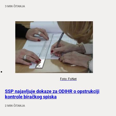
3 MIN ČITANJA
Foto: FoNet
SSP najavljuje dokaze za ODIHR o opstrukciji
kontrole biračkog spiska
2 MIN ČITANJA