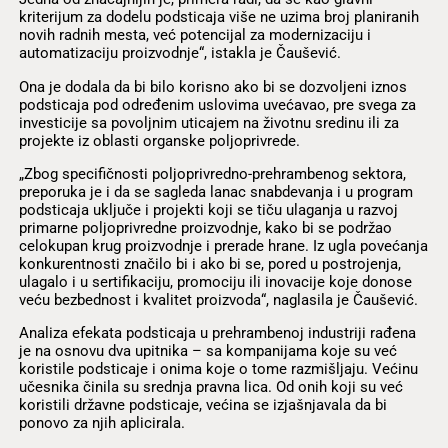
kriterijum za dodelu podsticaja više ne uzima broj planiranih
novih radnih mesta, već potencijal za modernizaciju i
automatizaciju proizvodnje“, istakla je Čaušević.
Ona je dodala da bi bilo korisno ako bi se dozvoljeni iznos
podsticaja pod određenim uslovima uvećavao, pre svega za
investicije sa povoljnim uticajem na životnu sredinu ili za
projekte iz oblasti organske poljoprivrede.
„Zbog specifičnosti poljoprivredno-prehrambenog sektora,
preporuka je i da se sagleda lanac snabdevanja i u program
podsticaja uključe i projekti koji se tiču ulaganja u razvoj
primarne poljoprivredne proizvodnje, kako bi se podržao
celokupan krug proizvodnje i prerade hrane. Iz ugla povećanja
konkurentnosti značilo bi i ako bi se, pored u postrojenja,
ulagalo i u sertifikaciju, promociju ili inovacije koje donose
veću bezbednost i kvalitet proizvoda“, naglasila je Čaušević.
Analiza efekata podsticaja u prehrambenoj industriji rađena
je na osnovu dva upitnika – sa kompanijama koje su već
koristile podsticaje i onima koje o tome razmišljaju. Većinu
učesnika činila su srednja pravna lica. Od onih koji su već
koristili državne podsticaje, većina se izjašnjavala da bi
ponovo za njih aplicirala.