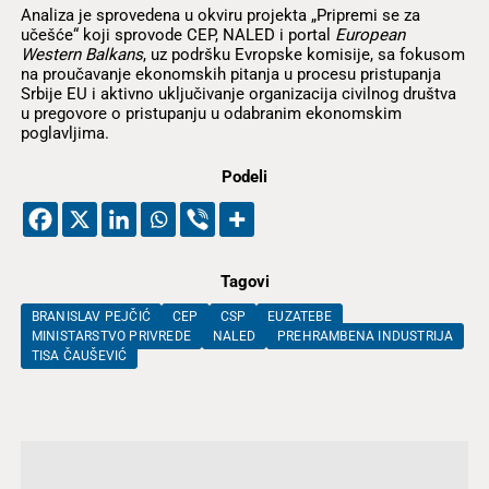
Analiza je sprovedena u okviru projekta „Pripremi se za
učešće“ koji sprovode CEP, NALED i portal
European
Western Balkans
, uz podršku Evropske komisije, sa fokusom
na proučavanje ekonomskih pitanja u procesu pristupanja
Srbije EU i aktivno uključivanje organizacija civilnog društva
u pregovore o pristupanju u odabranim ekonomskim
poglavljima.
Podeli
Tagovi
BRANISLAV PEJČIĆ
CEP
CSP
EUZATEBE
MINISTARSTVO PRIVREDE
NALED
PREHRAMBENA INDUSTRIJA
TISA ČAUŠEVIĆ