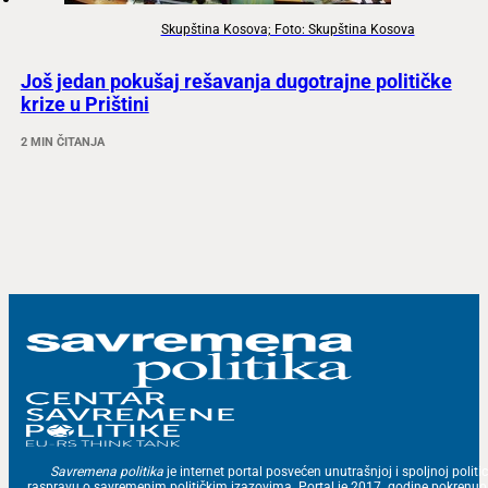
Skupština Kosova; Foto: Skupština Kosova
Još jedan pokušaj rešavanja dugotrajne političke
krize u Prištini
2 MIN ČITANJA
Savremena politika
je internet portal posvećen unutrašnjoj i spoljnoj politic
raspravu o savremenim političkim izazovima. Portal je 2017. godine pokrenu