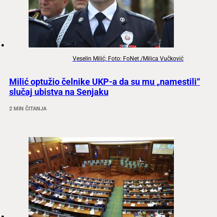
Veselin Milić; Foto: FoNet /Milica Vučković
Milić optužio čelnike UKP-a da su mu „namestili“
slučaj ubistva na Senjaku
2 MIN ČITANJA