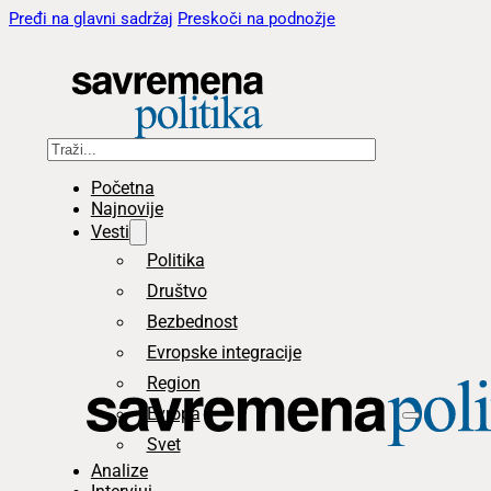
Pređi na glavni sadržaj
Preskoči na podnožje
Pretraga
Početna
Najnovije
Vesti
Politika
Društvo
Bezbednost
Evropske integracije
Region
Evropa
Svet
Analize