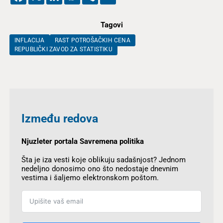
Tagovi
INFLACIJA
RAST POTROŠAČKIH CENA
REPUBLIČKI ZAVOD ZA STATISTIKU
Između redova
Njuzleter portala Savremena politika
Šta je iza vesti koje oblikuju sadašnjost? Jednom
nedeljno donosimo ono što nedostaje dnevnim
vestima i šaljemo elektronskom poštom.