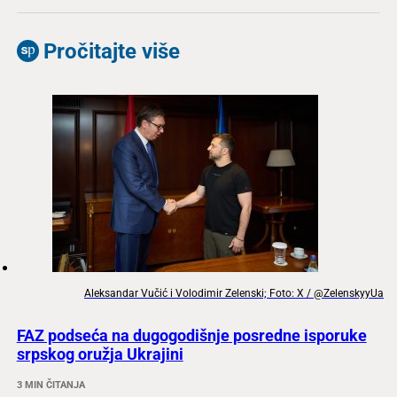
Pročitajte više
Aleksandar Vučić i Volodimir Zelenski; Foto: X / @ZelenskyyUa
FAZ podseća na dugogodišnje posredne isporuke
srpskog oružja Ukrajini
3 MIN ČITANJA