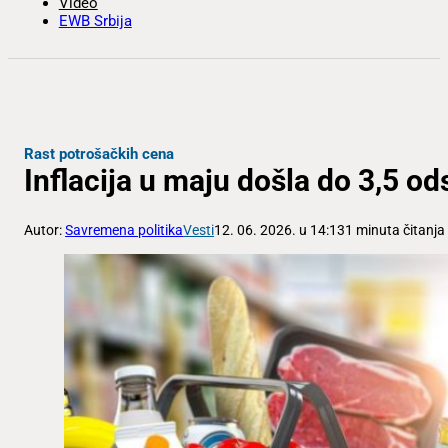
Video
EWB Srbija
Rast potrošačkih cena
Inflacija u maju došla do 3,5 od
Autor:
Savremena politika
Vesti
12. 06. 2026. u 14:13
1 minuta čitanja