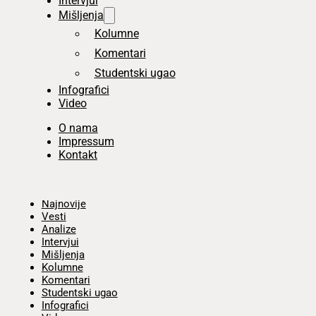
Intervjui
Mišljenja
Kolumne
Komentari
Studentski ugao
Infografici
Video
O nama
Impressum
Kontakt
Početna
Najnovije
Vesti
Analize
Intervjui
Mišljenja
Kolumne
Komentari
Studentski ugao
Infografici