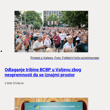
Protest u Valjevu; Foto: FoNet/n1info.rs/printscreen
Odlaganje tribine BCBP u Valjevu zbog
nespremnosti da se iznajmi prostor
2 MIN ČITANJA