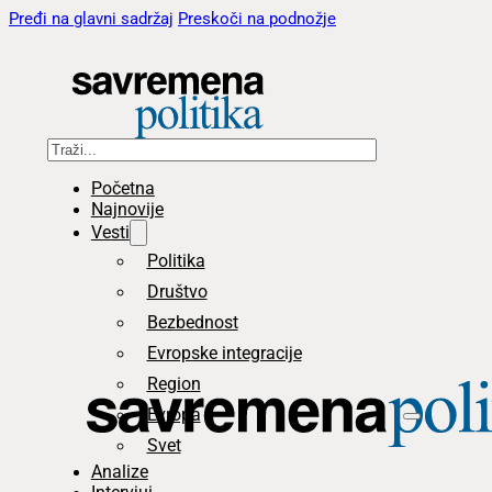
Pređi na glavni sadržaj
Preskoči na podnožje
Pretraga
Početna
Najnovije
Vesti
Politika
Društvo
Bezbednost
Evropske integracije
Region
Evropa
Svet
Analize