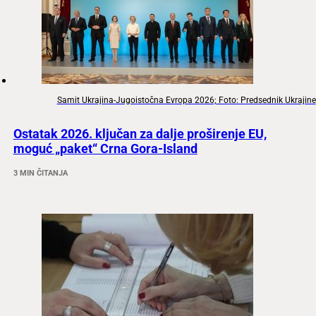
Samit Ukrajina-Jugoistočna Evropa 2026; Foto: Predsednik Ukrajine
Ostatak 2026. ključan za dalje proširenje EU,
moguć „paket“ Crna Gora-Island
3 MIN ČITANJA