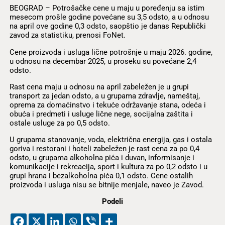
BEOGRAD – Potrošačke cene u maju u poređenju sa istim
mesecom prošle godine povećane su 3,5 odsto, a u odnosu
na april ove godine 0,3 odsto, saopštio je danas Republički
zavod za statistiku, prenosi FoNet.
Cene proizvoda i usluga lične potrošnje u maju 2026. godine,
u odnosu na decembar 2025, u proseku su povećane 2,4
odsto.
Rast cena maju u odnosu na april zabeležen je u grupi
transport za jedan odsto, a u grupama zdravlje, nameštaj,
oprema za domaćinstvo i tekuće održavanje stana, odeća i
obuća i predmeti i usluge lične nege, socijalna zaštita i
ostale usluge za po 0,5 odsto.
U grupama stanovanje, voda, električna energija, gas i ostala
goriva i restorani i hoteli zabeležen je rast cena za po 0,4
odsto, u grupama alkoholna pića i duvan, informisanje i
komunikacije i rekreacija, sport i kultura za po 0,2 odsto i u
grupi hrana i bezalkoholna pića 0,1 odsto. Cene ostalih
proizvoda i usluga nisu se bitnije menjale, naveo je Zavod.
Podeli