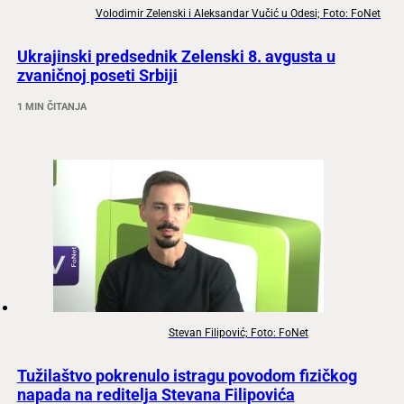
Volodimir Zelenski i Aleksandar Vučić u Odesi; Foto: FoNet
Ukrajinski predsednik Zelenski 8. avgusta u
zvaničnoj poseti Srbiji
1 MIN ČITANJA
Stevan Filipović; Foto: FoNet
Tužilaštvo pokrenulo istragu povodom fizičkog
napada na reditelja Stevana Filipovića