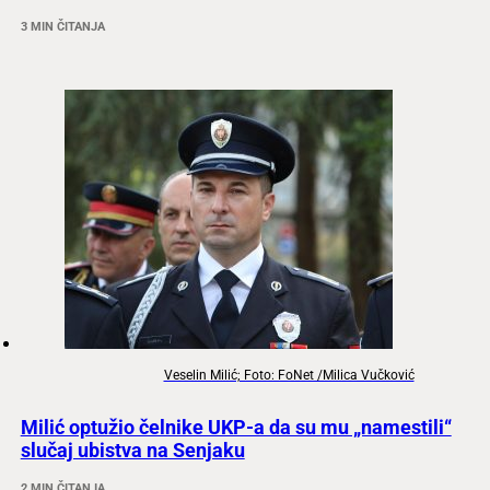
3 MIN ČITANJA
Veselin Milić; Foto: FoNet /Milica Vučković
Milić optužio čelnike UKP-a da su mu „namestili“
slučaj ubistva na Senjaku
2 MIN ČITANJA