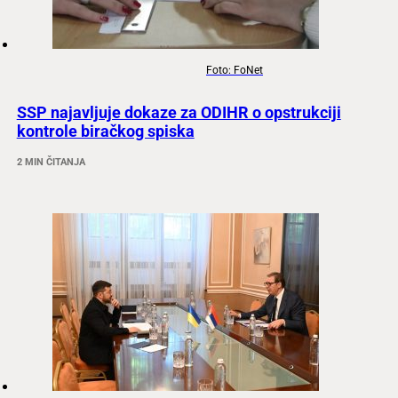
Foto: FoNet
SSP najavljuje dokaze za ODIHR o opstrukciji
kontrole biračkog spiska
2 MIN ČITANJA