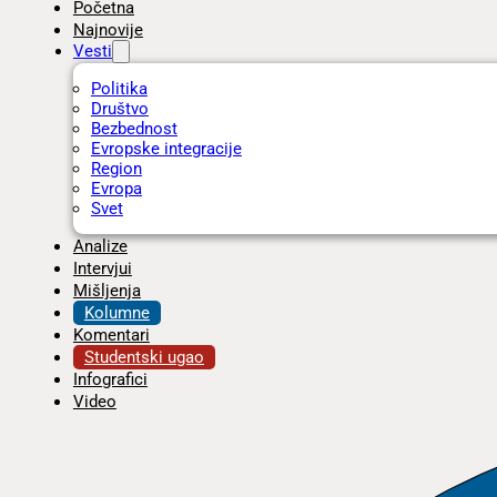
Početna
Najnovije
Vesti
Politika
Društvo
Bezbednost
Evropske integracije
Region
Evropa
Svet
Analize
Intervjui
Mišljenja
Kolumne
Komentari
Studentski ugao
Infografici
Video