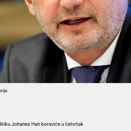
nija
itiku Johanes Han boraviće u četvrtak