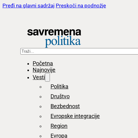
Pređi na glavni sadržaj
Preskoči na podnožje
Pretraga
Početna
Najnovije
Vesti
Politika
Društvo
Bezbednost
Evropske integracije
Region
Evropa