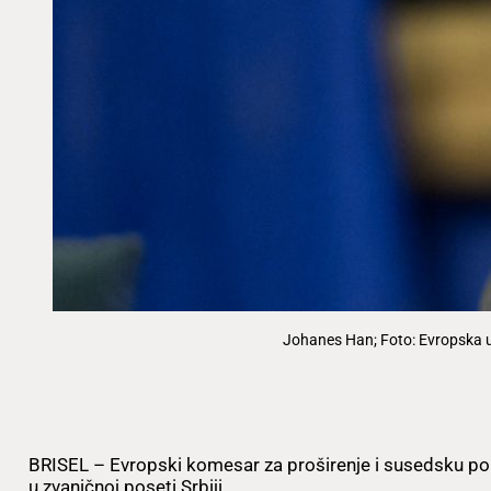
Johanes Han; Foto: Evropska u
BRISEL – Evropski komesar za proširenje i susedsku pol
u zvaničnoj poseti Srbiji.