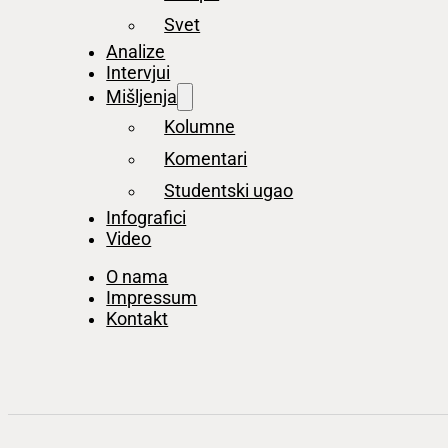
Svet
Analize
Intervjui
Mišljenja
Kolumne
Komentari
Studentski ugao
Infografici
Video
O nama
Impressum
Kontakt