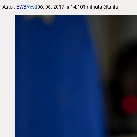
Autor:
EWB
Vesti
06. 06. 2017. u 14:10
1 minuta čitanja