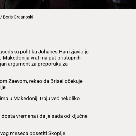
/ Boris Grdanoski
sedsku politiku Johanes Han izjavio je
e Makedonija vrati na put pristupnih
voljan argument za preporuku za
om Zaevom, rekao da Brisel očekuje
je.
ma u Makedoniji traju već nekoliko
dosta vremena i da je sada od ključne
ovog meseca posetiti Skoplje.