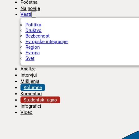
Početna
Najnovije
Vesti
Politika
Društvo
Bezbednost
Evropske integracije
Region
Evropa
Svet
Analize
Intervjui
Mišljenja
Kolumne
Komentari
Studentski ugao
Infografici
Video