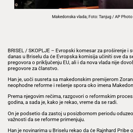
Makedonska vlada; Foto: Tanjug / AP Photo 
BRISEL / SKOPLJE – Evropski komesar za proširenje i su
danas u Briselu da će Evropska komisija učiniti sve da s
pregovora o priključenju EU, ali i da nova vlada nije do
pregovore za članstvo.
Han je, uoči susreta sa makedonskim premijerom Zoran
neophodne reforme i rešenje spora oko imena Makedoni
Prema njegovim rečima, razgovori o reformskim procesi
godina, a sada je, kako je rekao, vreme da se radi.
On je podsetio da zastoj u posizbornom periodu oduzeo 
važnosti da se reforme primenjuju.
Han je novinarima u Briselu rekao da će Rajnhard Pribe 