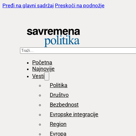
Pređi na glavni sadržaj
Preskoči na podnožje
Pretraga
Početna
Najnovije
Vesti
Politika
Društvo
Bezbednost
Evropske integracije
Region
Evropa