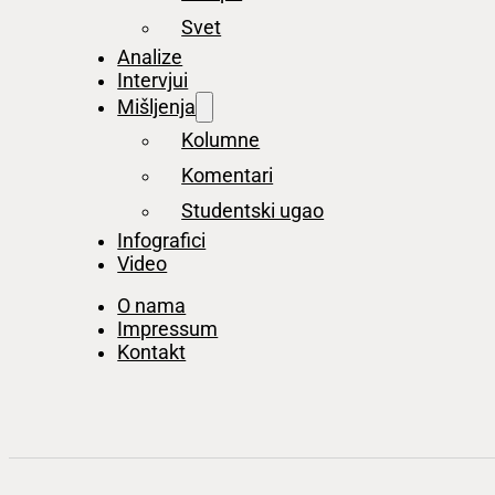
Svet
Analize
Intervjui
Mišljenja
Kolumne
Komentari
Studentski ugao
Infografici
Video
O nama
Impressum
Kontakt