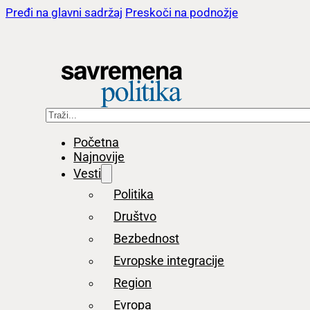
Pređi na glavni sadržaj
Preskoči na podnožje
Pretraga
Početna
Najnovije
Vesti
Politika
Društvo
Bezbednost
Evropske integracije
Region
Evropa