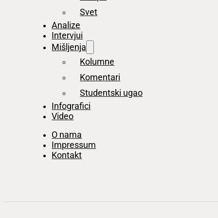
Svet
Analize
Intervjui
Mišljenja
Kolumne
Komentari
Studentski ugao
Infografici
Video
O nama
Impressum
Kontakt