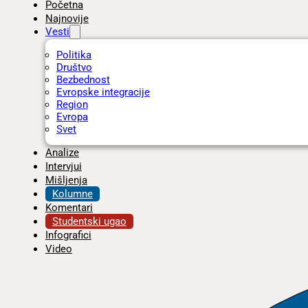
Početna
Najnovije
Vesti
Politika
Društvo
Bezbednost
Evropske integracije
Region
Evropa
Svet
Analize
Intervjui
Mišljenja
Kolumne
Komentari
Studentski ugao
Infografici
Video