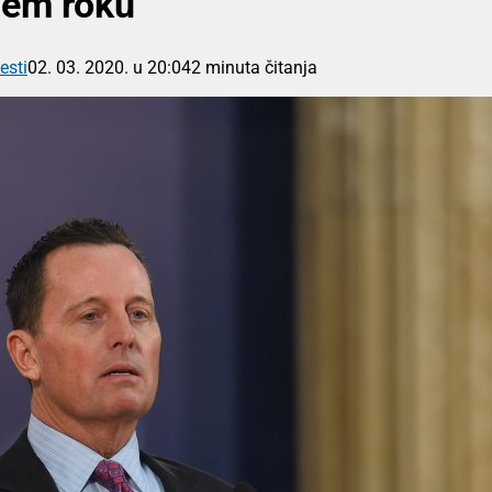
em roku
esti
02. 03. 2020. u 20:04
2 minuta čitanja