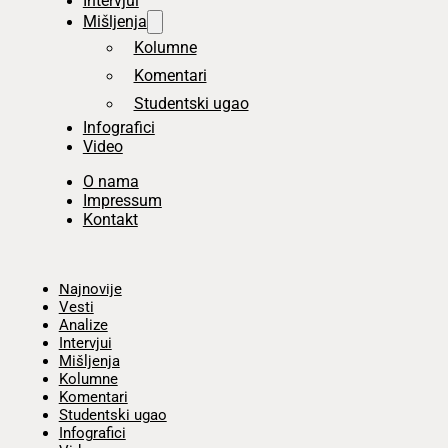
Intervjui
Mišljenja
Kolumne
Komentari
Studentski ugao
Infografici
Video
O nama
Impressum
Kontakt
Početna
Najnovije
Vesti
Analize
Intervjui
Mišljenja
Kolumne
Komentari
Studentski ugao
Infografici