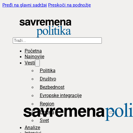
Pređi na glavni sadržaj
Preskoči na podnožje
Pretraga
Početna
Najnovije
Vesti
Politika
Društvo
Bezbednost
Evropske integracije
Region
Evropa
Svet
Analize