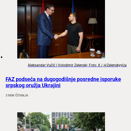
Aleksandar Vučić i Volodimir Zelenski; Foto: X / @ZelenskyyUa
FAZ podseća na dugogodišnje posredne isporuke
srpskog oružja Ukrajini
3 MIN ČITANJA