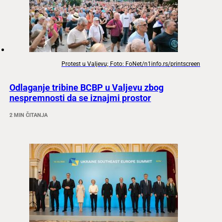
Protest u Valjevu; Foto: FoNet/n1info.rs/printscreen
Odlaganje tribine BCBP u Valjevu zbog
nespremnosti da se iznajmi prostor
2 MIN ČITANJA