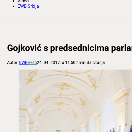
Video
EWB Srbija
Gojković s predsednicima parl
Autor:
EWB
Vesti
24. 04. 2017. u 11:50
2 minuta čitanja