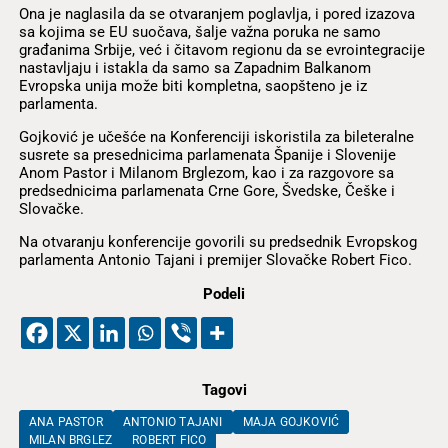
Ona je naglasila da se otvaranjem poglavlja, i pored izazova
sa kojima se EU suočava, šalje važna poruka ne samo
građanima Srbije, već i čitavom regionu da se evrointegracije
nastavljaju i istakla da samo sa Zapadnim Balkanom
Evropska unija može biti kompletna, saopšteno je iz
parlamenta.
Gojković je učešće na Konferenciji iskoristila za bileteralne
susrete sa presednicima parlamenata Španije i Slovenije
Anom Pastor i Milanom Brglezom, kao i za razgovore sa
predsednicima parlamenata Crne Gore, Švedske, Češke i
Slovačke.
Na otvaranju konferencije govorili su predsednik Evropskog
parlamenta Antonio Tajani i premijer Slovačke Robert Fico.
Podeli
Tagovi
ANA PASTOR
ANTONIO TAJANI
MAJA GOJKOVIĆ
MILAN BRGLEZ
ROBERT FICO