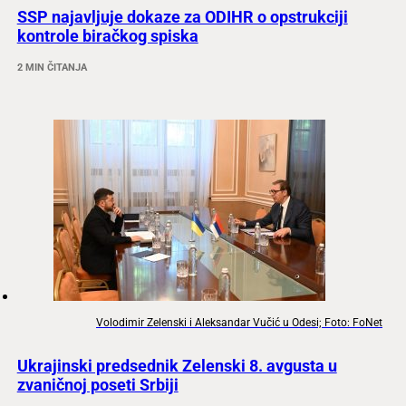
SSP najavljuje dokaze za ODIHR o opstrukciji
kontrole biračkog spiska
2 MIN ČITANJA
Volodimir Zelenski i Aleksandar Vučić u Odesi; Foto: FoNet
Ukrajinski predsednik Zelenski 8. avgusta u
zvaničnoj poseti Srbiji