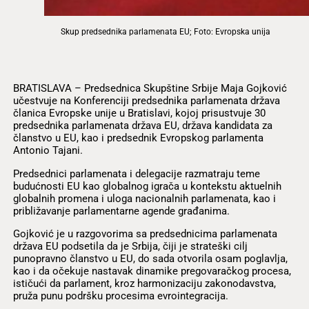
Skup predsednika parlamenata EU; Foto: Evropska unija
BRATISLAVA – Predsednica Skupštine Srbije Maja Gojković
učestvuje na Konferenciji predsednika parlamenata država
članica Evropske unije u Bratislavi, kojoj prisustvuje 30
predsednika parlamenata država EU, država kandidata za
članstvo u EU, kao i predsednik Evropskog parlamenta
Antonio Tajani.
Predsednici parlamenata i delegacije razmatraju teme
budućnosti EU kao globalnog igrača u kontekstu aktuelnih
globalnih promena i uloga nacionalnih parlamenata, kao i
približavanje parlamentarne agende građanima.
Gojković je u razgovorima sa predsednicima parlamenata
država EU podsetila da je Srbija, čiji je strateški cilj
punopravno članstvo u EU, do sada otvorila osam poglavlja,
kao i da očekuje nastavak dinamike pregovaračkog procesa,
ističući da parlament, kroz harmonizaciju zakonodavstva,
pruža punu podršku procesima evrointegracija.