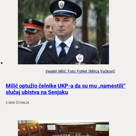
Veselin Milić; Foto: FoNet /Milica Vučković
Milić optužio čelnike UKP-a da su mu „namestili“
slučaj ubistva na Senjaku
2 MIN ČITANJA