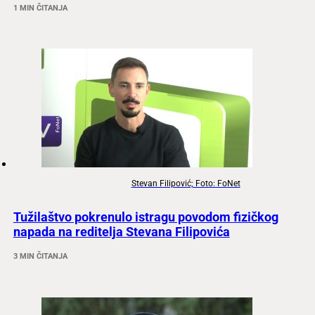
1 MIN ČITANJA
Stevan Filipović; Foto: FoNet
Tužilaštvo pokrenulo istragu povodom fizičkog
napada na reditelja Stevana Filipovića
3 MIN ČITANJA