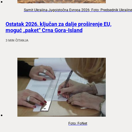
Samit Ukrajina-Jugoistočna Evropa 2026; Foto: Predsednik Ukrajine
Ostatak 2026. ključan za dalje proširenje EU,
moguć „paket“ Crna Gora-Island
3 MIN ČITANJA
Foto: FoNet