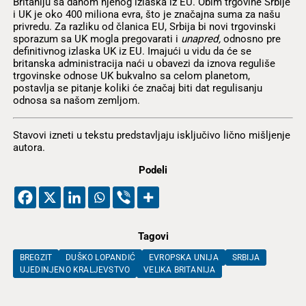
Britaniju sa danom njenog izlaska iz EU. Obim trgovine Srbije
i UK je oko 400 miliona evra, što je značajna suma za našu
privredu. Za razliku od članica EU, Srbija bi novi trgovinski
sporazum sa UK mogla pregovarati i
unapred,
odnosno pre
definitivnog izlaska UK iz EU. Imajući u vidu da će se
britanska administracija naći u obavezi da iznova reguliše
trgovinske odnose UK bukvalno sa celom planetom,
postavlja se pitanje koliki će značaj biti dat regulisanju
odnosa sa našom zemljom.
Stavovi izneti u tekstu predstavljaju isključivo lično mišljenje
autora.
Podeli
Tagovi
BREGZIT
DUŠKO LOPANDIĆ
EVROPSKA UNIJA
SRBIJA
UJEDINJENO KRALJEVSTVO
VELIKA BRITANIJA