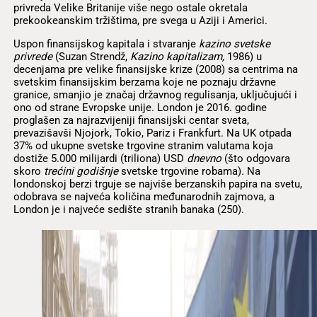
privreda Velike Britanije više nego ostale okretala
prekookeanskim tržištima, pre svega u Aziji i Americi.
Uspon finansijskog kapitala i stvaranje
kazino svetske
privrede
(Suzan Strendž,
Kazino kapitalizam,
1986) u
decenjama pre velike finansijske krize (2008) sa centrima na
svetskim finansijskim berzama koje ne poznaju državne
granice, smanjio je značaj državnog regulisanja, uključujući i
ono od strane Evropske unije. London je 2016. godine
proglašen za najrazvijeniji finansijski centar sveta,
prevazišavši Njojork, Tokio, Pariz i Frankfurt. Na UK otpada
37% od ukupne svetske trgovine stranim valutama koja
dostiže 5.000 milijardi (triliona) USD
dnevno
(što odgovara
skoro
trećini godišnje
svetske trgovine robama)
.
Na
londonskoj berzi trguje se najviše berzanskih papira na svetu,
odobrava se najveća količina međunarodnih zajmova, a
London je i najveće sedište stranih banaka (250).