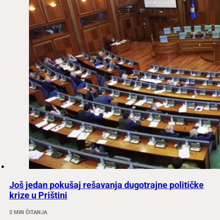
Još jedan pokušaj rešavanja dugotrajne političke
krize u Prištini
2 MIN ČITANJA