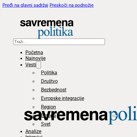
Pređi na glavni sadržaj
Preskoči na podnožje
Pretraga
Početna
Najnovije
Vesti
Politika
Društvo
Bezbednost
Evropske integracije
Region
Evropa
Svet
Analize