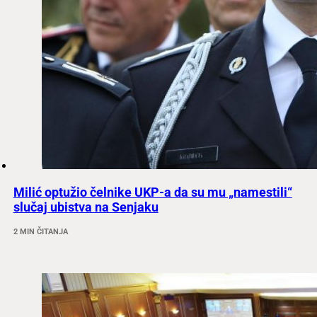
Milić optužio čelnike UKP-a da su mu „namestili“
slučaj ubistva na Senjaku
2 MIN ČITANJA