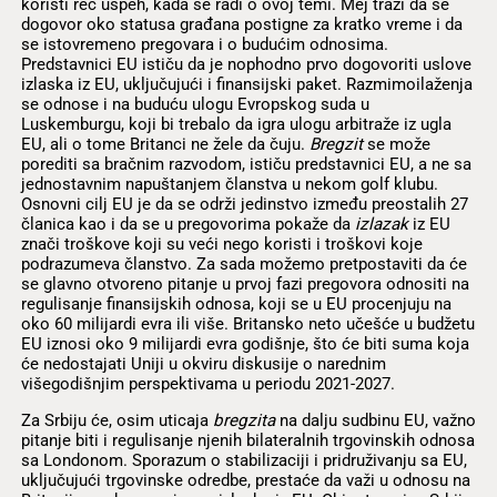
koristi reč uspeh, kada se radi o ovoj temi. Mej traži da se
dogovor oko statusa građana postigne za kratko vreme i da
se istovremeno pregovara i o budućim odnosima.
Predstavnici EU ističu da je nophodno prvo dogovoriti uslove
izlaska iz EU, uključujući i finansijski paket. Razmimoilaženja
se odnose i na buduću ulogu Evropskog suda u
Luskemburgu, koji bi trebalo da igra ulogu arbitraže iz ugla
EU, ali o tome Britanci ne žele da čuju.
Bregzit
se može
porediti sa bračnim razvodom, ističu predstavnici EU, a ne sa
jednostavnim napuštanjem članstva u nekom golf klubu.
Osnovni cilj EU je da se održi jedinstvo između preostalih 27
članica kao i da se u pregovorima pokaže da
izlazak
iz EU
znači troškove koji su veći nego koristi i troškovi koje
podrazumeva članstvo. Za sada možemo pretpostaviti da će
se glavno otvoreno pitanje u prvoj fazi pregovora odnositi na
regulisanje finansijskih odnosa, koji se u EU procenjuju na
oko 60 milijardi evra ili više. Britansko neto učešće u budžetu
EU iznosi oko 9 milijardi evra godišnje, što će biti suma koja
će nedostajati Uniji u okviru diskusije o narednim
višegodišnjim perspektivama u periodu 2021-2027.
Za Srbiju će, osim uticaja
bregzita
na dalju sudbinu EU, važno
pitanje biti i regulisanje njenih bilateralnih trgovinskih odnosa
sa Londonom. Sporazum o stabilizaciji i pridruživanju sa EU,
uključujući trgovinske odredbe, prestaće da važi u odnosu na