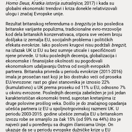
Homo Deus, Kratka istorija sutrašnjice
, 2017) i kada su
globalni ekonomski trendovi i kriza donekle relativizovali
ulogu i značaj Evropske unije.
Rezultat britanskog referenduma o
bregzitu
je bio posledica
britanske varijante populizma, tradicionalne evro-mrzovolje
kod dela britanskih konzervativaca, otpora sve većem broju
došljaka iz zemalja EU, socijalnih problema i političkih
efekata evrokrize. Iako poslovni krugovi nisu podržali
bregzit
,
na izlazak UK iz EU su bez sumnje uticale i specifičnosti
njene privrede. U toku poslednjih decenija, globalizacija i
ekonomske i finansijske okolnosti su pogodovali
ekonomskom udaljavanju Ostrva od svojih evropskih
partnera. Britanska privreda u periodu evrokrize (2011-2016)
imala je prosečan rast koji je bio dostruko veći od proseka
EU/evrozone: rast po glavi stanovnika je iznosio 22%
(kumulativno) u UK prema proseku od 11% u EU, odnosno 7%
u okviru evrozone. Poslednjih decenija zabeležen je još jedan
karakterističan ekonomski trend, suprotan kretanjima iz
druge polovine prošlog veka. Došlo je do značajnog opadanja
učešća partnera iz EU u spoljnotrgovinskoj razmeni UK. U
periodu 2003-2015. godine učešće zemalja EU u britanskom
izvozu robe se smanjilo za čak 15% (od 59% na 44%) što je
najveći pad u poređenju sa drugim članicama Unije. On
ukazuje da se u periodu evropske dužničke krize u EU