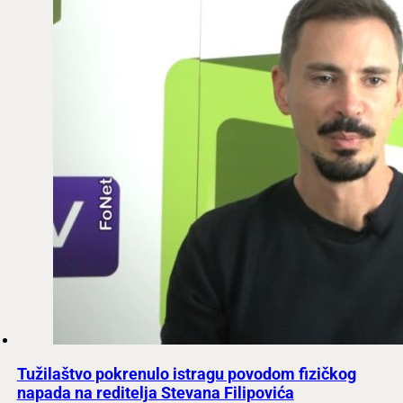
Tužilaštvo pokrenulo istragu povodom fizičkog
napada na reditelja Stevana Filipovića