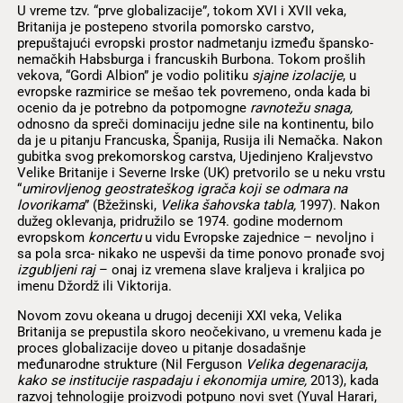
U vreme tzv. “prve globalizacije”, tokom XVI i XVII veka,
Britanija je postepeno stvorila pomorsko carstvo,
prepuštajući evropski prostor nadmetanju između špansko-
nemačkih Habsburga i francuskih Burbona. Tokom prošlih
vekova, “Gordi Albion” je vodio politiku
sjajne izolacije
, u
evropske razmirice se mešao tek povremeno, onda kada bi
ocenio da je potrebno da potpomogne
ravnotežu snaga,
odnosno da spreči dominaciju jedne sile na kontinentu, bilo
da je u pitanju Francuska, Španija, Rusija ili Nemačka. Nakon
gubitka svog prekomorskog carstva, Ujedinjeno Kraljevstvo
Velike Britanije i Severne Irske (UK) pretvorilo se u neku vrstu
“
umirovljenog geostrateškog igrača koji se odmara na
lovorikama
” (Bžežinski,
Velika šahovska tabla,
1997). Nakon
dužeg oklevanja, pridružilo se 1974. godine modernom
evropskom
koncertu
u vidu Evropske zajednice – nevoljno i
sa pola srca- nikako ne uspevši da time ponovo pronađe svoj
izgubljeni raj
– onaj iz vremena slave kraljeva i kraljica po
imenu Džordž ili Viktorija.
Novom zovu okeana u drugoj deceniji XXI veka, Velika
Britanija se prepustila skoro neočekivano, u vremenu kada je
proces globalizacije doveo u pitanje dosadašnje
međunarodne strukture (Nil Ferguson
Velika degenaracija
,
kako se institucije raspadaju i ekonomija umire,
2013), kada
razvoj tehnologije proizvodi potpuno novi svet (Yuval Harari,