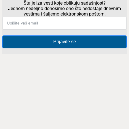
Šta je iza vesti koje oblikuju sadašnjost?
Jednom nedeljno donosimo ono što nedostaje dnevnim
vestima i šaljemo elektronskom poštom.
Prijavite se