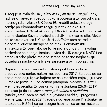
Tereza Mej, Foto: Jay Allen
T. Mej je izjavila da UK „
izlazi iz EU, ali ne iz Evrope“.
Ipak,
radi se o najvećem geopolitičkom potresu u Evropi od kraja
hladnog rata. Izlazak UK će za EU značiti odlazak druge
zemlje po ekonomskom rangu, gubitak od oko 13%
stanovništva, 16% od ukupnog BDP i 6% teritorije EU, odlazak
stalne članice Saveta bezbednosti UN i nuklearne sile. Može
se konstatovati da UK u suštini
abdicira
kada se radi o
njenom budućem uticaju na političku i ekonomsku
arhitekturu Evrope, iako se to ne mora odnositi i na vojna i
bezbednosna pitanja, imajući u vidu da UK ostaje u NATO i da
pregovaračke platforme obe strane posebno naglašavaju
potrebu za nastavkom bliske saradnje u ovim oblastima.
Najava britanskih vanrednih izbora praktično odlaže
pregovore za period nakon meseca juna 2017. Za sada se sa
obe strane daju izjave kojima se naizmenično najavljuju trvde
ili mekše pozicije u pojedinim pitanjima. Nedavni susret T.
Mej i predsednika Evropske komisije Junkera (26.04.2017)
pokazao je da se „
dve strane još nalaze u različitim
galaksijama
“ kada se radi o ciljevima i sadržaju pregovora.
Mej je izjavila da
bregzit
treba da donese „uspeh“, a Junker je
istakao da EU želi da se izbegne haos, ali da on ne može da