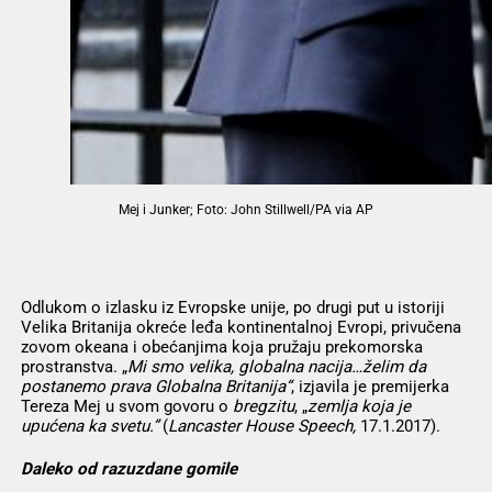
Mej i Junker; Foto: John Stillwell/PA via AP
Odlukom o izlasku iz Evropske unije, po drugi put u istoriji
Velika Britanija okreće leđa kontinentalnoj Evropi, privučena
zovom okeana i obećanjima koja pružaju prekomorska
prostranstva. „
Mi smo velika, globalna nacija…želim da
postanemo prava Globalna Britanija“
, izjavila je premijerka
Tereza Mej u svom govoru o
bregzitu
, „
zemlja koja je
upućena ka svetu.”
(
Lancaster House Speech,
17.1.2017).
Daleko od razuzdane gomile