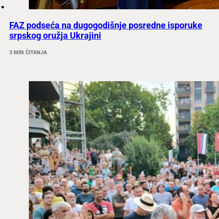
FAZ podseća na dugogodišnje posredne isporuke
srpskog oružja Ukrajini
3 MIN ČITANJA