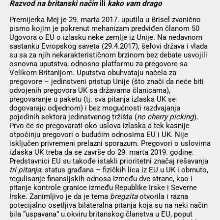
Razvod na britanski način
ili
kako vam drago
Premijerka Mej je 29. marta 2017. uputila u Brisel zvanično
pismo kojim je pokrenut mehanizam predviđen članom 50
Ugovora o EU o izlasku neke zemlje iz Unije. Na nedavnom
sastanku Evropskog saveta (29.4.2017), šefovi država i vlada
su sa za njih nekarakterističnom brzinom bez debate usvojili
osnovna uputstva, odnosno platformu za pregovore sa
Velikom Britanijom. Uputstva obuhvataju načela za
pregovore – jedinstveni pristup Unije (što znači da neće biti
odvojenih pregovora UK sa državama članicama),
pregovaranje u paketu (tj. sva pitanja izlaska UK se
dogovaraju odjednom) i bez mogućnosti razdvajanja
pojedinih sektora jedinstvenog tržišta (
no cherry picking
).
Prvo će se pregovarati oko uslova izlaska a tek kasnije
otpočinju pregovori o budućim odnosima EU i UK. Nije
isključen privremeni prelazni sporazum. Pregovori o uslovima
izlaska UK treba da se završe do 29. marta 2019. godine.
Predstavnici EU su takođe istakli prioritetni značaj rešavanja
tri pitanja
: status građana – fizičkih lica iz EU u UK i obrnuto,
regulisanje finansijskih odnosa između dve strane, kao i
pitanje kontrole granice između Republike Irske i Severne
Irske. Zanimljivo je da je tema
bregzita
otvorila i razna
potecijalno osetljiva bilateralna pitanja koja su na neki način
bila “uspavana” u okviru britanskog članstva u EU, poput