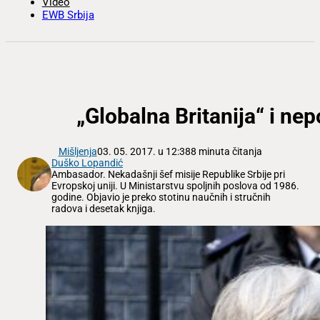
Video
EWB Srbija
„Globalna Britanija“ i ne
Mišljenja
03. 05. 2017. u 12:38
8 minuta čitanja
Duško Lopandić
Ambasador. Nekadašnji šef misije Republike Srbije pri
Evropskoj uniji. U Ministarstvu spoljnih poslova od 1986.
godine. Objavio je preko stotinu naučnih i stručnih
radova i desetak knjiga.