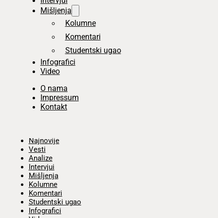
Intervjui
Mišljenja
Kolumne
Komentari
Studentski ugao
Infografici
Video
O nama
Impressum
Kontakt
Početna
Najnovije
Vesti
Analize
Intervjui
Mišljenja
Kolumne
Komentari
Studentski ugao
Infografici