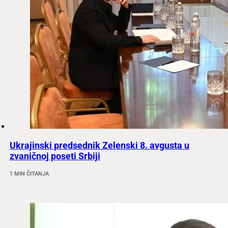
Ukrajinski predsednik Zelenski 8. avgusta u
zvaničnoj poseti Srbiji
1 MIN ČITANJA