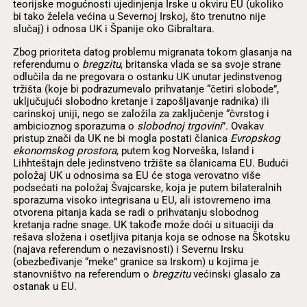
teorijske mogućnosti ujedinjenja Irske u okviru EU (ukoliko
bi tako želela većina u Severnoj Irskoj, što trenutno nije
slučaj) i odnosa UK i Španije oko Gibraltara.
Zbog prioriteta datog problemu migranata tokom glasanja na
referendumu o
bregzitu
, britanska vlada se sa svoje strane
odlučila da ne pregovara o ostanku UK unutar jedinstvenog
tržišta (koje bi podrazumevalo prihvatanje “četiri slobode”,
uključujući slobodno kretanje i zapošljavanje radnika) ili
carinskoj uniji, nego se založila za zaključenje “čvrstog i
ambicioznog sporazuma o
slobodnoj trgovini
”. Ovakav
pristup znači da UK ne bi mogla postati članica
Evropskog
ekonomskog prostora
, putem kog Norveška, Island i
Lihhteštajn dele jedinstveno tržište sa članicama EU. Budući
položaj UK u odnosima sa EU će stoga verovatno više
podsećati na položaj Švajcarske, koja je putem bilateralnih
sporazuma visoko integrisana u EU, ali istovremeno ima
otvorena pitanja kada se radi o prihvatanju slobodnog
kretanja radne snage. UK takođe može doći u situaciji da
rešava složena i osetljiva pitanja koja se odnose na Škotsku
(najava referendum o nezavisnosti) i Severnu Irsku
(obezbeđivanje “meke” granice sa Irskom) u kojima je
stanovništvo na referendum o
bregzitu
većinski glasalo za
ostanak u EU.