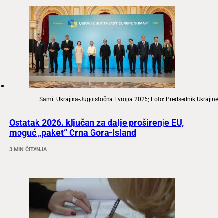
Samit Ukrajina-Jugoistočna Evropa 2026; Foto: Predsednik Ukrajine
Ostatak 2026. ključan za dalje proširenje EU,
moguć „paket“ Crna Gora-Island
3 MIN ČITANJA