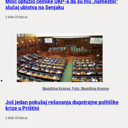
Milić optužio čelnike UKP-a da su mu „namestili“
slučaj ubistva na Senjaku
2 MIN ČITANJA
Skupština Kosova; Foto: Skupština Kosova
Još jedan pokušaj rešavanja dugotrajne političke
krize u Prištini
2 MIN ČITANJA