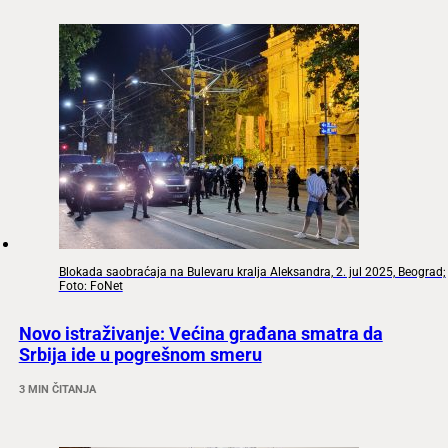
Blokada saobraćaja na Bulevaru kralja Aleksandra, 2. jul 2025, Beograd;
Foto: FoNet
Novo istraživanje: Većina građana smatra da
Srbija ide u pogrešnom smeru
3 MIN ČITANJA