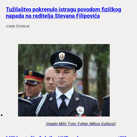
Tužilaštvo pokrenulo istragu povodom fizičkog
napada na reditelja Stevana Filipovića
3 MIN ČITANJA
Veselin Milić; Foto: FoNet /Milica Vučković