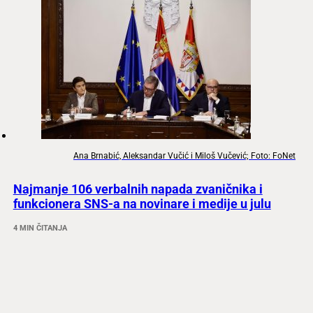
Ana Brnabić, Aleksandar Vučić i Miloš Vučević; Foto: FoNet
Najmanje 106 verbalnih napada zvaničnika i
funkcionera SNS-a na novinare i medije u julu
4 MIN ČITANJA