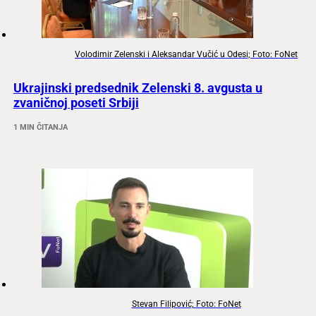
Volodimir Zelenski i Aleksandar Vučić u Odesi; Foto: FoNet
Ukrajinski predsednik Zelenski 8. avgusta u
zvaničnoj poseti Srbiji
1 MIN ČITANJA
Stevan Filipović; Foto: FoNet