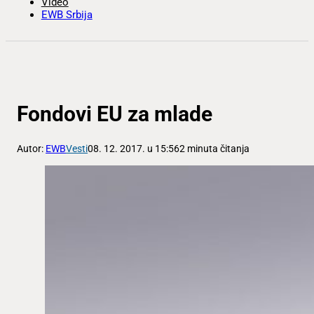
Video
EWB Srbija
Fondovi EU za mlade
Autor:
EWB
Vesti
08. 12. 2017. u 15:56
2 minuta čitanja