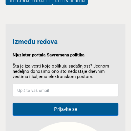
DELEGACIJA EU U SRBIJI
ŠTEFEN HUDOLIN
Između redova
Njuzleter portala Savremena politika
Šta je iza vesti koje oblikuju sadašnjost? Jednom
nedeljno donosimo ono što nedostaje dnevnim
vestima i šaljemo elektronskom poštom.
Prijavite se