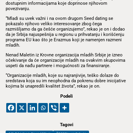
dostupnim informacijama koje doprinose njihovom
povezivanju.
“Mladi su uvek važni i na ovom drugom Seed dating se
pokazalo njihovo veliko interesovanje zbog čega
razmišljamo da ga češće organizujemo”, rekao je on i dodao
da je Srbija najuspešnija u regionu u prihvatanju i korišćenju
programa EU kao što je Erazmus koji je namenjen razmeni
mladih.
Nenad Maletin iz Krovne organizacija mladih Srbije je izneo
očekivanje da će organizacije mladih na ovakvim skupovima
uspeti da nađu partnere i mogućnosti za finansiranje.
“Organizacije mladih, koje su najranjivije, teško dolaze do
sredstava koja su im neophodna da pokrenu dobre inicijative
kojima bi unapredili kvalitet života”, rekao je on.
Podeli
Tagovi