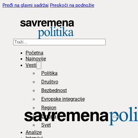
Pređi na glavni sadržaj
Preskoči na podnožje
Pretraga
Početna
Najnovije
Vesti
Politika
Društvo
Bezbednost
Evropske integracije
Region
Evropa
Svet
Analize