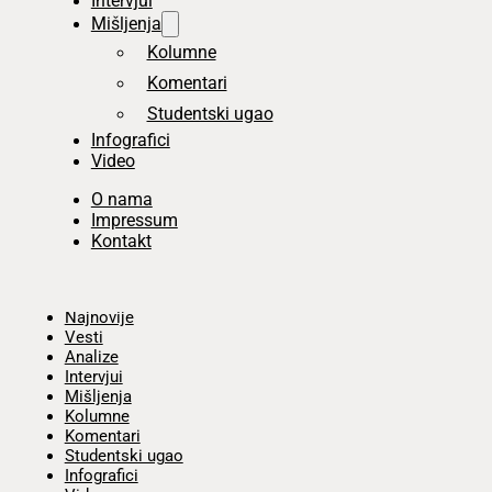
Intervjui
Mišljenja
Kolumne
Komentari
Studentski ugao
Infografici
Video
O nama
Impressum
Kontakt
Početna
Najnovije
Vesti
Analize
Intervjui
Mišljenja
Kolumne
Komentari
Studentski ugao
Infografici