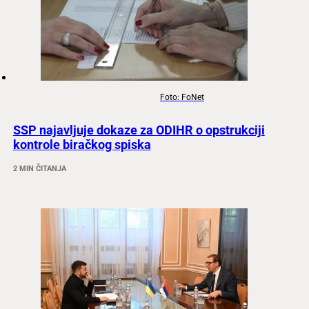
Foto: FoNet
SSP najavljuje dokaze za ODIHR o opstrukciji
kontrole biračkog spiska
2 MIN ČITANJA