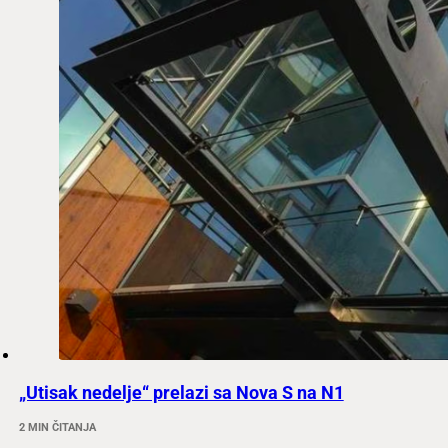
„Utisak nedelje“ prelazi sa Nova S na N1
2 MIN ČITANJA