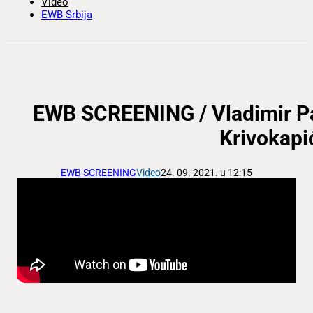
Video
EWB Srbija
EWB SCREENING / Vladimir Pav
Krivokapi
EWB SCREENING
Video
24. 09. 2021. u 12:15