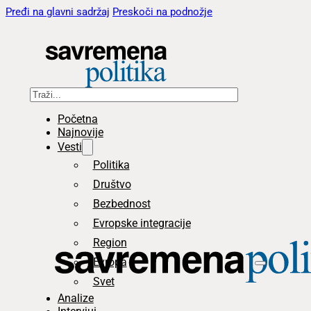
Pređi na glavni sadržaj
Preskoči na podnožje
Pretraga
Početna
Najnovije
Vesti
Politika
Društvo
Bezbednost
Evropske integracije
Region
Evropa
Svet
Analize