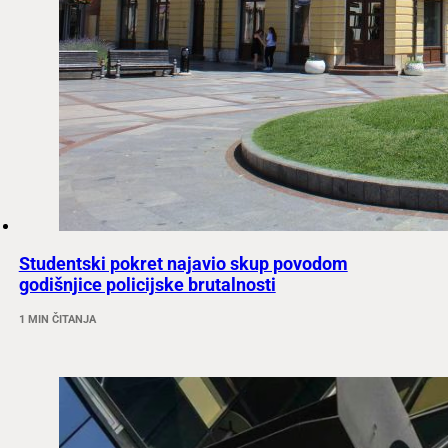
Studentski pokret najavio skup povodom
godišnjice policijske brutalnosti
1 MIN ČITANJA