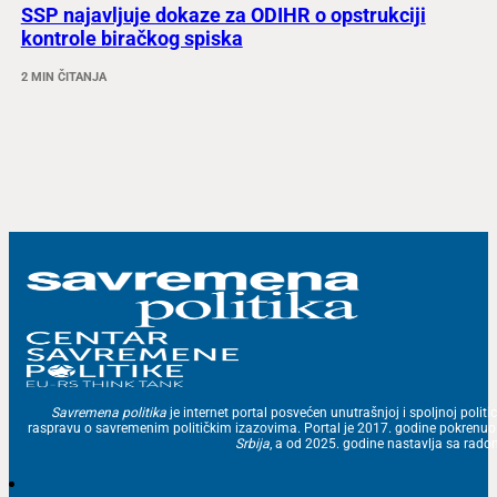
SSP najavljuje dokaze za ODIHR o opstrukciji
kontrole biračkog spiska
2 MIN ČITANJA
Savremena politika
je internet portal posvećen unutrašnjoj i spoljnoj politic
raspravu o savremenim političkim izazovima. Portal je 2017. godine pokrenu
Srbija
, a od 2025. godine nastavlja sa ra