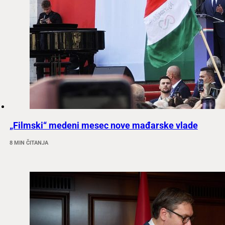
„Filmski“ medeni mesec nove mađarske vlade
8 MIN ČITANJA