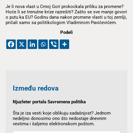
Je li nova vlast u Crnoj Gori prokockala priliku za promene?
Hoće li se trenutne krize razrešiti? Zašto se sve manje govori
o putu ka EU? Godinu dana nakon promene vlasti u toj zemlji,
pričali samo sa politikologom Vladimirom Pavićevićem.
Podeli
Između redova
Njuzleter portala Savremena politika
Šta je iza vesti koje oblikuju sadašnjost? Jednom
nedeljno donosimo ono što nedostaje dnevnim
vestima i šaljemo elektronskom poštom.