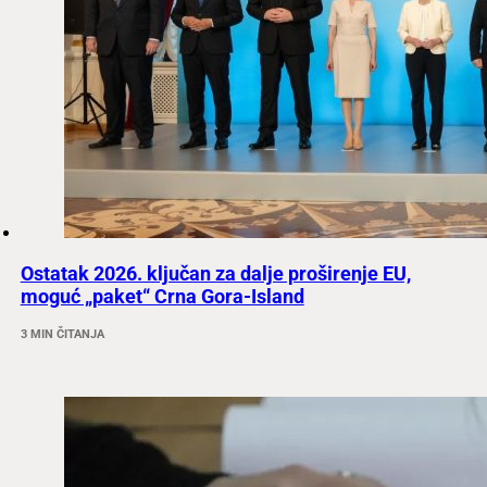
Ostatak 2026. ključan za dalje proširenje EU,
moguć „paket“ Crna Gora-Island
3 MIN ČITANJA