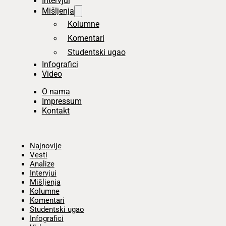
Intervjui
Mišljenja
Kolumne
Komentari
Studentski ugao
Infografici
Video
O nama
Impressum
Kontakt
Početna
Najnovije
Vesti
Analize
Intervjui
Mišljenja
Kolumne
Komentari
Studentski ugao
Infografici