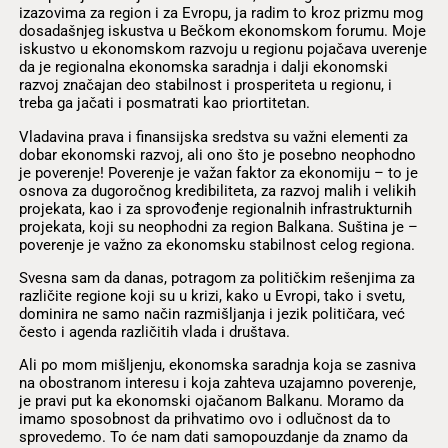
izazovima za region i za Evropu, ja radim to kroz prizmu mog
dosadašnjeg iskustva u Bečkom ekonomskom forumu. Moje
iskustvo u ekonomskom razvoju u regionu pojačava uverenje
da je regionalna ekonomska saradnja i dalji ekonomski
razvoj značajan deo stabilnost i prosperiteta u regionu, i
treba ga jačati i posmatrati kao priortitetan.
Vladavina prava i finansijska sredstva su važni elementi za
dobar ekonomski razvoj, ali ono što je posebno neophodno
je poverenje! Poverenje je važan faktor za ekonomiju – to je
osnova za dugoročnog kredibiliteta, za razvoj malih i velikih
projekata, kao i za sprovođenje regionalnih infrastrukturnih
projekata, koji su neophodni za region Balkana. Suština je –
poverenje je važno za ekonomsku stabilnost celog regiona.
Svesna sam da danas, potragom za političkim rešenjima za
različite regione koji su u krizi, kako u Evropi, tako i svetu,
dominira ne samo način razmišljanja i jezik političara, već
često i agenda različitih vlada i društava.
Ali po mom mišljenju, ekonomska saradnja koja se zasniva
na obostranom interesu i koja zahteva uzajamno poverenje,
je pravi put ka ekonomski ojačanom Balkanu. Moramo da
imamo sposobnost da prihvatimo ovo i odlučnost da to
sprovedemo. To će nam dati samopouzdanje da znamo da