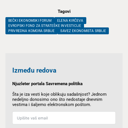
Tagovi
BEČKI EKONOMSKI FORUM
ELENA KIRČEVA
EVROPSKI FOND ZA STRATEŠKE INVESTICIJE
PRIVREDNA KOMORA SRBIJE
SAVEZ EKONOMISTA SRBIJE
Između redova
Njuzleter portala Savremena politika
Šta je iza vesti koje oblikuju sadašnjost? Jednom
nedeljno donosimo ono što nedostaje dnevnim
vestima i šaljemo elektronskom poštom.