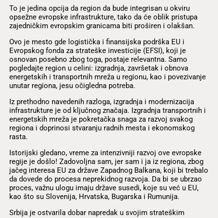
To je jedina opcija da region da bude integrisan u okviru
opsežne evropske infrastrukture, tako da će oblik pristupa
zajedničkim evropskim granicama biti proširen i olakšan.
Ovo je mesto gde logistička i finansijska podrška EU i
Evropskog fonda za strateške investicije (EFSI), koji je
osnovan posebno zbog toga, postaje relevantna. Samo
pogledajte region u celini: izgradnja, završetak i obnova
energetskih i transportnih mreža u regionu, kao i povezivanje
unutar regiona, jesu očigledna potreba.
Iz prethodno navedenih razloga, izgradnja i modernizacija
infrastrukture je od ključnog značaja. Izgradnja transportnih i
energetskih mreža je pokretačka snaga za razvoj svakog
regiona i doprinosi stvaranju radnih mesta i ekonomskog
rasta.
Istorijski gledano, vreme za intenzivniji razvoj ove evropske
regije je došlo! Zadovoljna sam, jer sam i ja iz regiona, zbog
jačeg interesa EU za države Zapadnog Balkana, koji bi trebalo
da dovede do procesa neprekidnog razvoja. Da bi se ubrzao
proces, važnu ulogu imaju države susedi, koje su već u EU,
kao što su Slovenija, Hrvatska, Bugarska i Rumunija.
Srbija je ostvarila dobar napredak u svojim strateškim