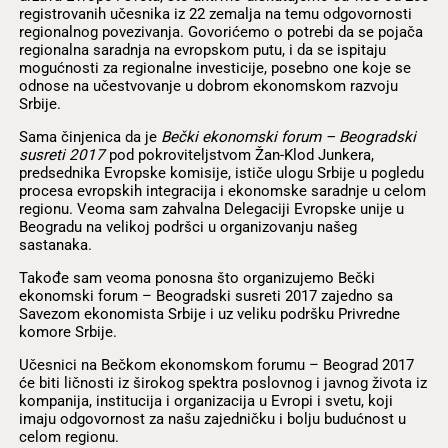
registrovanih učesnika iz 22 zemalja na temu odgovornosti
regionalnog povezivanja. Govorićemo o potrebi da se pojača
regionalna saradnja na evropskom putu, i da se ispitaju
mogućnosti za regionalne investicije, posebno one koje se
odnose na učestvovanje u dobrom ekonomskom razvoju
Srbije.
Sama činjenica da je
Bečki ekonomski forum – Beogradski
susreti 2017
pod pokroviteljstvom Žan-Klod Junkera,
predsednika Evropske komisije, ističe ulogu Srbije u pogledu
procesa evropskih integracija i ekonomske saradnje u celom
regionu. Veoma sam zahvalna Delegaciji Evropske unije u
Beogradu na velikoj podršci u organizovanju našeg
sastanaka.
Takođe sam veoma ponosna što organizujemo Bečki
ekonomski forum – Beogradski susreti 2017 zajedno sa
Savezom ekonomista Srbije i uz veliku podršku Privredne
komore Srbije.
Učesnici na Bečkom ekonomskom forumu – Beograd 2017
će biti ličnosti iz širokog spektra poslovnog i javnog života iz
kompanija, institucija i organizacija u Evropi i svetu, koji
imaju odgovornost za našu zajedničku i bolju budućnost u
celom regionu.