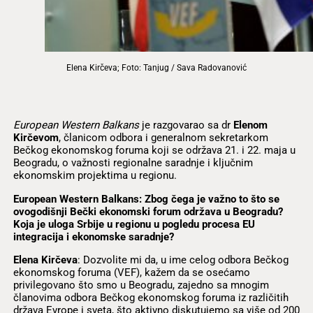
Elena Kirčeva; Foto: Tanjug / Sava Radovanović
European Western Balkans
je razgovarao sa dr
Elenom
Kirčevom
, članicom odbora i generalnom sekretarkom
Bečkog ekonomskog foruma koji se održava 21. i 22. maja u
Beogradu, o važnosti regionalne saradnje i ključnim
ekonomskim projektima u regionu.
European Western Balkans: Zbog čega je važno to što se
ovogodišnji Bečki ekonomski forum održava u Beogradu?
Koja je uloga Srbije u regionu u pogledu procesa EU
integracija i ekonomske saradnje?
Elena Kirčeva
: Dozvolite mi da, u ime celog odbora Bečkog
ekonomskog foruma (VEF), kažem da se osećamo
privilegovano što smo u Beogradu, zajedno sa mnogim
članovima odbora Bečkog ekonomskog foruma iz različitih
država Evrope i sveta, što aktivno diskutujemo sa više od 200