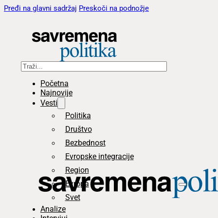
Pređi na glavni sadržaj
Preskoči na podnožje
Pretraga
Početna
Najnovije
Vesti
Politika
Društvo
Bezbednost
Evropske integracije
Region
Evropa
Svet
Analize