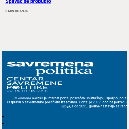
Spavač se probudio
8 MIN ČITANJA
Savremena politika
je internet portal posvećen unutrašnjoj i spoljnoj politic
raspravu o savremenim političkim izazovima. Portal je 2017. godine pokrenu
Srbija
, a od 2025. godine nastavlja sa ra