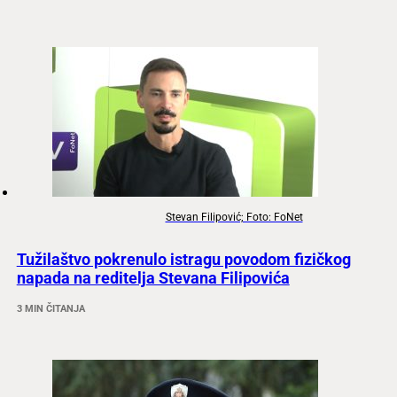
Stevan Filipović; Foto: FoNet
Tužilaštvo pokrenulo istragu povodom fizičkog
napada na reditelja Stevana Filipovića
3 MIN ČITANJA