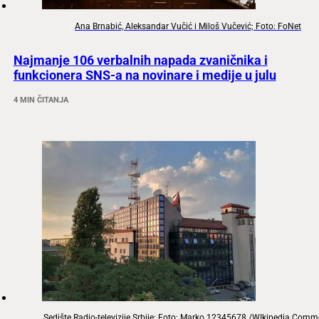
Ana Brnabić, Aleksandar Vučić i Miloš Vučević; Foto: FoNet
Najmanje 106 verbalnih napada zvaničnika i
funkcionera SNS-a na novinare i medije u julu
4 MIN ČITANJA
Sedište Radio-televizije Srbije; Foto: Marko 12345678 /WIkipedia Com