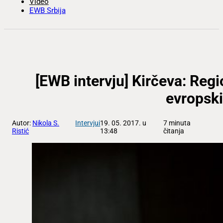
Video
EWB Srbija
[EWB intervju] Kirčeva: Reg
evropski
Autor:
Nikola S.
Intervjui
19. 05. 2017. u
7 minuta
Ristić
13:48
čitanja