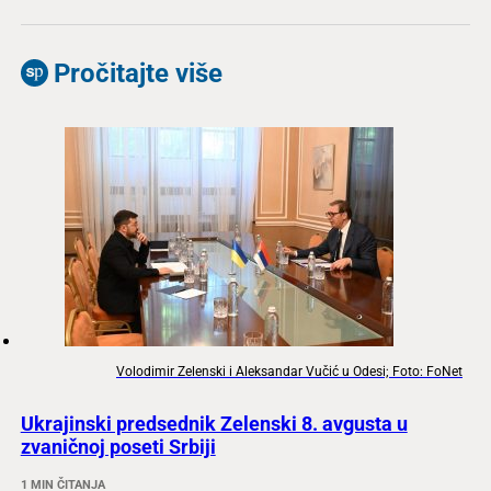
Pročitajte više
Volodimir Zelenski i Aleksandar Vučić u Odesi; Foto: FoNet
Ukrajinski predsednik Zelenski 8. avgusta u
zvaničnoj poseti Srbiji
1 MIN ČITANJA