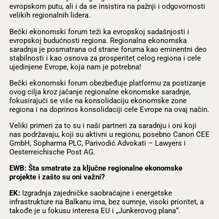
evropskom putu, ali i da se insistira na pažnji i odgovornosti
velikih regionalnih lidera.
Bečki ekonomski forum teži ka evropskoj sadašnjosti i
evropskoj budućnosti regiona. Regionalna ekonomska
saradnja je posmatrana od strane foruma kao eminentni deo
stabilnosti i kao osnova za prosperitet celog regiona i cele
ujedinjene Evrope, koja nam je potrebna!
Bečki ekonomski forum obezbeđuje platformu za postizanje
ovog cilja kroz jačanje regionalne ekonomske saradnje,
fokusirajući se više na konsolidaciju ekonomske zone
regiona i na doprinos konsolidaciji cele Evrope na ovaj način.
Veliki primeri za to su i naši partneri za saradnju i oni koji
nas podržavaju, koji su aktivni u regionu, posebno Canon CEE
GmbH, Sopharma PLC, Parivodić Advokati – Lawyers i
Oesterreichische Post AG.
EWB: Šta smatrate za ključne regionalne ekonomske
projekte i zašto su oni važni?
EK:
Izgradnja zajedničke saobraćajne i energetske
infrastrukture na Balkanu ima, bez sumnje, visoki prioritet, a
takođe je u fokusu interesa EU i „Junkerovog plana“.