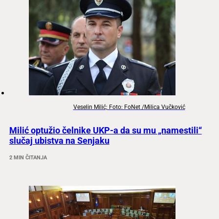
Veselin Milić; Foto: FoNet /Milica Vučković
Milić optužio čelnike UKP-a da su mu „namestili“
slučaj ubistva na Senjaku
2 MIN ČITANJA