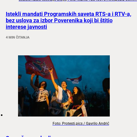
Istekli mandati Programskih saveta RTS-a i RTV-a,
bez uslova za izbor Poverenika koji bi štitio
interese javnosti
4 MIN ČITANJA
Foto: Protesti.pics / Gavrilo Andrić