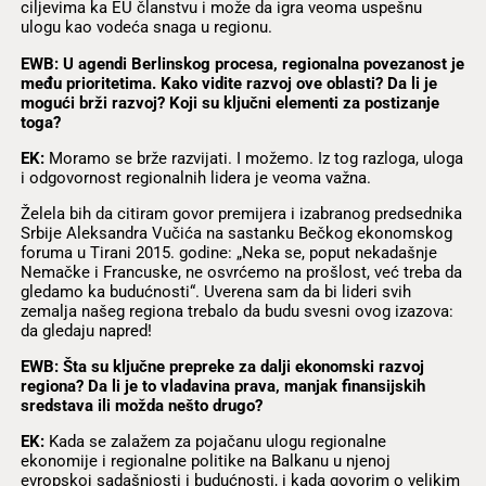
ciljevima ka EU članstvu i može da igra veoma uspešnu
ulogu kao vodeća snaga u regionu.
EWB: U agendi Berlinskog procesa, regionalna povezanost je
među prioritetima. Kako vidite razvoj ove oblasti? Da li je
mogući brži razvoj? Koji su ključni elementi za postizanje
toga?
EK:
Moramo se brže razvijati. I možemo. Iz tog razloga, uloga
i odgovornost regionalnih lidera je veoma važna.
Želela bih da citiram govor premijera i izabranog predsednika
Srbije Aleksandra Vučića na sastanku Bečkog ekonomskog
foruma u Tirani 2015. godine: „Neka se, poput nekadašnje
Nemačke i Francuske, ne osvrćemo na prošlost, već treba da
gledamo ka budućnosti“. Uverena sam da bi lideri svih
zemalja našeg regiona trebalo da budu svesni ovog izazova:
da gledaju napred!
EWB: Šta su ključne prepreke za dalji ekonomski razvoj
regiona? Da li je to vladavina prava, manjak finansijskih
sredstava ili možda nešto drugo?
EK:
Kada se zalažem za pojačanu ulogu regionalne
ekonomije i regionalne politike na Balkanu u njenoj
evropskoj sadašnjosti i budućnosti, i kada govorim o velikim