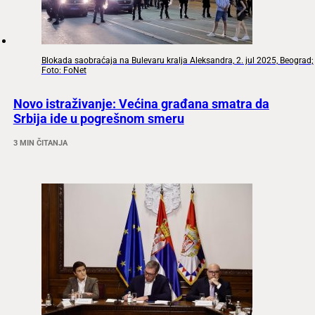
Blokada saobraćaja na Bulevaru kralja Aleksandra, 2. jul 2025, Beograd;
Foto: FoNet
Novo istraživanje: Većina građana smatra da
Srbija ide u pogrešnom smeru
3 MIN ČITANJA