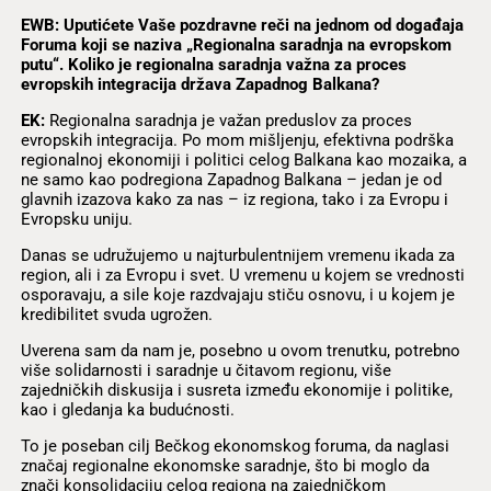
EWB: Uputićete Vaše pozdravne reči na jednom od događaja
Foruma koji se naziva „Regionalna saradnja na evropskom
putu“. Koliko je regionalna saradnja važna za proces
evropskih integracija država Zapadnog Balkana?
EK:
Regionalna saradnja je važan preduslov za proces
evropskih integracija. Po mom mišljenju, efektivna podrška
regionalnoj ekonomiji i politici celog Balkana kao mozaika, a
ne samo kao podregiona Zapadnog Balkana – jedan je od
glavnih izazova kako za nas – iz regiona, tako i za Evropu i
Evropsku uniju.
Danas se udružujemo u najturbulentnijem vremenu ikada za
region, ali i za Evropu i svet. U vremenu u kojem se vrednosti
osporavaju, a sile koje razdvajaju stiču osnovu, i u kojem je
kredibilitet svuda ugrožen.
Uverena sam da nam je, posebno u ovom trenutku, potrebno
više solidarnosti i saradnje u čitavom regionu, više
zajedničkih diskusija i susreta između ekonomije i politike,
kao i gledanja ka budućnosti.
To je poseban cilj Bečkog ekonomskog foruma, da naglasi
značaj regionalne ekonomske saradnje, što bi moglo da
znači konsolidaciju celog regiona na zajedničkom