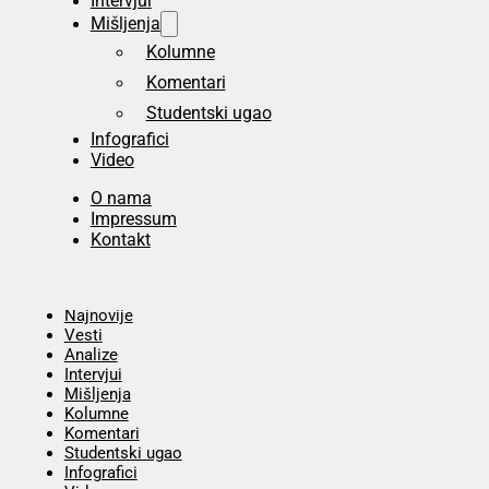
Intervjui
Mišljenja
Kolumne
Komentari
Studentski ugao
Infografici
Video
O nama
Impressum
Kontakt
Početna
Najnovije
Vesti
Analize
Intervjui
Mišljenja
Kolumne
Komentari
Studentski ugao
Infografici