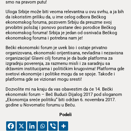
smo na pravom putu!
Uloga Srbije može biti veoma relevantna u ovu svrhu, a ja bih
da iskoristim priliku da, u ime celog odbora Bečkog
ekonomskog foruma, pozovem Srbiju da preuzme svoj
prvobitni položaj i ponovo postane deo porodice Bečkog
ekonomskog foruma! Srbija je jedan od osnivača Bečkog
ekonomskog foruma i potrebna nam je!
Bečki ekonomski forum je uvek bio i ostaje privatno
organizovana, ekonomski orijentisana, nevladina i nezavisna
organizacija! Glavni cilj foruma je da bude platforma za
izgradnju poverenja, za razmenu misli i za saradnju sa
državnim institucijama i političkim krugovima! Platforma gde
svetovi ekonomije i politike mogu da se spoje. Takođe i
platforma gde se vizionari mogu sresti!
Dozvolite mi na kraju da vas obavestim da će 14. Bečki
ekonomski forum – Beč Budući Dijalog 2017 pod sloganom
„Ekonomija sreće politiku“ biti održan 6. novembra 2017.
godine u Novomatic forumu u Beču.
Podeli