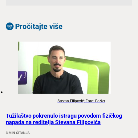
Pročitajte više
Stevan Filipović; Foto: FoNet
Tužilaštvo pokrenulo istragu povodom fizičkog
napada na reditelja Stevana Filipovića
3 MIN ČITANJA