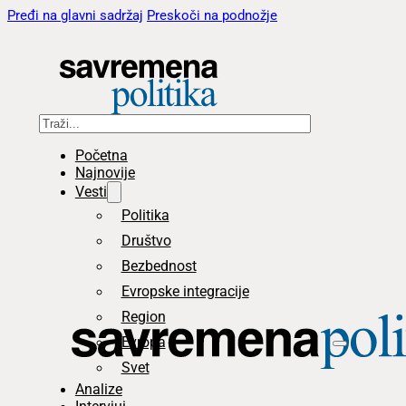
Pređi na glavni sadržaj
Preskoči na podnožje
Pretraga
Početna
Najnovije
Vesti
Politika
Društvo
Bezbednost
Evropske integracije
Region
Evropa
Svet
Analize