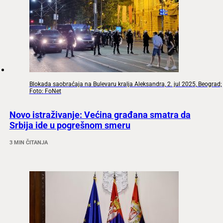
Blokada saobraćaja na Bulevaru kralja Aleksandra, 2. jul 2025, Beograd;
Foto: FoNet
Novo istraživanje: Većina građana smatra da
Srbija ide u pogrešnom smeru
3 MIN ČITANJA