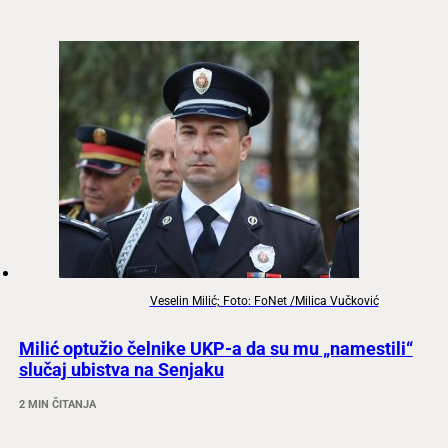
Veselin Milić; Foto: FoNet /Milica Vučković
Milić optužio čelnike UKP-a da su mu „namestili“
slučaj ubistva na Senjaku
2 MIN ČITANJA