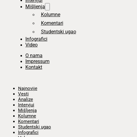
Intervjui
Mišljenja
Kolumne
Komentari
Studentski ugao
Infografici
Video
O nama
Impressum
Kontakt
Početna
Najnovije
Vesti
Analize
Intervjui
Mišljenja
Kolumne
Komentari
Studentski ugao
Infografici