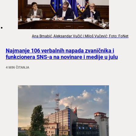
Ana Brnabić, Aleksandar Vučić i Miloš Vučević; Foto: FoNet
Najmanje 106 verbalnih napada zvaničnika i
funkcionera SNS-a na novinare i medije u julu
4 MIN ČITANJA