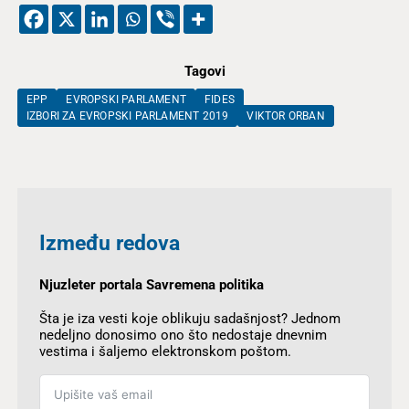
Tagovi
EPP
EVROPSKI PARLAMENT
FIDES
IZBORI ZA EVROPSKI PARLAMENT 2019
VIKTOR ORBAN
Između redova
Njuzleter portala Savremena politika
Šta je iza vesti koje oblikuju sadašnjost? Jednom
nedeljno donosimo ono što nedostaje dnevnim
vestima i šaljemo elektronskom poštom.