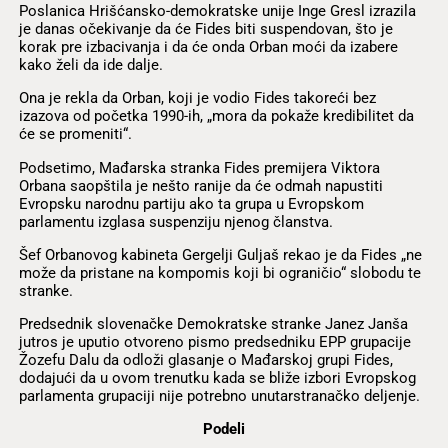
Poslanica Hrišćansko-demokratske unije Inge Gresl izrazila
je danas očekivanje da će Fides biti suspendovan, što je
korak pre izbacivanja i da će onda Orban moći da izabere
kako želi da ide dalje.
Ona je rekla da Orban, koji je vodio Fides takoreći bez
izazova od početka 1990-ih, „mora da pokaže kredibilitet da
će se promeniti“.
Podsetimo, Mađarska stranka Fides premijera Viktora
Orbana saopštila je nešto ranije da će odmah napustiti
Evropsku narodnu partiju ako ta grupa u Evropskom
parlamentu izglasa suspenziju njenog članstva.
Šef Orbanovog kabineta Gergelji Guljaš rekao je da Fides „ne
može da pristane na kompomis koji bi ograničio“ slobodu te
stranke.
Predsednik slovenačke Demokratske stranke Janez Janša
jutros je uputio otvoreno pismo predsedniku EPP grupacije
Žozefu Dalu da odloži glasanje o Mađarskoj grupi Fides,
dodajući da u ovom trenutku kada se bliže izbori Evropskog
parlamenta grupaciji nije potrebno unutarstranačko deljenje.
Podeli