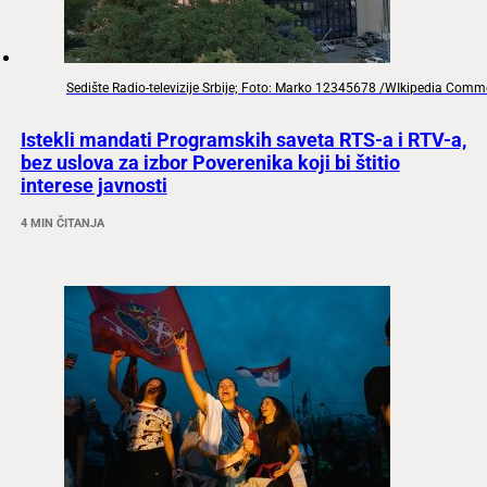
Sedište Radio-televizije Srbije; Foto: Marko 12345678 /WIkipedia Com
Istekli mandati Programskih saveta RTS-a i RTV-a,
bez uslova za izbor Poverenika koji bi štitio
interese javnosti
4 MIN ČITANJA