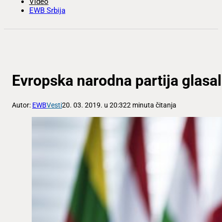
Video
EWB Srbija
Evropska narodna partija glasa
Autor:
EWB
Vesti
20. 03. 2019. u 20:32
2 minuta čitanja