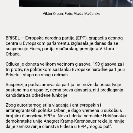
Viktor Orban; Foto: Vlada Mađarske
BRISEL – Evropska narodna partija (EPP), grupacija desnog
centra u Evropskom parlamentu, izglasala je danas da se
suspenduje Fides, partija mađarskog premijera Viktora
Orbana.
Odluka je doneta velikom većinom glasova, 190 glasova za i
tri protiv, na političkom sastanku Evropske narodne partije u
Briselu i stupa na snagu odmah.
Suspenzija podrazumeva da partija ne može da prisustvuje
sastancima grupacije, nema prava glasanja, niti predlaganja
kandidata za određene funkcije.
Zbog autoritarnog stila vladanja i antievropskih i
antimigrantskih politika Orban je dugo vremena u sukobu s
brojnim članovima EPP-a. Nova liderka nemačke Hrišćansko-
demokratske unije Anegret Kramp-Karenbauer rekla je ranije
da je zamrzavanje članstva Fidesa u EPP „moguć put“.