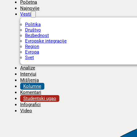
Početna
Najnovije
Vesti
Politika
Društvo
Bezbednost
Evropske integracije
Region
Evropa
Svet
Analize
Intervjui
Mišljenja
Kolumne
Komentari
Studentski ugao
Infografici
Video