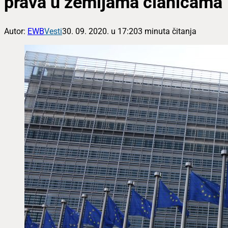
prava u zemljama članicama
Autor:
EWB
Vesti
30. 09. 2020. u 17:20
3 minuta čitanja