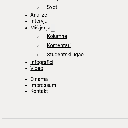
Svet
Analize
Intervjui
Mišljenja
Kolumne
Komentari
Studentski ugao
Infografici
Video
O nama
Impressum
Kontakt