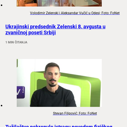
Volodimir Zelenski i Aleksandar Vučić u Odesi; Foto: FoNet
Ukrajinski predsednik Zelenski 8. avgusta u
zvaničnoj poseti Srbiji
1 MIN ČITANJA
Stevan Filipović; Foto: FoNet
Tužilaštvo pokrenulo istragu povodom fizičkog