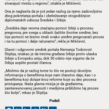
stvarajući mrežu u regionu“, istakla je Miščević.
Ona je naglasila da je još jedan razlog za njeno zadovoljstvo
zbog pokretanja portala i obeležavanje stogodišnjice
diplomatskih odnosa Švedske i Srbije.
„Švedska daje veoma značajnu pomoć Srbiji u procesu
pregovora, pre svega u oblasti žaštite životne sredine, bez
čije pomoći ne bismo imali ovako uređen pregovarači proces
i na tu pomoć i dalje računamo“, rekla je Miščević.
Glavni i odgovorni urednik portala Nemanja Todorović
Štiplija, istakao je da trećina građana Srbije protiv ulaska
Srbije u Evropsku uniju, dok 50 odsto nije sigurno da će
Srbija uopšte postati članica.
„Mislimo da je razlog tome to što ne postoji dovoljno
informacija o benefitima koje nam članstvo daje, kao i o
benefitima koji dolaze kroz reforme koje su deo procesa
pristupanja. Naša glavna misija je da građanima,
zainteresnovanoj javnosti i medijima približimo taj proces
što bolje“, rekao je Štiplija.
Podeli