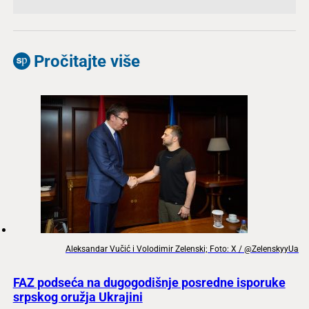
Pročitajte više
Aleksandar Vučić i Volodimir Zelenski; Foto: X / @ZelenskyyUa
FAZ podseća na dugogodišnje posredne isporuke
srpskog oružja Ukrajini