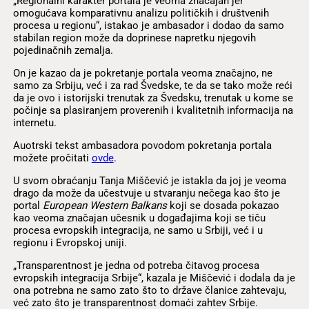
„Regionalni karakter portala je veoma značajan jer
omogućava komparativnu analizu političkih i društvenih
procesa u regionu“, istakao je ambasador i dodao da samo
stabilan region može da doprinese napretku njegovih
pojedinačnih zemalja.
On je kazao da je pokretanje portala veoma značajno, ne
samo za Srbiju, već i za rad Švedske, te da se tako može reći
da je ovo i istorijski trenutak za Švedsku, trenutak u kome se
počinje sa plasiranjem proverenih i kvalitetnih informacija na
internetu.
Auotrski tekst ambasadora povodom pokretanja portala
možete pročitati
ovde
.
U svom obraćanju Tanja Miščević je istakla da joj je veoma
drago da može da učestvuje u stvaranju nečega kao što je
portal
European Western Balkans
koji se dosada pokazao
kao veoma značajan učesnik u događajima koji se tiču
procesa evropskih integracija, ne samo u Srbiji, već i u
regionu i Evropskoj uniji.
„Transparentnost je jedna od potreba čitavog procesa
evropskih integracija Srbije“, kazala je Miščević i dodala da je
ona potrebna ne samo zato što to države članice zahtevaju,
već zato što je transparentnost domaći zahtev Srbije.