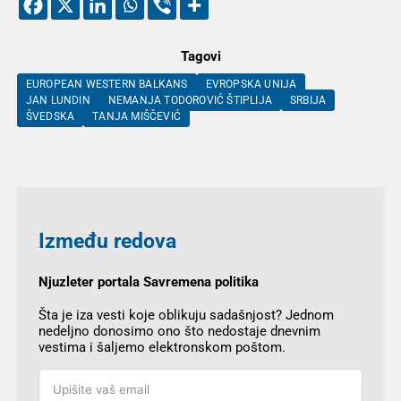
Tagovi
EUROPEAN WESTERN BALKANS
EVROPSKA UNIJA
JAN LUNDIN
NEMANJA TODOROVIĆ ŠTIPLIJA
SRBIJA
ŠVEDSKA
TANJA MIŠČEVIĆ
Između redova
Njuzleter portala Savremena politika
Šta je iza vesti koje oblikuju sadašnjost? Jednom
nedeljno donosimo ono što nedostaje dnevnim
vestima i šaljemo elektronskom poštom.