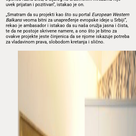
uvek prijatan i pozitivan“, istakao je on.
„Smatram da su projekti kao što su portal
European Western
Balkans
veoma bitni za unapređenje evropske ideje u Srbiji“,
rekao je ambasador i istakao da su naša oružja jasna i čista,
te da ne postoje skrivene namere, a ono što je bitno za
ovakve projekte jeste činjenica da se njome iskazuje potreba
za vladavinom prava, slobodom kretanja i slično.