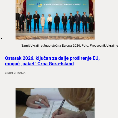
Samit Ukrajina-Jugoistočna Evropa 2026; Foto: Predsednik Ukrajine
Ostatak 2026. ključan za dalje proširenje EU,
moguć „paket“ Crna Gora-Island
3 MIN ČITANJA