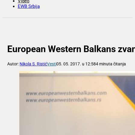
Video
EWB Srbija
European Western Balkans zvani
Autor:
Nikola S. Ristić
Vesti
05. 05. 2017. u 12:58
4 minuta čitanja