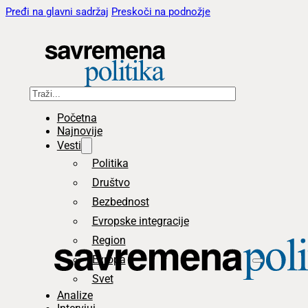
Pređi na glavni sadržaj
Preskoči na podnožje
Pretraga
Početna
Najnovije
Vesti
Politika
Društvo
Bezbednost
Evropske integracije
Region
Evropa
Svet
Analize