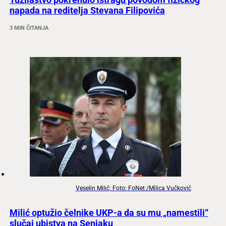
napada na reditelja Stevana Filipovića
3 MIN ČITANJA
Veselin Milić; Foto: FoNet /Milica Vučković
Milić optužio čelnike UKP-a da su mu „namestili“
slučaj ubistva na Senjaku