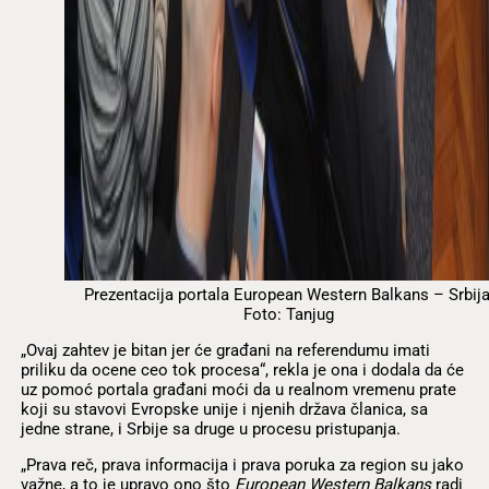
Prezentacija portala European Western Balkans – Srbija
Foto: Tanjug
„Ovaj zahtev je bitan jer će građani na referendumu imati
priliku da ocene ceo tok procesa“, rekla je ona i dodala da će
uz pomoć portala građani moći da u realnom vremenu prate
koji su stavovi Evropske unije i njenih država članica, sa
jedne strane, i Srbije sa druge u procesu pristupanja.
„Prava reč, prava informacija i prava poruka za region su jako
važne, a to je upravo ono što
European Western Balkans
radi