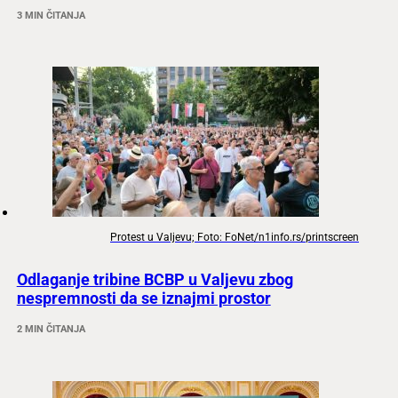
3 MIN ČITANJA
Protest u Valjevu; Foto: FoNet/n1info.rs/printscreen
Odlaganje tribine BCBP u Valjevu zbog
nespremnosti da se iznajmi prostor
2 MIN ČITANJA