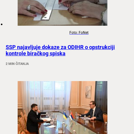
Foto: FoNet
SSP najavljuje dokaze za ODIHR o opstrukciji
kontrole biračkog spiska
2 MIN ČITANJA