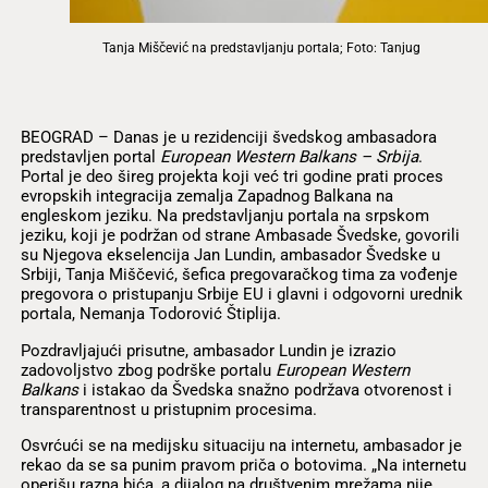
Tanja Miščević na predstavljanju portala; Foto: Tanjug
BEOGRAD – Danas je u rezidenciji švedskog ambasadora
predstavljen portal
European Western Balkans
–
Srbija
.
Portal je deo šireg projekta koji već tri godine prati proces
evropskih integracija zemalja Zapadnog Balkana na
engleskom jeziku. Na predstavljanju portala na srpskom
jeziku, koji je podržan od strane Ambasade Švedske, govorili
su Njegova ekselencija Jan Lundin, ambasador Švedske u
Srbiji, Tanja Miščević,
šefica pregovaračkog tima za vođenje
pregovora o pristupanju Srbije EU i glavni i odgovorni urednik
portala, Nemanja Todorović Štiplija.
Pozdravljajući prisutne, ambasador Lundin je izrazio
zadovoljstvo zbog podrške portalu
European Western
Balkans
i istakao da Švedska snažno podržava otvorenost i
transparentnost u pristupnim procesima.
Osvrćući se na medijsku situaciju na internetu, ambasador je
rekao da se sa punim pravom priča o botovima. „Na internetu
operišu razna bića, a dijalog na društvenim mrežama nije