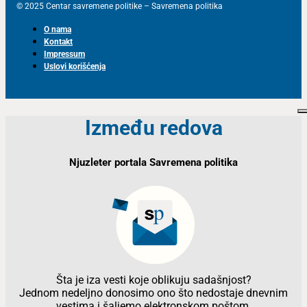
© 2025 Centar savremene politike – Savremena politika
O nama
Kontakt
Impressum
Uslovi korišćenja
Između redova
Njuzleter portala Savremena politika
Šta je iza vesti koje oblikuju sadašnjost?
Jednom nedeljno donosimo ono što nedostaje dnevnim
vestima i šaljemo elektronskom poštom.