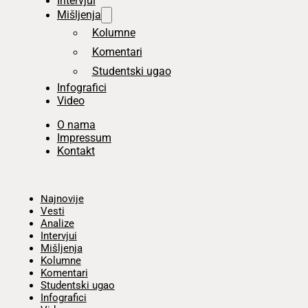
Intervjui
Mišljenja
Kolumne
Komentari
Studentski ugao
Infografici
Video
O nama
Impressum
Kontakt
Početna
Najnovije
Vesti
Analize
Intervjui
Mišljenja
Kolumne
Komentari
Studentski ugao
Infografici