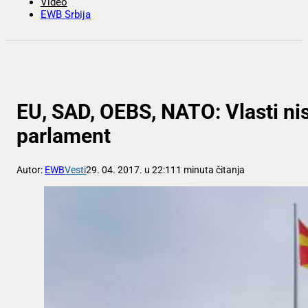
Video
EWB Srbija
EU, SAD, OEBS, NATO: Vlasti ni
parlament
Autor:
EWB
Vesti
29. 04. 2017. u 22:11
1 minuta čitanja