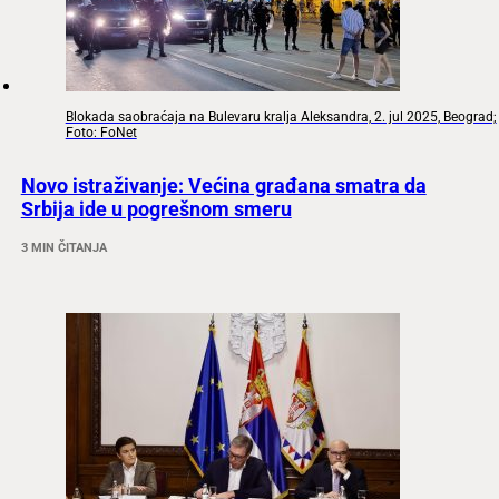
Blokada saobraćaja na Bulevaru kralja Aleksandra, 2. jul 2025, Beograd;
Foto: FoNet
Novo istraživanje: Većina građana smatra da
Srbija ide u pogrešnom smeru
3 MIN ČITANJA