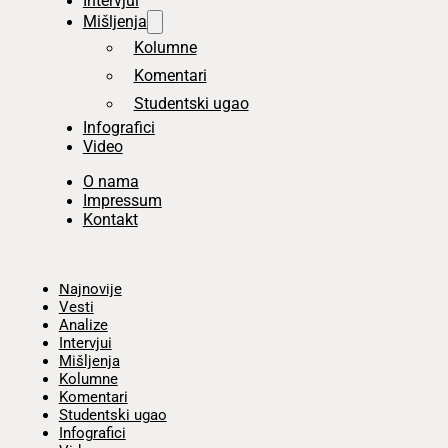
Intervjui
Mišljenja
Kolumne
Komentari
Studentski ugao
Infografici
Video
O nama
Impressum
Kontakt
Početna
Najnovije
Vesti
Analize
Intervjui
Mišljenja
Kolumne
Komentari
Studentski ugao
Infografici