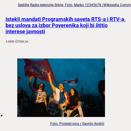
Sedište Radio-televizije Srbije; Foto: Marko 12345678 /WIkipedia Com
Istekli mandati Programskih saveta RTS-a i RTV-a,
bez uslova za izbor Poverenika koji bi štitio
interese javnosti
4 MIN ČITANJA
Foto: Protesti.pics / Gavrilo Andrić