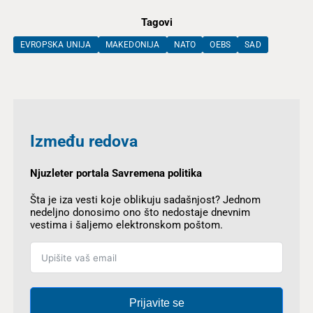
Tagovi
EVROPSKA UNIJA
MAKEDONIJA
NATO
OEBS
SAD
Između redova
Njuzleter portala Savremena politika
Šta je iza vesti koje oblikuju sadašnjost? Jednom
nedeljno donosimo ono što nedostaje dnevnim
vestima i šaljemo elektronskom poštom.
Prijavite se