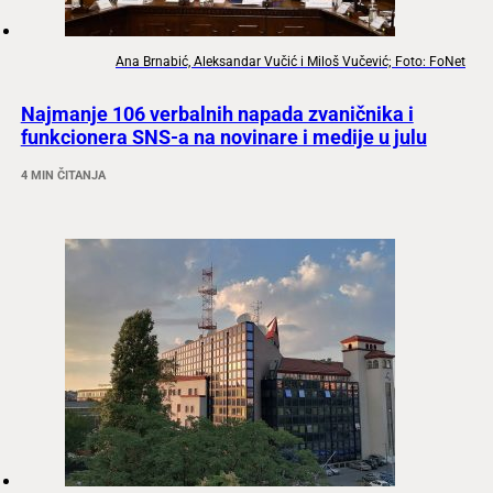
Ana Brnabić, Aleksandar Vučić i Miloš Vučević; Foto: FoNet
Najmanje 106 verbalnih napada zvaničnika i
funkcionera SNS-a na novinare i medije u julu
4 MIN ČITANJA