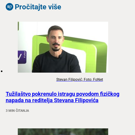
Pročitajte više
Stevan Filipović; Foto: FoNet
Tužilaštvo pokrenulo istragu povodom fizičkog
napada na reditelja Stevana Filipovića
3 MIN ČITANJA