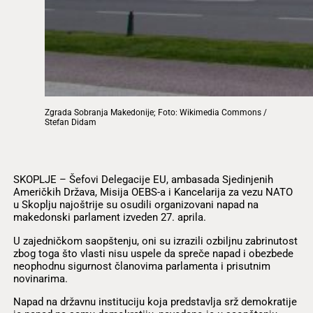
Zgrada Sobranja Makedonije; Foto: Wikimedia Commons /
Stefan Didam
SKOPLJE – Šefovi Delegacije EU, ambasada Sjedinjenih
Američkih Država, Misija OEBS-a i Kancelarija za vezu NATO
u Skoplju najoštrije su osudili organizovani napad na
makedonski parlament izveden 27. aprila.
U zajedničkom saopštenju, oni su izrazili ozbiljnu zabrinutost
zbog toga što vlasti nisu uspele da spreče napad i obezbede
neophodnu sigurnost članovima parlamenta i prisutnim
novinarima.
Napad na državnu instituciju koja predstavlja srž demokratije