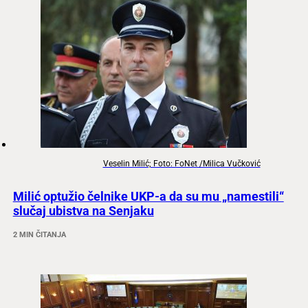
Veselin Milić; Foto: FoNet /Milica Vučković
Milić optužio čelnike UKP-a da su mu „namestili“
slučaj ubistva na Senjaku
2 MIN ČITANJA