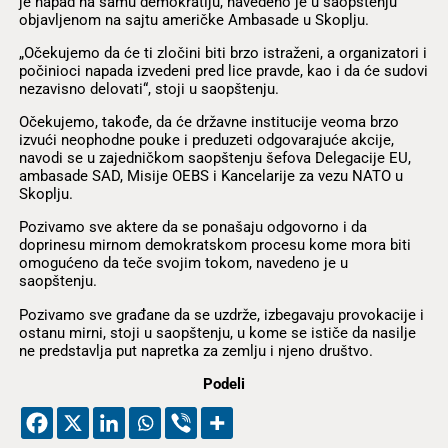
je napad na samu demokratiju, navedeno je u saopštenju
objavljenom na sajtu američke Ambasade u Skoplju.
„Očekujemo da će ti zločini biti brzo istraženi, a organizatori i
počinioci napada izvedeni pred lice pravde, kao i da će sudovi
nezavisno delovati“, stoji u saopštenju.
Očekujemo, takođe, da će državne institucije veoma brzo
izvući neophodne pouke i preduzeti odgovarajuće akcije,
navodi se u zajedničkom saopštenju šefova Delegacije EU,
ambasade SAD, Misije OEBS i Kancelarije za vezu NATO u
Skoplju.
Pozivamo sve aktere da se ponašaju odgovorno i da
doprinesu mirnom demokratskom procesu kome mora biti
omogućeno da teče svojim tokom, navedeno je u
saopštenju.
Pozivamo sve građane da se uzdrže, izbegavaju provokacije i
ostanu mirni, stoji u saopštenju, u kome se ističe da nasilje
ne predstavlja put napretka za zemlju i njeno društvo.
Podeli