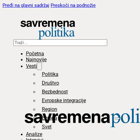
Pređi na glavni sadržaj
Preskoči na podnožje
Pretraga
Početna
Najnovije
Vesti
Politika
Društvo
Bezbednost
Evropske integracije
Region
Evropa
Svet
Analize