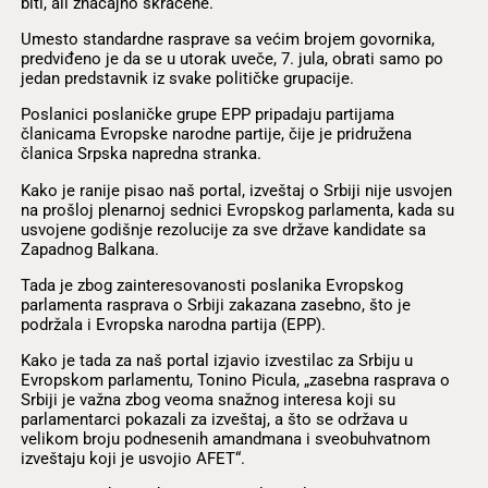
biti, ali značajno skraćene.
Umesto standardne rasprave sa većim brojem govornika,
predviđeno je da se u utorak uveče, 7. jula, obrati samo po
jedan predstavnik iz svake političke grupacije.
Poslanici poslaničke grupe EPP pripadaju partijama
članicama Evropske narodne partije, čije je pridružena
članica Srpska napredna stranka.
Kako je ranije pisao naš portal, izveštaj o Srbiji nije usvojen
na prošloj plenarnoj sednici Evropskog parlamenta, kada su
usvojene godišnje rezolucije za sve države kandidate sa
Zapadnog Balkana.
Tada je zbog zainteresovanosti poslanika Evropskog
parlamenta rasprava o Srbiji zakazana zasebno, što je
podržala i Evropska narodna partija (EPP).
Kako je tada za naš portal izjavio izvestilac za Srbiju u
Evropskom parlamentu, Tonino Picula, „zasebna rasprava o
Srbiji je važna zbog veoma snažnog interesa koji su
parlamentarci pokazali za izveštaj, a što se održava u
velikom broju podnesenih amandmana i sveobuhvatnom
izveštaju koji je usvojio AFET“.