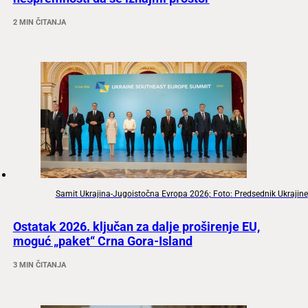
2 MIN ČITANJA
Samit Ukrajina-Jugoistočna Evropa 2026; Foto: Predsednik Ukrajine
Ostatak 2026. ključan za dalje proširenje EU,
moguć „paket“ Crna Gora-Island
3 MIN ČITANJA