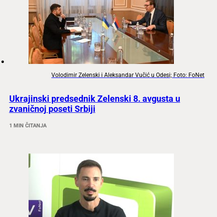
Volodimir Zelenski i Aleksandar Vučić u Odesi; Foto: FoNet
Ukrajinski predsednik Zelenski 8. avgusta u
zvaničnoj poseti Srbiji
1 MIN ČITANJA