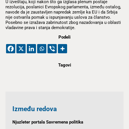
U izveštaju, koji nakon što ga izglasa plenum postaje
rezolucija, poslanici Evropskog parlamenta, između ostalog,
navode da je zaustavljen napredak zemlje ka EU i da Srbija
nije ostvarila pomak u ispunjavanju uslova za članstvo.
Posebno se izražava zabrinutost zbog nazadovanja u oblasti
vladavine prava i stanja demokratije.
Podeli
Tagovi
Između redova
Njuzleter portala Savremena politika