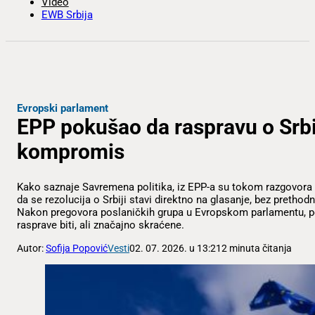
Video
EWB Srbija
Evropski parlament
EPP pokušao da raspravu o Srbi
kompromis
Kako saznaje Savremena politika, iz EPP-a su tokom razgovora
da se rezolucija o Srbiji stavi direktno na glasanje, bez prethod
Nakon pregovora poslaničkih grupa u Evropskom parlamentu, 
rasprave biti, ali značajno skraćene.
Autor:
Sofija Popović
Vesti
02. 07. 2026. u 13:21
2 minuta čitanja