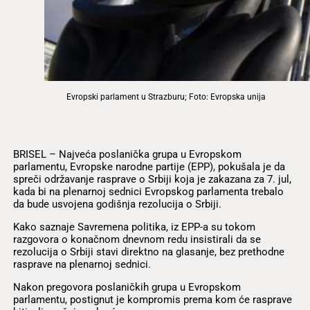
Evropski parlament u Strazburu; Foto: Evropska unija
BRISEL – Najveća poslanička grupa u Evropskom
parlamentu, Evropske narodne partije (EPP), pokušala je da
spreči održavanje rasprave o Srbiji koja je zakazana za 7. jul,
kada bi na plenarnoj sednici Evropskog parlamenta trebalo
da bude usvojena godišnja rezolucija o Srbiji.
Kako saznaje Savremena politika, iz EPP-a su tokom
razgovora o konačnom dnevnom redu insistirali da se
rezolucija o Srbiji stavi direktno na glasanje, bez prethodne
rasprave na plenarnoj sednici.
Nakon pregovora poslaničkih grupa u Evropskom
parlamentu, postignut je kompromis prema kom će rasprave