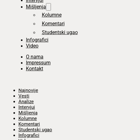
Intervjui
Mišljenja
Kolumne
Komentari
Studentski ugao
Infografici
Video
O nama
Impressum
Kontakt
Početna
Najnovije
Vesti
Analize
Intervjui
Mišljenja
Kolumne
Komentari
Studentski ugao
Infografici