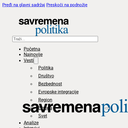
Pređi na glavni sadržaj
Preskoči na podnožje
Pretraga
Početna
Najnovije
Vesti
Politika
Društvo
Bezbednost
Evropske integracije
Region
Evropa
Svet
Analize