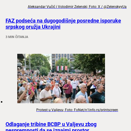
Aleksandar Vučić i Volodimir Zelenski; Foto: X / @ZelenskyyUa
FAZ podseća na dugogodišnje posredne isporuke
srpskog oružja Ukrajini
3 MIN ČITANJA
Protest u Valjevu; Foto: FoNet/n1info.rs/printscreen
Odlaganje tribine BCBP u Valjevu zbog
nespremnosti da se iznajmi prostor