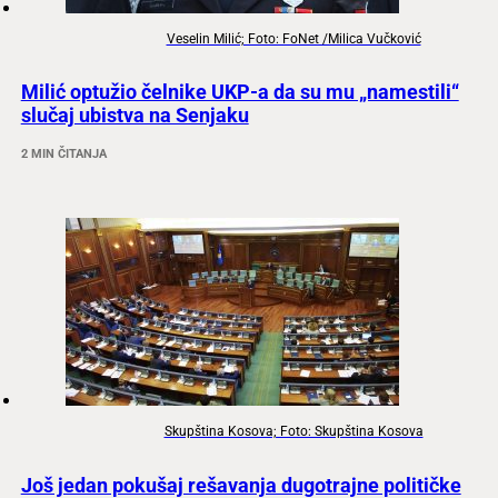
Veselin Milić; Foto: FoNet /Milica Vučković
Milić optužio čelnike UKP-a da su mu „namestili“
slučaj ubistva na Senjaku
2 MIN ČITANJA
Skupština Kosova; Foto: Skupština Kosova
Još jedan pokušaj rešavanja dugotrajne političke