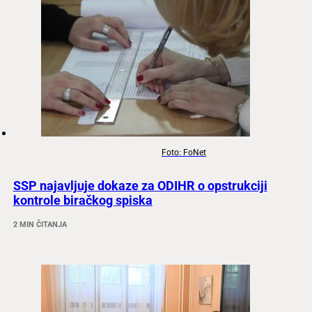
Foto: FoNet
SSP najavljuje dokaze za ODIHR o opstrukciji
kontrole biračkog spiska
2 MIN ČITANJA