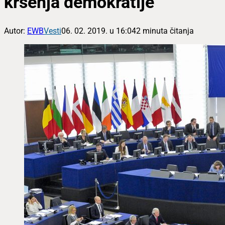
kršenja demokratije
Autor:
EWB
Vesti
06. 02. 2019. u 16:04
2 minuta čitanja