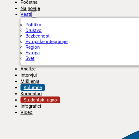
Početna
Najnovije
Vesti
Politika
Društvo
Bezbednost
Evropske integracije
Region
Evropa
Svet
Analize
Intervjui
Mišljenja
Kolumne
Komentari
Studentski ugao
Infografici
Video