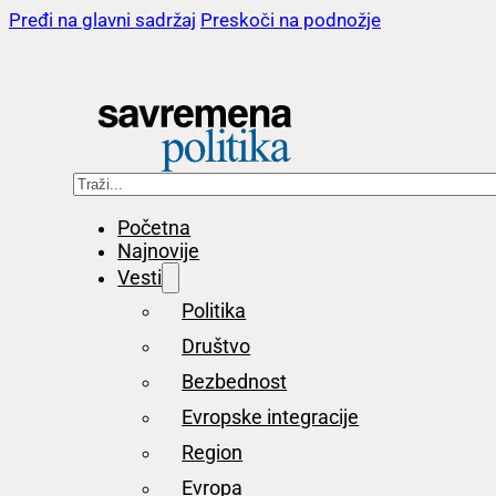
Pređi na glavni sadržaj
Preskoči na podnožje
Pretraga
Početna
Najnovije
Vesti
Politika
Društvo
Bezbednost
Evropske integracije
Region
Evropa