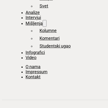
Svet
Analize
Intervjui
Mišljenja
Kolumne
Komentari
Studentski ugao
Infografici
Video
O nama
Impressum
Kontakt