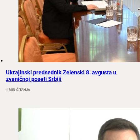
Ukrajinski predsednik Zelenski 8. avgusta u
zvaničnoj poseti Srbiji
1 MIN ČITANJA