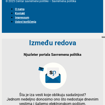
© 2025 Centar savremene politike – Savremena politika
O nama
Kontakt
Impressum
Uslovi korišćenja
Između redova
Njuzleter portala Savremena politika
Šta je iza vesti koje oblikuju sadašnjost?
Jednom nedeljno donosimo ono što nedostaje dnevnim
vestima i šaljemo elektronskom poštom.