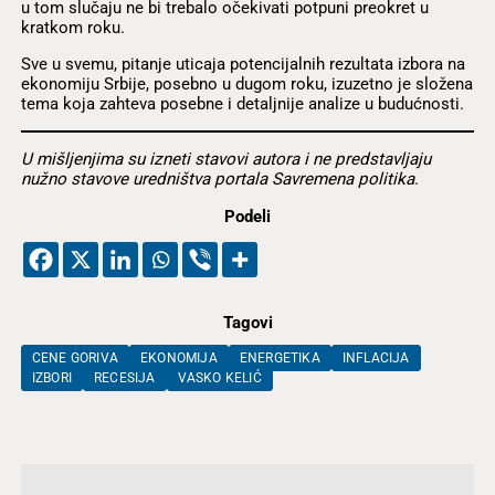
u tom slučaju ne bi trebalo očekivati potpuni preokret u
kratkom roku.
Sve u svemu, pitanje uticaja potencijalnih rezultata izbora na
ekonomiju Srbije, posebno u dugom roku, izuzetno je složena
tema koja zahteva posebne i detaljnije analize u budućnosti.
U mišljenjima su izneti stavovi autora i ne predstavljaju
nužno stavove uredništva portala Savremena politika
.
Podeli
Tagovi
CENE GORIVA
EKONOMIJA
ENERGETIKA
INFLACIJA
IZBORI
RECESIJA
VASKO KELIĆ