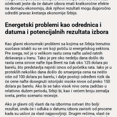
očekivati jeste da će datum izbora imati kratkoročne efekte
na domaću ekonomiju, dok njihovi rezultati mogu dugoročno
odrediti pravac kretanja ekonomije Srbije.
Energetski problemi kao odrednica i
datuma i potencijalnih rezultata izbora
Kao glavni ekonomski problemi sa kojima se Srbija trenutno
suočava istakli su se oni koji potiču iz energetskog sektora.
Pre svega, reč je o velikom rastu cena nafte usled ratnih
dešavanja u Iranu. Tako je pre oko nedelju dana došlo do
rasta cena sirove nafte tipa Brent na čak oko 125 dolara po
barelu, što predstavlja najviši iznos od početka rata. Iako je u
proteklih nekoliko dana došlo do smanjenja cena na nešto
više od 100 dolara po barelu, i dalje postoji određeni rizik da
će cene nafte dosegnuti istorijski visoke nivoe od preko 150
dolara po barelu. Ako bi se tako visok nivo cena zadržao u
relativno dužem periodu, Srbiji bi, kao i većem broju zemalja
sveta, pretio scenario recesije.
Ako je glavni cilj vlasti da na izborima ostvari što bolji
rezultat, onda će i odluka o datumu izbora zavisiti od procene
kada su uslovi za vlast najpovoljniji. Drugim rečima, vlast će