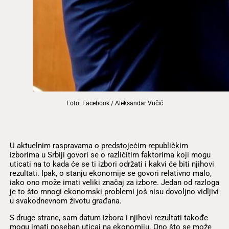
Foto: Facebook / Aleksandar Vučić
U aktuelnim raspravama o predstojećim republičkim
izborima u Srbiji govori se o različitim faktorima koji mogu
uticati na to kada će se ti izbori održati i kakvi će biti njihovi
rezultati. Ipak, o stanju ekonomije se govori relativno malo,
iako ono može imati veliki značaj za izbore. Jedan od razloga
je to što mnogi ekonomski problemi još nisu dovoljno vidljivi
u svakodnevnom životu građana.
S druge strane, sam datum izbora i njihovi rezultati takođe
mogu imati poseban uticaj na ekonomiju. Ono što se može