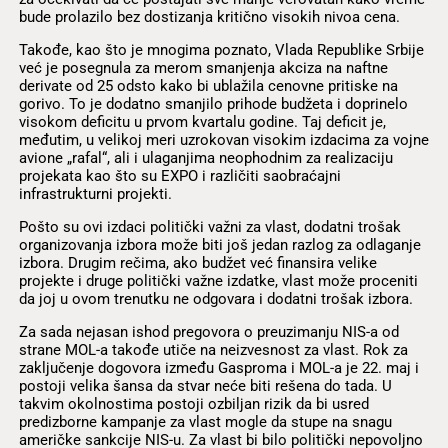
bude prolazilo bez dostizanja kritično visokih nivoa cena.
Takođe, kao što je mnogima poznato, Vlada Republike Srbije
već je posegnula za merom smanjenja akciza na naftne
derivate od 25 odsto kako bi ublažila cenovne pritiske na
gorivo. To je dodatno smanjilo prihode budžeta i doprinelo
visokom deficitu u prvom kvartalu godine. Taj deficit je,
međutim, u velikoj meri uzrokovan visokim izdacima za vojne
avione „rafal“, ali i ulaganjima neophodnim za realizaciju
projekata kao što su EXPO i različiti saobraćajni
infrastrukturni projekti.
Pošto su ovi izdaci politički važni za vlast, dodatni trošak
organizovanja izbora može biti još jedan razlog za odlaganje
izbora. Drugim rečima, ako budžet već finansira velike
projekte i druge politički važne izdatke, vlast može proceniti
da joj u ovom trenutku ne odgovara i dodatni trošak izbora.
Za sada nejasan ishod pregovora o preuzimanju NIS-a od
strane MOL-a takođe utiče na neizvesnost za vlast. Rok za
zaključenje dogovora između Gasproma i MOL-a je 22. maj i
postoji velika šansa da stvar neće biti rešena do tada. U
takvim okolnostima postoji ozbiljan rizik da bi usred
predizborne kampanje za vlast mogle da stupe na snagu
američke sankcije NIS-u. Za vlast bi bilo politički nepovoljno