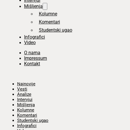
Intervjui
Mišljenja
Kolumne
Komentari
Studentski ugao
Infografici
Video
O nama
Impressum
Kontakt
Početna
Najnovije
Vesti
Analize
Intervjui
Mišljenja
Kolumne
Komentari
Studentski ugao
Infografici