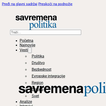
Pređi na glavni sadržaj
Preskoči na podnožje
Pretraga
Početna
Najnovije
Vesti
Politika
Društvo
Bezbednost
Evropske integracije
Region
Evropa
Svet
Analize