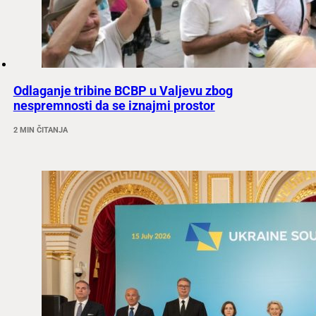
Odlaganje tribine BCBP u Valjevu zbog
nespremnosti da se iznajmi prostor
2 MIN ČITANJA