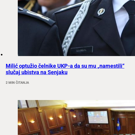
Milić optužio čelnike UKP-a da su mu „namestili“
slučaj ubistva na Senjaku
2 MIN ČITANJA