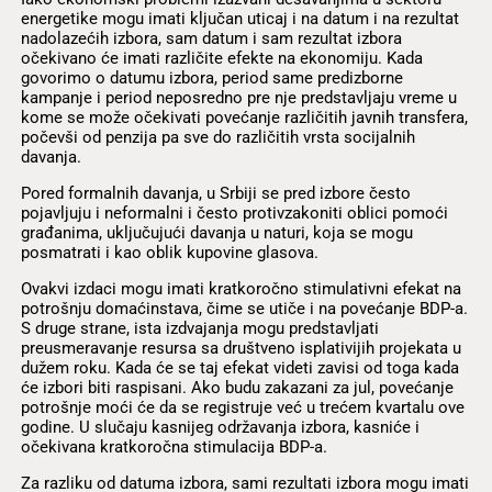
energetike mogu imati ključan uticaj i na datum i na rezultat
nadolazećih izbora, sam datum i sam rezultat izbora
očekivano će imati različite efekte na ekonomiju. Kada
govorimo o datumu izbora, period same predizborne
kampanje i period neposredno pre nje predstavljaju vreme u
kome se može očekivati povećanje različitih javnih transfera,
počevši od penzija pa sve do različitih vrsta socijalnih
davanja.
Pored formalnih davanja, u Srbiji se pred izbore često
pojavljuju i neformalni i često protivzakoniti oblici pomoći
građanima, uključujući davanja u naturi, koja se mogu
posmatrati i kao oblik kupovine glasova.
Ovakvi izdaci mogu imati kratkoročno stimulativni efekat na
potrošnju domaćinstava, čime se utiče i na povećanje BDP-a.
S druge strane, ista izdvajanja mogu predstavljati
preusmeravanje resursa sa društveno isplativijih projekata u
dužem roku. Kada će se taj efekat videti zavisi od toga kada
će izbori biti raspisani. Ako budu zakazani za jul, povećanje
potrošnje moći će da se registruje već u trećem kvartalu ove
godine. U slučaju kasnijeg održavanja izbora, kasniće i
očekivana kratkoročna stimulacija BDP-a.
Za razliku od datuma izbora, sami rezultati izbora mogu imati