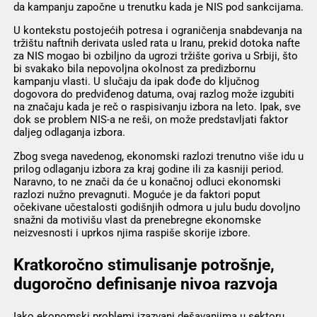
da kampanju započne u trenutku kada je NIS pod sankcijama.
U kontekstu postojećih potresa i ograničenja snabdevanja na
tržištu naftnih derivata usled rata u Iranu, prekid dotoka nafte
za NIS mogao bi ozbiljno da ugrozi tržište goriva u Srbiji, što
bi svakako bila nepovoljna okolnost za predizbornu
kampanju vlasti. U slučaju da ipak dođe do ključnog
dogovora do predviđenog datuma, ovaj razlog može izgubiti
na značaju kada je reč o raspisivanju izbora na leto. Ipak, sve
dok se problem NIS-a ne reši, on može predstavljati faktor
daljeg odlaganja izbora.
Zbog svega navedenog, ekonomski razlozi trenutno više idu u
prilog odlaganju izbora za kraj godine ili za kasniji period.
Naravno, to ne znači da će u konačnoj odluci ekonomski
razlozi nužno prevagnuti. Moguće je da faktori poput
očekivane učestalosti godišnjih odmora u julu budu dovoljno
snažni da motivišu vlast da prenebregne ekonomske
neizvesnosti i uprkos njima raspiše skorije izbore.
Kratkoročno stimulisanje potrošnje,
dugoročno definisanje nivoa razvoja
Iako ekonomski problemi izazvani dešavanjima u sektoru