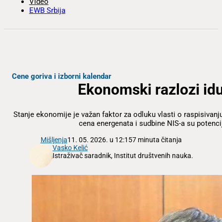
Video
EWB Srbija
Cene goriva i izborni kalendar
Ekonomski razlozi idu
Stanje ekonomije je važan faktor za odluku vlasti o raspisivanju
cena energenata i sudbine NIS-a su potencij
Mišljenja
11. 05. 2026. u 12:15
7 minuta čitanja
Vasko Kelić
Istraživač saradnik, Institut društvenih nauka.