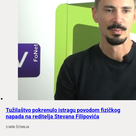
Tužilaštvo pokrenulo istragu povodom fizičkog
napada na reditelja Stevana Filipovića
3 MIN ČITANJA