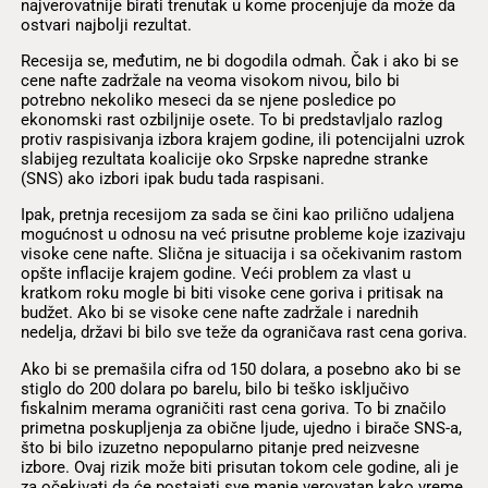
najverovatnije birati trenutak u kome procenjuje da može da
ostvari najbolji rezultat.
Recesija se, međutim, ne bi dogodila odmah. Čak i ako bi se
cene nafte zadržale na veoma visokom nivou, bilo bi
potrebno nekoliko meseci da se njene posledice po
ekonomski rast ozbiljnije osete. To bi predstavljalo razlog
protiv raspisivanja izbora krajem godine, ili potencijalni uzrok
slabijeg rezultata koalicije oko Srpske napredne stranke
(SNS) ako izbori ipak budu tada raspisani.
Ipak, pretnja recesijom za sada se čini kao prilično udaljena
mogućnost u odnosu na već prisutne probleme koje izazivaju
visoke cene nafte. Slična je situacija i sa očekivanim rastom
opšte inflacije krajem godine. Veći problem za vlast u
kratkom roku mogle bi biti visoke cene goriva i pritisak na
budžet. Ako bi se visoke cene nafte zadržale i narednih
nedelja, državi bi bilo sve teže da ograničava rast cena goriva.
Ako bi se premašila cifra od 150 dolara, a posebno ako bi se
stiglo do 200 dolara po barelu, bilo bi teško isključivo
fiskalnim merama ograničiti rast cena goriva. To bi značilo
primetna poskupljenja za obične ljude, ujedno i birače SNS-a,
što bi bilo izuzetno nepopularno pitanje pred neizvesne
izbore. Ovaj rizik može biti prisutan tokom cele godine, ali je
za očekivati da će postajati sve manje verovatan kako vreme