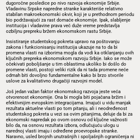
dugoročne posledice po nivo razvoja ekonomije Srbije.
Vladavinu Srpske napredne stranke karakteriše relativno
stabilan makroekonomski okvir, koji je u prethodnom periodu
bio podržavajući za rast domaće ekonomije. Ipak, slabljenje
institucija i vladavine prava već duže vreme predstavlja
ozbiljnu prepreku bržem ekonomskom rastu Srbije.
Insistiranje studentskog pokreta upravo na poštovanju
zakona i funkcionisanju institucija ukazuje na to da bi
promena vlasti na izborima mogla da vodi ka otklanjanju ovih
ključnih prepreka ekonomskom razvoju Srbije. Iako se može
očekivati poboljšanje u tim oblastima ukoliko bi došlo do
promene vlasti, postoji veliki rizik da ni tada promene neće
odmah biti dovoljno fundamentalne kako bi brzo stvorile
uslove za kvalitativno drugačiji razvojni model.
Još jedan važan faktor ekonomskog razvoja jeste veća
otvorenost ekonomije. Ona bi mogla biti pojačana bržim i
efektivnijim evropskim integracijama. Imajući u vidu manjak
rezultata aktuelne vlasti po tom pitanju, ali i neodređenost
studentskog pokreta u vezi sa ovim pitanjima, deluje da bi za
ekonomski napredak po ovom osnovu od ključne važnosti
bilo da, na osnovu rezultata izbora, odlučujuću ulogu u
narednoj vlasti imaju i određene proevropske stranke.
Naravno, usled brojnih unutrašnjih i spoljašnjih ograničenja ni