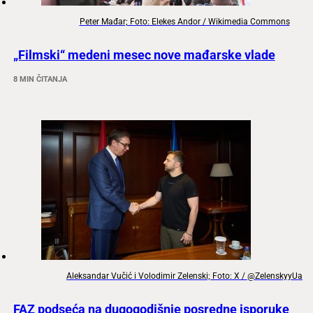
Peter Mađar; Foto: Elekes Andor / Wikimedia Commons
„Filmski“ medeni mesec nove mađarske vlade
8 MIN ČITANJA
Aleksandar Vučić i Volodimir Zelenski; Foto: X / @ZelenskyyUa
FAZ podseća na dugogodišnje posredne isporuke