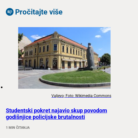
Pročitajte više
Valjevo; Foto: Wikimedia Commons
Studentski pokret najavio skup povodom
godišnjice policijske brutalnosti
1 MIN ČITANJA