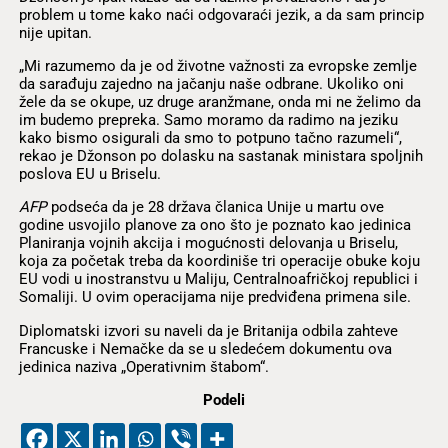
problem u tome kako naći odgovaraći jezik, a da sam princip
nije upitan.
„Mi razumemo da je od životne važnosti za evropske zemlje
da sarađuju zajedno na jačanju naše odbrane. Ukoliko oni
žele da se okupe, uz druge aranžmane, onda mi ne želimo da
im budemo prepreka. Samo moramo da radimo na jeziku
kako bismo osigurali da smo to potpuno tačno razumeli“,
rekao je Džonson po dolasku na sastanak ministara spoljnih
poslova EU u Briselu.
AFP
podseća da je 28 država članica Unije u martu ove
godine usvojilo planove za ono što je poznato kao jedinica
Planiranja vojnih akcija i mogućnosti delovanja u Briselu,
koja za početak treba da koordiniše tri operacije obuke koju
EU vodi u inostranstvu u Maliju, Centralnoafričkoj republici i
Somaliji. U ovim operacijama nije predviđena primena sile.
Diplomatski izvori su naveli da je Britanija odbila zahteve
Francuske i Nemačke da se u sledećem dokumentu ova
jedinica naziva „Operativnim štabom“.
Podeli