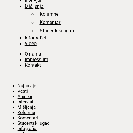
Intervjui
Mišljenja
Kolumne
Komentari
Studentski ugao
Infografici
Video
O nama
Impressum
Kontakt
Početna
Najnovije
Vesti
Analize
Intervjui
Mišljenja
Kolumne
Komentari
Studentski ugao
Infografici