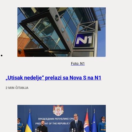
Foto: N1
„Utisak nedelje“ prelazi sa Nova S na N1
2 MIN ČITANJA