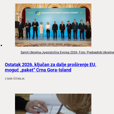
Samit Ukrajina-Jugoistočna Evropa 2026; Foto: Predsednik Ukrajine
Ostatak 2026. ključan za dalje proširenje EU,
moguć „paket“ Crna Gora-Island
3 MIN ČITANJA