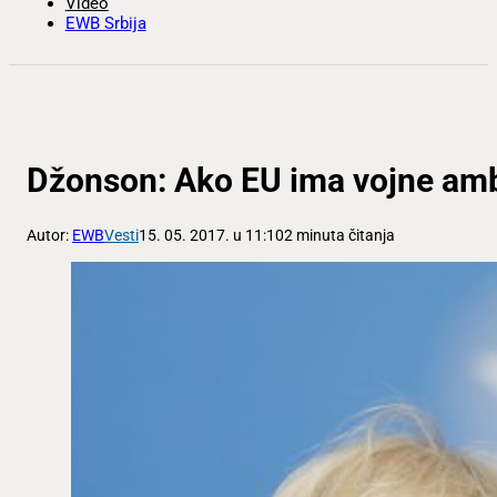
Video
EWB Srbija
Džonson: Ako EU ima vojne am
Autor:
EWB
Vesti
15. 05. 2017. u 11:10
2 minuta čitanja