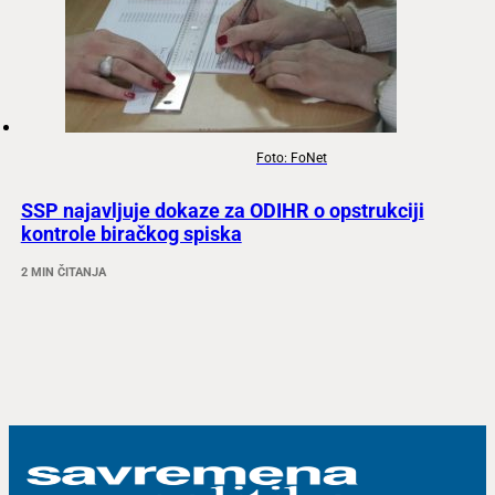
Foto: FoNet
SSP najavljuje dokaze za ODIHR o opstrukciji
kontrole biračkog spiska
2 MIN ČITANJA