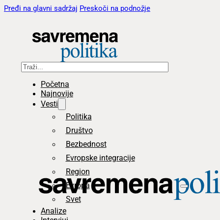
Pređi na glavni sadržaj
Preskoči na podnožje
Pretraga
Početna
Najnovije
Vesti
Politika
Društvo
Bezbednost
Evropske integracije
Region
Evropa
Svet
Analize