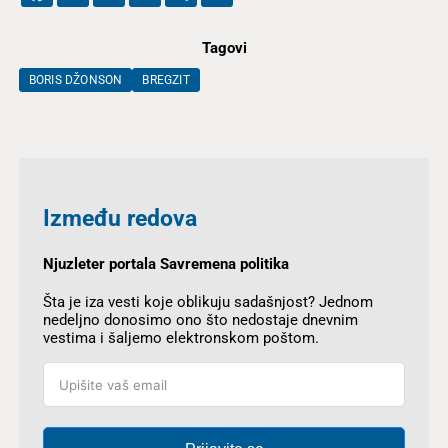
Tagovi
BORIS DŽONSON
BREGZIT
Između redova
Njuzleter portala Savremena politika
Šta je iza vesti koje oblikuju sadašnjost? Jednom
nedeljno donosimo ono što nedostaje dnevnim
vestima i šaljemo elektronskom poštom.