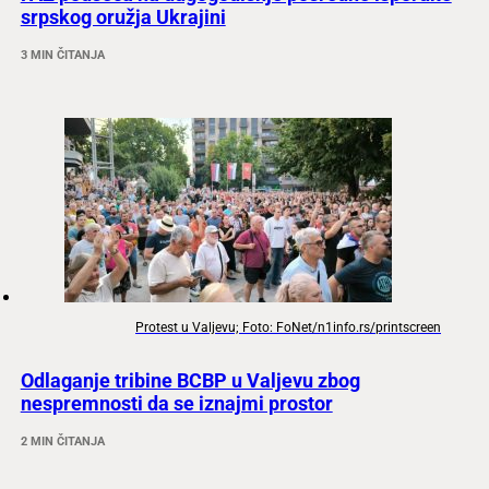
srpskog oružja Ukrajini
3 MIN ČITANJA
Protest u Valjevu; Foto: FoNet/n1info.rs/printscreen
Odlaganje tribine BCBP u Valjevu zbog
nespremnosti da se iznajmi prostor
2 MIN ČITANJA