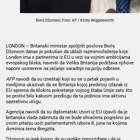
Boris Džonson; Foto: AP / Kirsty Wigglesworth
LONDON – Britanski ministar spoljnih poslova Boris
Džonson danas je pokušao da ublaži razmimoilaženja koje
London ima s partnerima iz EU u vezi sa vojnim ambicijama
evropskog bloka, navevši da Velika Britanija podržava njihove
napore usmerene na jačanje saradnje na polju odbrane.
AFP
navodi da su izveštaji koji su se u petak pojavili u
medijima ukazivali da se Britanija kojoj predstoji izlazak iz
EU sprema da blokira pokretanje vojnog štaba Unije zato što
se protivi bilo kakvom predlogu da ta jedinica ima aktivnu
operativnu ulogu.
Agencija navodi da su diplomatski izvori iz EU izjavili da je
britanska vlada zabrinuta da ne bude shvaćena pogrešno po
ovom pitanju uoči parlamentarnih izbora 8. juna na kojima
dominira tema Bregzita.
Džonson je ipak kazao da su razlike prevaziđene i da je