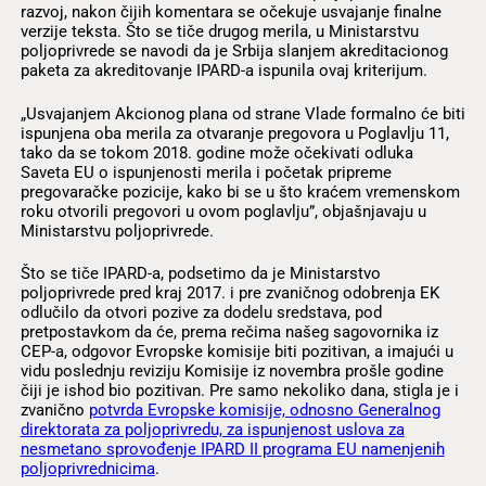
razvoj, nakon čijih komentara se očekuje usvajanje finalne
verzije teksta. Što se tiče drugog merila, u Ministarstvu
poljoprivrede se navodi da je Srbija slanjem akreditacionog
paketa za akreditovanje IPARD-a ispunila ovaj kriterijum.
„Usvajanjem Akcionog plana od strane Vlade formalno će biti
ispunjena oba merila za otvaranje pregovora u Poglavlju 11,
tako da se tokom 2018. godine može očekivati odluka
Saveta EU o ispunjenosti merila i početak pripreme
pregovaračke pozicije, kako bi se u što kraćem vremenskom
roku otvorili pregovori u ovom poglavlju”, objašnjavaju u
Ministarstvu poljoprivrede.
Što se tiče IPARD-a, podsetimo da je Ministarstvo
poljoprivrede pred kraj 2017. i pre zvaničnog odobrenja EK
odlučilo da otvori pozive za dodelu sredstava, pod
pretpostavkom da će, prema rečima našeg sagovornika iz
CEP-a, odgovor Evropske komisije biti pozitivan, a imajući u
vidu poslednju reviziju Komisije iz novembra prošle godine
čiji je ishod bio pozitivan. Pre samo nekoliko dana, stigla je i
zvanično
potvrda Evropske komisije, odnosno Generalnog
direktorata za poljoprivredu, za ispunjenost uslova za
nesmetano sprovođenje IPARD II programa EU namenjenih
poljoprivrednicima
.