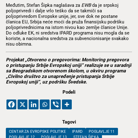
Međutim, Stefan Šipka naglašava za
EWB
da je srpskoj
poljoprivredi i dalje vrlo teško da se takmiči sa
poljoprivredom Evropske unije, jer, sve dok ne postane
članica EU, Srbija neće moći da pruža finansijsku podršku
poljoprivrednicima na istom nivou kao zemlje članice Unije.
Do odluke EK, ni sredstva IPARD programa nisu mogla da se
koriste, a nacionalna sredstva za subvencionisanje svakako
nisu obimna.
Projekat „Otvoreno o pregovorima: Monitoring pregovora
o pristupanju Srbije Evropskoj uniji“ realizuje se u saradnji
sa Beogradskom otvorenom školom, u okviru programa
„Civilno društvo za unapređenje pristupanja Srbije
Evropskoj uniji“, uz podršku Švedske.
Podeli
Tagovi
CENTAR ZA EVROPSKE POLITIKE
IPARD
POGLAVLJE 11
POGLAVLJE 12
POGLAVLJE 13
STEFAN ŠIPKA