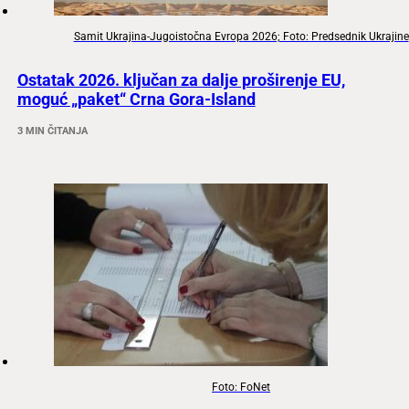
Samit Ukrajina-Jugoistočna Evropa 2026; Foto: Predsednik Ukrajine
Ostatak 2026. ključan za dalje proširenje EU,
moguć „paket“ Crna Gora-Island
3 MIN ČITANJA
Foto: FoNet