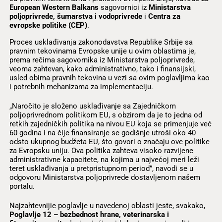
European Western
Balkans
sagovornici iz
Ministarstva
poljoprivrede, šumarstva i vodoprivrede
i
Centra za
evropske politike (CEP)
.
Proces usklađivanja zakonodavstva Republike Srbije sa
pravnim tekovinama Evropske unije u ovim oblastima je,
prema rečima sagovornika iz Ministarstva poljoprivrede,
veoma zahtevan, kako administrativno, tako i finansijski,
usled obima pravnih tekovina u vezi sa ovim poglavljima kao
i potrebnih mehanizama za implementaciju.
„Naročito je složeno usklađivanje sa Zajedničkom
poljoprivrednom politikom EU, s obzirom da je to jedna od
retkih zajedničkih politika na nivou EU koja se primenjuje već
60 godina i na čije finansiranje se godišnje utroši oko 40
odsto ukupnog budžeta EU, što govori o značaju ove politike
za Evropsku uniju. Ova politika zahteva visoko razvijene
administrativne kapacitete, na kojima u najvećoj meri leži
teret usklađivanja u pretpristupnom period”, navodi se u
odgovoru Ministarstva poljoprivrede dostavljenom našem
portalu.
Najzahtevnijie poglavlje u navedenoj oblasti jeste, svakako,
Poglavlje 12 – bezbednost hrane, veterinarska i