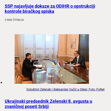
SSP najavljuje dokaze za ODIHR o opstrukciji
kontrole biračkog spiska
2 MIN ČITANJA
Volodimir Zelenski i Aleksandar Vučić u Odesi; Foto: FoNet
Ukrajinski predsednik Zelenski 8. avgusta u
zvaničnoj poseti Srbiji