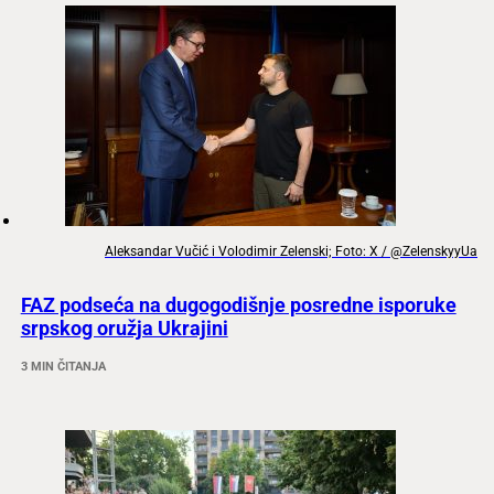
Aleksandar Vučić i Volodimir Zelenski; Foto: X / @ZelenskyyUa
FAZ podseća na dugogodišnje posredne isporuke
srpskog oružja Ukrajini
3 MIN ČITANJA