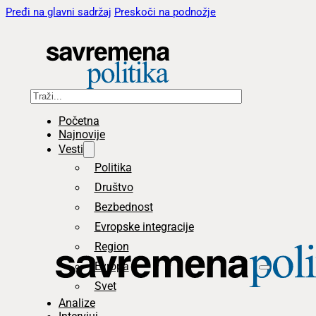
Pređi na glavni sadržaj
Preskoči na podnožje
Pretraga
Početna
Najnovije
Vesti
Politika
Društvo
Bezbednost
Evropske integracije
Region
Evropa
Svet
Analize