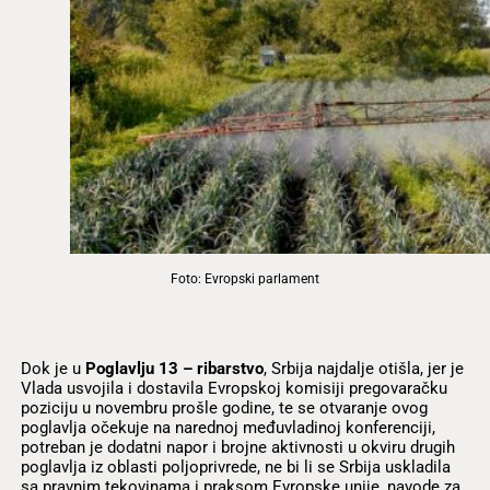
Foto: Evropski parlament
Dok je u
Poglavlju 13 – ribarstvo
, Srbija najdalje otišla, jer je
Vlada usvojila i dostavila Evropskoj komisiji pregovaračku
poziciju u novembru prošle godine, te se otvaranje ovog
poglavlja očekuje na narednoj međuvladinoj konferenciji,
potreban je dodatni napor i brojne aktivnosti u okviru drugih
poglavlja iz oblasti poljoprivrede, ne bi li se Srbija uskladila
sa pravnim tekovinama i praksom Evropske unije, navode za