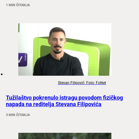
1 MIN ČITANJA
Stevan Filipović; Foto: FoNet
Tužilaštvo pokrenulo istragu povodom fizičkog
napada na reditelja Stevana Filipovića
3 MIN ČITANJA