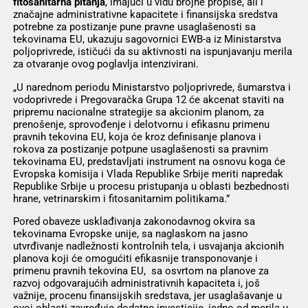
fitosanitarna pitanja
, imajući u vidu brojne propise, ali i
značajne administrativne kapacitete i finansijska sredstva
potrebne za postizanje pune pravne usaglašenosti sa
tekovinama EU, ukazuju sagovornici EWB-a iz Ministarstva
poljoprivrede, ističući da su aktivnosti na ispunjavanju merila
za otvaranje ovog poglavlja intenzivirani.
„U narednom periodu Ministarstvo poljoprivrede, šumarstva i
vodoprivrede i Pregovaračka Grupa 12 će akcenat staviti na
pripremu nacionalne strategije sa akcionim planom, za
prenošenje, sprovođenje i delotvornu i efikasnu primenu
pravnih tekovina EU, koja će kroz definisanje planova i
rokova za postizanje potpune usaglašenosti sa pravnim
tekovinama EU, predstavljati instrument na osnovu koga će
Evropska komisija i Vlada Republike Srbije meriti napredak
Republike Srbije u procesu pristupanja u oblasti bezbednosti
hrane, vetrinarskim i fitosanitarnim politikama.”
Pored obaveze usklađivanja zakonodavnog okvira sa
tekovinama Evropske unije, sa naglaskom na jasno
utvrđivanje nadležnosti kontrolnih tela, i usvajanja akcionih
planova koji će omogućiti efikasnije transponovanje i
primenu pravnih tekovina EU, sa osvrtom na planove za
razvoj odgovarajućih administrativnih kapaciteta i, još
važnije, procenu finansijskih sredstava, jer usaglašavanje u
ovoj oblasti zavređuje dodatne investicije, jedno od merila u