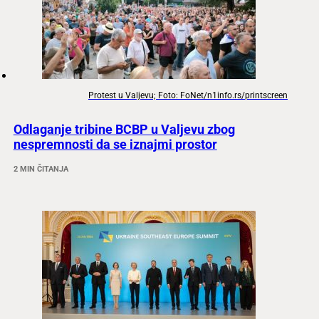
Protest u Valjevu; Foto: FoNet/n1info.rs/printscreen
Odlaganje tribine BCBP u Valjevu zbog
nespremnosti da se iznajmi prostor
2 MIN ČITANJA