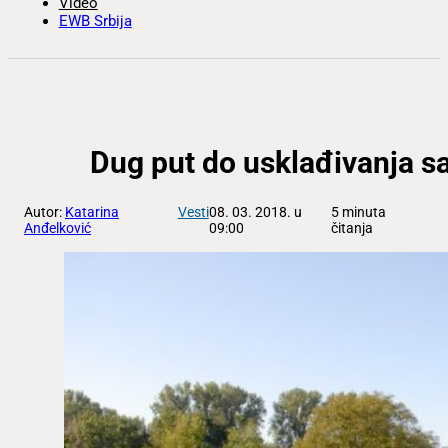
Video
EWB Srbija
Dug put do usklađivanja s
Autor:
Katarina
Vesti
08. 03. 2018. u
5 minuta
Anđelković
09:00
čitanja