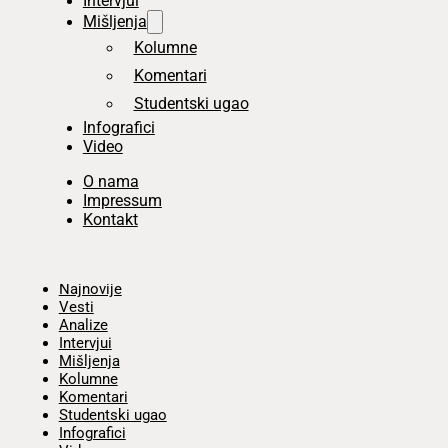
Intervjui
Mišljenja
Kolumne
Komentari
Studentski ugao
Infografici
Video
O nama
Impressum
Kontakt
Početna
Najnovije
Vesti
Analize
Intervjui
Mišljenja
Kolumne
Komentari
Studentski ugao
Infografici