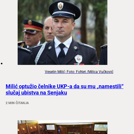
Veselin Milić; Foto: FoNet /Milica Vučković
Milić optužio čelnike UKP-a da su mu „namestili“
slučaj ubistva na Senjaku
2 MIN ČITANJA