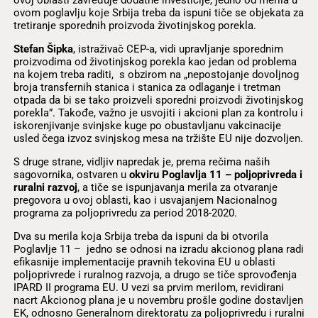
ovom poglavlju koje Srbija treba da ispuni tiče se objekata za
tretiranje sporednih proizvoda životinjskog porekla.
Stefan Šipka
, istraživač CEP-a, vidi upravljanje sporednim
proizvodima od životinjskog porekla kao jedan od problema
na kojem treba raditi, s obzirom na „nepostojanje dovoljnog
broja transfernih stanica i stanica za odlaganje i tretman
otpada da bi se tako proizveli sporedni proizvodi životinjskog
porekla”. Takođe, važno je usvojiti i akcioni plan za kontrolu i
iskorenjivanje svinjske kuge po obustavljanu vakcinacije
usled čega izvoz svinjskog mesa na tržište EU nije dozvoljen.
S druge strane, vidljiv napredak je, prema rečima naših
sagovornika, ostvaren u
okviru Poglavlja 11 – poljoprivreda i
ruralni razvoj
, a tiče se ispunjavanja merila za otvaranje
pregovora u ovoj oblasti, kao i usvajanjem Nacionalnog
programa za poljoprivredu za period 2018-2020.
Dva su merila koja Srbija treba da ispuni da bi otvorila
Poglavlje 11 – jedno se odnosi na izradu akcionog plana radi
efikasnije implementacije pravnih tekovina EU u oblasti
poljoprivrede i ruralnog razvoja, a drugo se tiče sprovođenja
IPARD II programa EU. U vezi sa prvim merilom, revidirani
nacrt Akcionog plana je u novembru prošle godine dostavljen
EK, odnosno Generalnom direktoratu za poljoprivredu i ruralni