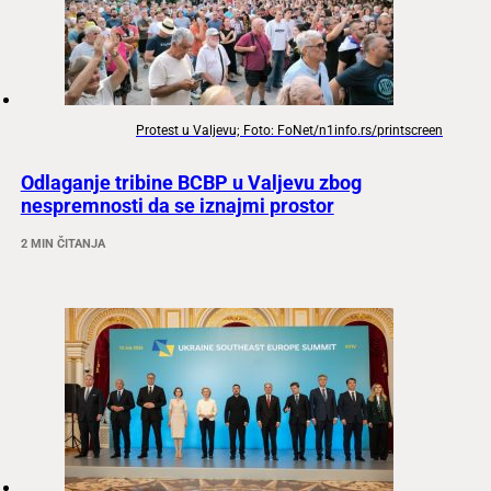
Protest u Valjevu; Foto: FoNet/n1info.rs/printscreen
Odlaganje tribine BCBP u Valjevu zbog
nespremnosti da se iznajmi prostor
2 MIN ČITANJA