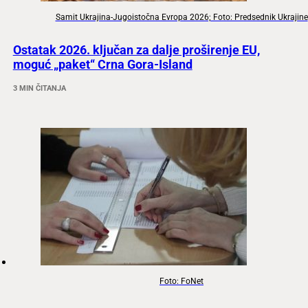
Samit Ukrajina-Jugoistočna Evropa 2026; Foto: Predsednik Ukrajine
Ostatak 2026. ključan za dalje proširenje EU,
moguć „paket“ Crna Gora-Island
3 MIN ČITANJA
Foto: FoNet