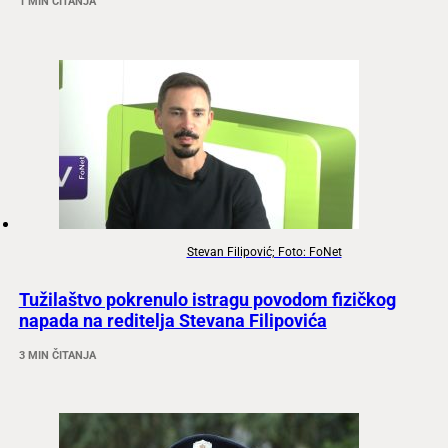
1 MIN ČITANJA
Stevan Filipović; Foto: FoNet
Tužilaštvo pokrenulo istragu povodom fizičkog
napada na reditelja Stevana Filipovića
3 MIN ČITANJA