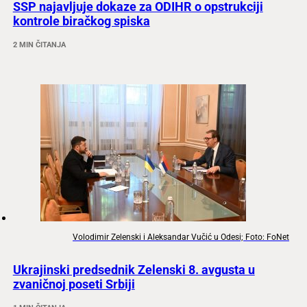
SSP najavljuje dokaze za ODIHR o opstrukciji
kontrole biračkog spiska
2 MIN ČITANJA
Volodimir Zelenski i Aleksandar Vučić u Odesi; Foto: FoNet
Ukrajinski predsednik Zelenski 8. avgusta u
zvaničnoj poseti Srbiji