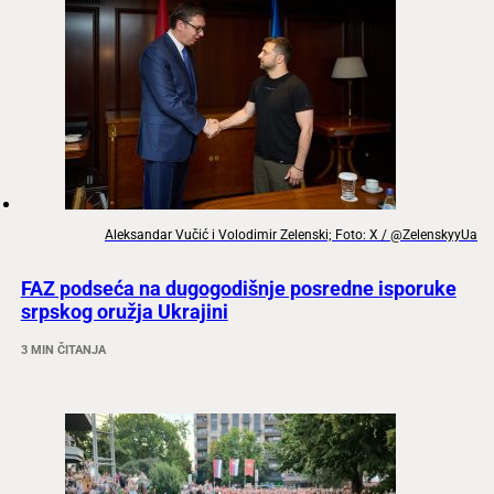
Aleksandar Vučić i Volodimir Zelenski; Foto: X / @ZelenskyyUa
FAZ podseća na dugogodišnje posredne isporuke
srpskog oružja Ukrajini
3 MIN ČITANJA