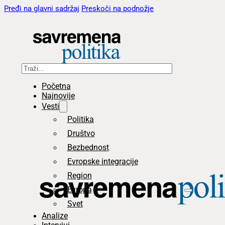
Pređi na glavni sadržaj
Preskoči na podnožje
Pretraga
Početna
Najnovije
Vesti
Politika
Društvo
Bezbednost
Evropske integracije
Region
Evropa
Svet
Analize