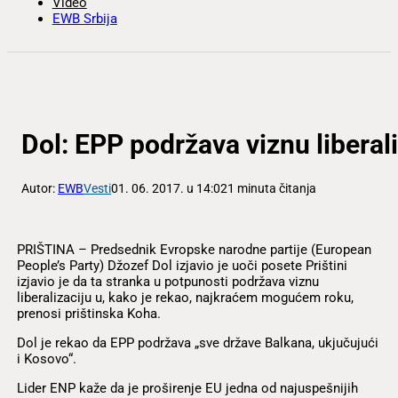
Video
EWB Srbija
Dol: EPP podržava viznu liberal
Autor:
EWB
Vesti
01. 06. 2017. u 14:02
1 minuta čitanja
PRIŠTINA – Predsednik Evropske narodne partije (European
People’s Party) Džozef Dol izjavio je uoči posete Prištini
izjavio je da ta stranka u potpunosti podržava viznu
liberalizaciju u, kako je rekao, najkraćem mogućem roku,
prenosi prištinska Koha.
Dol je rekao da EPP podržava „sve države Balkana, ukjučujući
i Kosovo“.
Lider ENP kaže da je proširenje EU jedna od najuspešnijih