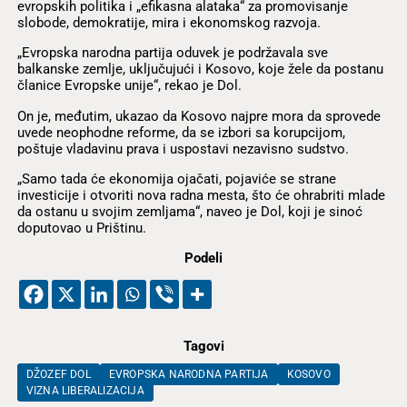
evropskih politika i „efikasna alataka“ za promovisanje
slobode, demokratije, mira i ekonomskog razvoja.
„Evropska narodna partija oduvek je podržavala sve
balkanske zemlje, uključujući i Kosovo, koje žele da postanu
članice Evropske unije“, rekao je Dol.
On je, međutim, ukazao da Kosovo najpre mora da sprovede
uvede neophodne reforme, da se izbori sa korupcijom,
poštuje vladavinu prava i uspostavi nezavisno sudstvo.
„Samo tada će ekonomija ojačati, pojaviće se strane
investicije i otvoriti nova radna mesta, što će ohrabriti mlade
da ostanu u svojim zemljama“, naveo je Dol, koji je sinoć
doputovao u Prištinu.
Podeli
Tagovi
DŽOZEF DOL
EVROPSKA NARODNA PARTIJA
KOSOVO
VIZNA LIBERALIZACIJA