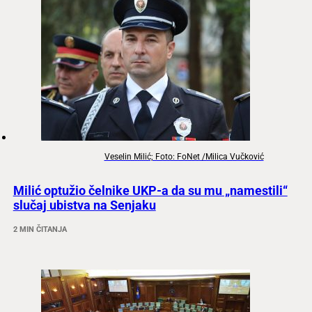
Veselin Milić; Foto: FoNet /Milica Vučković
Milić optužio čelnike UKP-a da su mu „namestili“
slučaj ubistva na Senjaku
2 MIN ČITANJA