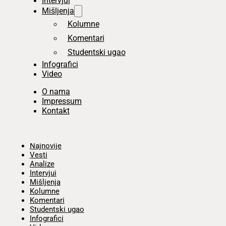
Intervjui
Mišljenja
Kolumne
Komentari
Studentski ugao
Infografici
Video
O nama
Impressum
Kontakt
Početna
Najnovije
Vesti
Analize
Intervjui
Mišljenja
Kolumne
Komentari
Studentski ugao
Infografici