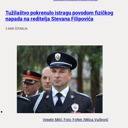
Tužilaštvo pokrenulo istragu povodom fizičkog
napada na reditelja Stevana Filipovića
3 MIN ČITANJA
Veselin Milić; Foto: FoNet /Milica Vučković