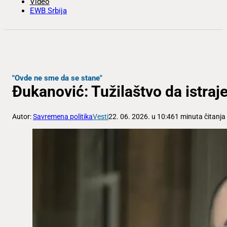
Video
EWB Srbija
"Ovde ne sme da se stane"
Đukanović: Tužilaštvo da istraj
Autor:
Savremena politika
Vesti
22. 06. 2026. u 10:46
1 minuta čitanja