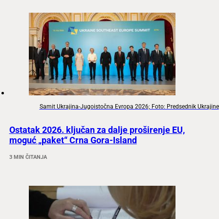
Samit Ukrajina-Jugoistočna Evropa 2026; Foto: Predsednik Ukrajine
Ostatak 2026. ključan za dalje proširenje EU,
moguć „paket“ Crna Gora-Island
3 MIN ČITANJA