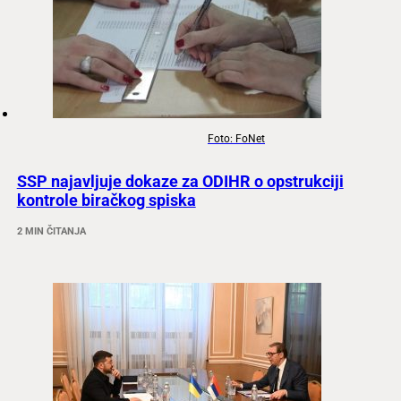
Foto: FoNet
SSP najavljuje dokaze za ODIHR o opstrukciji
kontrole biračkog spiska
2 MIN ČITANJA