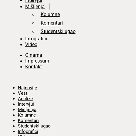
Intervjui
Mišljenja
Kolumne
Komentari
Studentski ugao
Infografici
Video
O nama
Impressum
Kontakt
Početna
Najnovije
Vesti
Analize
Intervjui
Mišljenja
Kolumne
Komentari
Studentski ugao
Infografici