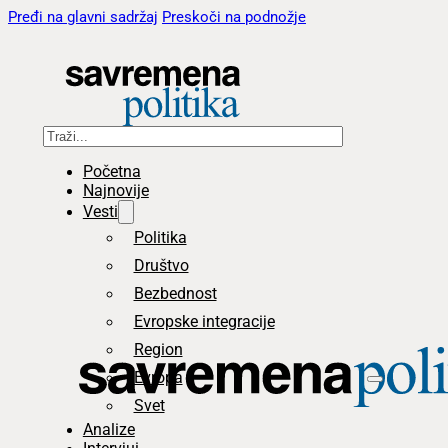
Pređi na glavni sadržaj
Preskoči na podnožje
Pretraga
Početna
Najnovije
Vesti
Politika
Društvo
Bezbednost
Evropske integracije
Region
Evropa
Svet
Analize