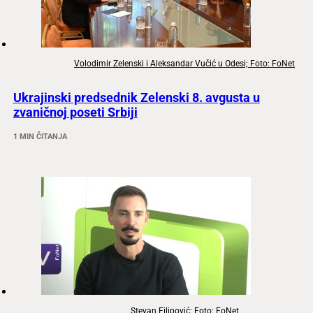
Volodimir Zelenski i Aleksandar Vučić u Odesi; Foto: FoNet
Ukrajinski predsednik Zelenski 8. avgusta u
zvaničnoj poseti Srbiji
1 MIN ČITANJA
Stevan Filipović; Foto: FoNet