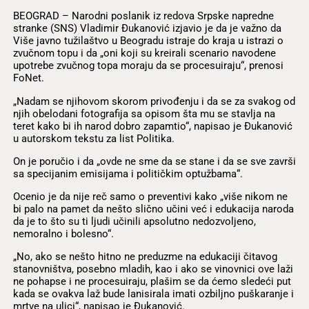
BEOGRAD – Narodni poslanik iz redova Srpske napredne
stranke (SNS) Vladimir Đukanović izjavio je da je važno da
Više javno tužilaštvo u Beogradu istraje do kraja u istrazi o
zvučnom topu i da „oni koji su kreirali scenario navodene
upotrebe zvučnog topa moraju da se procesuiraju“, prenosi
FoNet.
„Nadam se njihovom skorom privođenju i da se za svakog od
njih obelodani fotografija sa opisom šta mu se stavlja na
teret kako bi ih narod dobro zapamtio“, napisao je Đukanović
u autorskom tekstu za list Politika.
On je poručio i da „ovde ne sme da se stane i da se sve završi
sa specijanim emisijama i političkim optužbama“.
Ocenio je da nije reč samo o preventivi kako „više nikom ne
bi palo na pamet da nešto slično učini već i edukacija naroda
da je to što su ti ljudi učinili apsolutno nedozvoljeno,
nemoralno i bolesno“.
„No, ako se nešto hitno ne preduzme na edukaciji čitavog
stanovništva, posebno mladih, kao i ako se vinovnici ove laži
ne pohapse i ne procesuiraju, plašim se da ćemo sledeći put
kada se ovakva laž bude lanisirala imati ozbiljno puškaranje i
mrtve na ulici“, napisao je Đukanović.