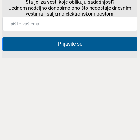
Šta je iza vesti koje oblikuju sadašnjost?
Jednom nedeljno donosimo ono što nedostaje dnevnim
vestima i šaljemo elektronskom poštom.
Prijavite se