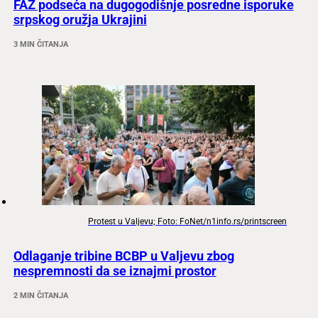
FAZ podseća na dugogodišnje posredne isporuke
srpskog oružja Ukrajini
3 MIN ČITANJA
Protest u Valjevu; Foto: FoNet/n1info.rs/printscreen
Odlaganje tribine BCBP u Valjevu zbog
nespremnosti da se iznajmi prostor
2 MIN ČITANJA