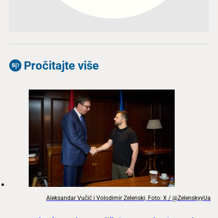
Pročitajte više
Aleksandar Vučić i Volodimir Zelenski; Foto: X / @ZelenskyyUa