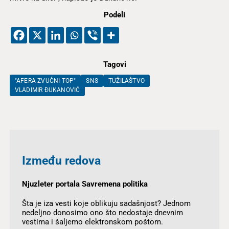
Podeli
Tagovi
"AFERA ZVUČNI TOP"
SNS
TUŽILAŠTVO
VLADIMIR ĐUKANOVIĆ
Između redova
Njuzleter portala Savremena politika
Šta je iza vesti koje oblikuju sadašnjost? Jednom
nedeljno donosimo ono što nedostaje dnevnim
vestima i šaljemo elektronskom poštom.