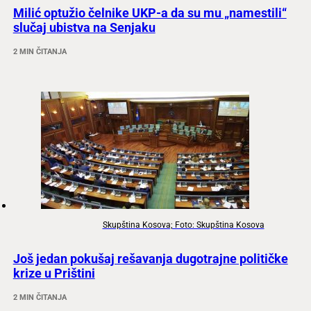
Milić optužio čelnike UKP-a da su mu „namestili“
slučaj ubistva na Senjaku
2 MIN ČITANJA
Skupština Kosova; Foto: Skupština Kosova
Još jedan pokušaj rešavanja dugotrajne političke
krize u Prištini
2 MIN ČITANJA