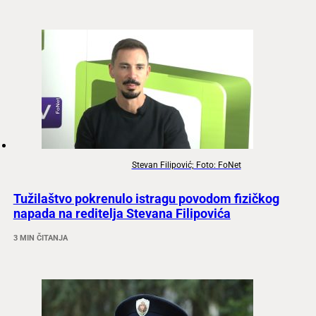
Stevan Filipović; Foto: FoNet
Tužilaštvo pokrenulo istragu povodom fizičkog
napada na reditelja Stevana Filipovića
3 MIN ČITANJA