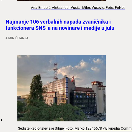
Ana Brnabić, Aleksandar Vučić i Miloš Vučević; Foto: FoNet
Najmanje 106 verbalnih napada zvaničnika i
funkcionera SNS-a na novinare i medije u julu
4 MIN ČITANJA
Sedište Radio-televizije Srbije; Foto: Marko 12345678 /WIkipedia Com