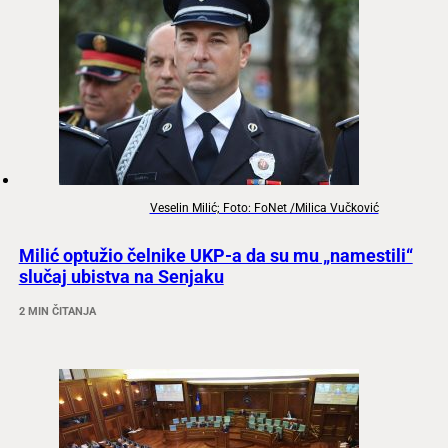
Veselin Milić; Foto: FoNet /Milica Vučković
Milić optužio čelnike UKP-a da su mu „namestili“
slučaj ubistva na Senjaku
2 MIN ČITANJA