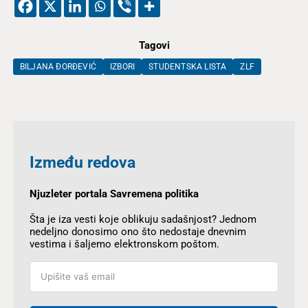
Tagovi
BILJANA ĐORĐEVIĆ
IZBORI
STUDENTSKA LISTA
ZLF
Između redova
Njuzleter portala Savremena politika
Šta je iza vesti koje oblikuju sadašnjost? Jednom
nedeljno donosimo ono što nedostaje dnevnim
vestima i šaljemo elektronskom poštom.