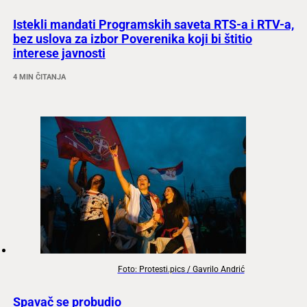
Istekli mandati Programskih saveta RTS-a i RTV-a,
bez uslova za izbor Poverenika koji bi štitio
interese javnosti
4 MIN ČITANJA
Foto: Protesti.pics / Gavrilo Andrić
Spavač se probudio