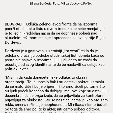
Biljana Đorđević; Foto: Milica Vučković, FoNet
BEOGRAD – Odluka Zeleno-levog fronta da na izborima
podrži studentsku listu u ovom trenutku se neće menjati jer
je to jedini kredibilan način da se doprinese pobedi nad
aktuelnim režimom rekla je kopredsednica ove partije Biljana
Đorđević.
Đorđević je u gostovanju u emisiji „Iza vesti“ rekla da je
odluka o pružanju podrške studentskoj listi doneta kada su
postojale najave o izborima u julu, ali da to ne znači da
odustaju od svog identiteta, te da će nastaviti da deluju kao
politički akter.
“Mislim da kada donesete neke odluke, to ubrza i
organizaciju. To je ubrzalo čak i studentski pokret u smislu
da se malo više i bolje pripremi, i to smo videli po tome što
su ljudi počeli konačno da dobijaju mejlove koje su ostavili u
decembru i da se organizuju, da se prijavljuju za kontrolore,
prijavljuju za obuke itd. Što se nas tiče, nama je, kao što sam
rekla, smena režima je neophodnost. Mi nikada nismo bežali
od toga da smo politički akter, niti ćemo pobeći od toga.