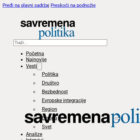
Pređi na glavni sadržaj
Preskoči na podnožje
Pretraga
Početna
Najnovije
Vesti
Politika
Društvo
Bezbednost
Evropske integracije
Region
Evropa
Svet
Analize