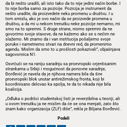
da bi nešto uradili, ali isto tako da to nije jedini način borbe. I
to nije borba samo za pozicije. Pozicija je instrument da
nešto uradite, da proizvedete neku promenu u društvu. I u
tom smislu, ako je ovo način da se proizvede promena u
društvu, a da mi u nekom trenutku neke pozicije nemamo, mi
smo na to spremni. S druge strane, nismo spremni da ne
govorimo svoje stavove, da ne kažemo ako se s nečim ne
slažemo. Mi znamo da i van institucija pošaljemo svoje
poruke i nametnemo stvari na dnevni red, da promenimo
agendu. Mislim da smo to u prošlosti pokazivali”, objašnjava
sagovornica N1.
Osvrćući se na raniju saradnju sa proevropski orjentisanim
strankama u Srbiji i mogućnost da ponovne saradnje,
Đorđević je navela da je njihova namera bila da šire
proevropski blok unutar antirežimskog fronta, koji bi
koordinisano delovao ka spolja, te da to nikada nije bila
koalicija.
„Odluka o podršci studentskoj listi je reverzibilna u teoriji, ali
u ovom trenutku ja ne mislim da će se ona menjati, zato što
znam kako organizacija (ZLF) diše”, rekla je Biljana Đorđević.
Podeli