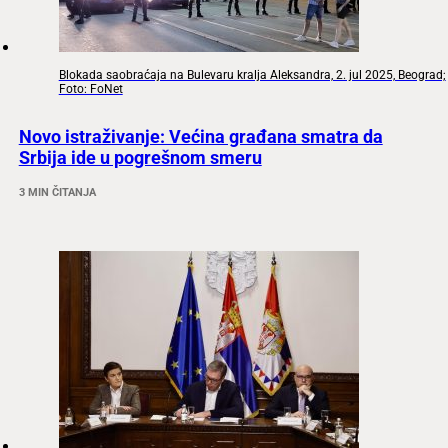
Blokada saobraćaja na Bulevaru kralja Aleksandra, 2. jul 2025, Beograd;
Foto: FoNet
Novo istraživanje: Većina građana smatra da
Srbija ide u pogrešnom smeru
3 MIN ČITANJA