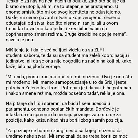
Teška je za nas na neki način ta odluka, zato što deluje da
bismo se utopili, ali mi na to utapanje ne pristajemo. U
onome smislu što mi od svog identiteta ne odustajemo.
Dakle, mi ćemo govoriti stvari u koje verujemo, nećemo
odustajati od stvari kao što nismo ni ranije, ali u ovom
trenutku to vidimo kao jedini i kredibilan način da
doprinesemo smeni režima. Druge kredibilne opcije nema”,
navela je ona.
Mišljenja je i da je većina ljudi videla da su ZLF i
studenti saborci, te da su sa studentima želeli koordinaciju i
jedinstvo, ali da se ona nije dogodila na način na koji bi, kako
kaže, bilo najplodotvornije.
“Mi onda, prosto, radimo ono što mi možemo. Ovo je ono što
mi možemo. Mi imamo samopouzdanje u to da Srbiji jeste
potreban Zeleno-levi front. Potreban je i danas, biće potreban
i nakon smene režima, možda posebno tada”, rekla je ona.
Na pitanje da li su spremni da budu lišeni učešća u
parlamentu, odnosno poslaničkih mandata, Đorđević je
istakla da su spremni da nemaju pozicije, zato što se za
pozicije, kako kaže, nikad nisu borili zbog samih pozicija.
“Za pozicije se borimo zbog mesta sa kojeg možemo da
uradimo neke stvari. Mi smo znali da se treba boriti za moć