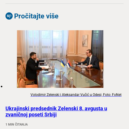
Pročitajte više
Volodimir Zelenski i Aleksandar Vučić u Odesi; Foto: FoNet
Ukrajinski predsednik Zelenski 8. avgusta u
zvaničnoj poseti Srbiji
1 MIN ČITANJA