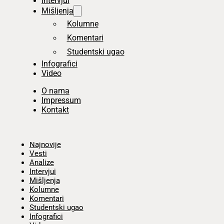
Intervjui
Mišljenja
Kolumne
Komentari
Studentski ugao
Infografici
Video
O nama
Impressum
Kontakt
Početna
Najnovije
Vesti
Analize
Intervjui
Mišljenja
Kolumne
Komentari
Studentski ugao
Infografici