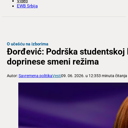
Video
EWB Srbija
O učešću na izborima
Đorđević: Podrška studentskoj li
doprinese smeni režima
Autor:
Savremena politika
Vesti
09. 06. 2026. u 12:35
3 minuta čitanja