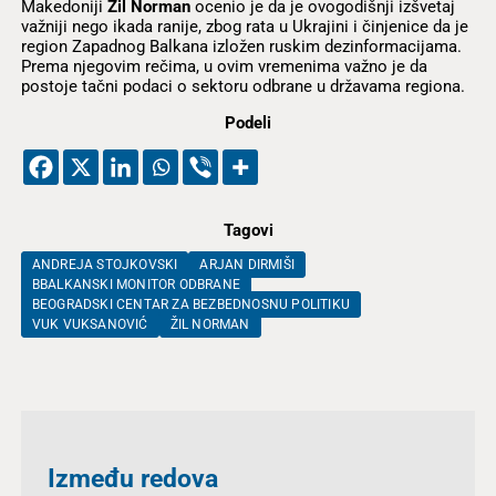
Makedoniji
Žil Norman
ocenio je da je ovogodišnji izšvetaj
važniji nego ikada ranije, zbog rata u Ukrajini i činjenice da je
region Zapadnog Balkana izložen ruskim dezinformacijama.
Prema njegovim rečima, u ovim vremenima važno je da
postoje tačni podaci o sektoru odbrane u državama regiona.
Podeli
Tagovi
ANDREJA STOJKOVSKI
ARJAN DIRMIŠI
BBALKANSKI MONITOR ODBRANE
BEOGRADSKI CENTAR ZA BEZBEDNOSNU POLITIKU
VUK VUKSANOVIĆ
ŽIL NORMAN
Između redova