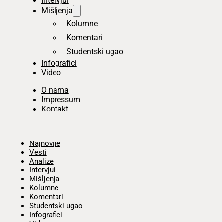
Intervjui
Mišljenja
Kolumne
Komentari
Studentski ugao
Infografici
Video
O nama
Impressum
Kontakt
Početna
Najnovije
Vesti
Analize
Intervjui
Mišljenja
Kolumne
Komentari
Studentski ugao
Infografici