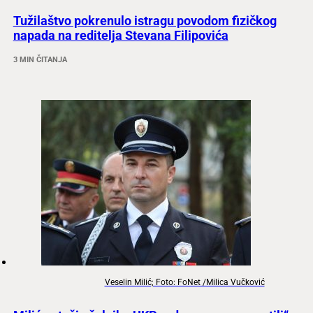
Tužilaštvo pokrenulo istragu povodom fizičkog
napada na reditelja Stevana Filipovića
3 MIN ČITANJA
Veselin Milić; Foto: FoNet /Milica Vučković