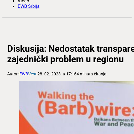
Video
EWB Srbija
Diskusija: Nedostatak transpar
zajednički problem u regionu
Autor:
EWB
Vesti
28. 02. 2023. u 17:16
4 minuta čitanja