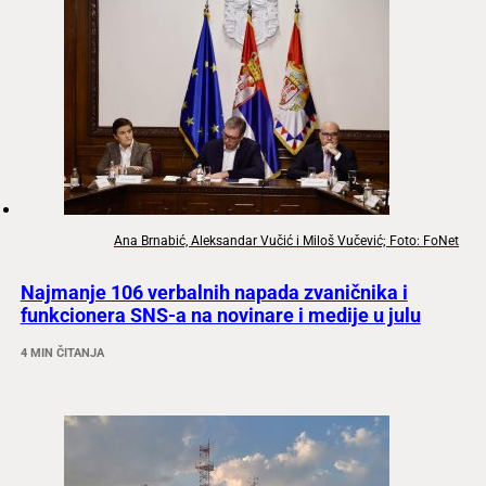
Ana Brnabić, Aleksandar Vučić i Miloš Vučević; Foto: FoNet
Najmanje 106 verbalnih napada zvaničnika i
funkcionera SNS-a na novinare i medije u julu
4 MIN ČITANJA