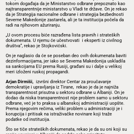
tokom događaja da je Ministarstvo odbrane prepoznato kao
najtransparentnije ministarstvo u Vladi te države. On je rekao
da je Strategija nacionalne odbrane i strategija bezbednosti
Severne Makedonije zastarela, ali je ta institucija počela da
radi na njihovom ažuriranju.
„U ovom procesu biće razrađena lista pravnih i strateških
dokumenata. U njemu će učestvovati i eksperti iz civilnog
društva“, rekao je Stojkovićski.
On je naglasio da će se poseban deo ovih dokumenata baviti
dezinformacijama, jer iako se Severna Makedonija uskladila
sa sankcijama EU prema Rusiji, građani su i dalje u velikoj
meri izloženi ruskoj propagandi.
Arjan Dirmiši,
izvršni direktor Centar za proučavanje
demokratije i upravljanja iz Tirane, rekao je da je najniža
transparentnost prisutna u sektoru odbrane u Albaniji. On je
dodao da niska transparentnost nije problem samo u sektoru
odbrane, već je to praksa u albanskoj administraciji uopšte.
Prema njegovim rečima, veliki problem u administraciji je i
korupcija i pritisak na istraživačke novinare koji traže
podatke od institucija.
Što se tiče strateških dokumenata, rekao je da su oni koji su