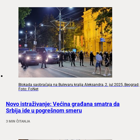
Blokada saobraćaja na Bulevaru kralja Aleksandra, 2. jul 2025, Beograd;
Foto: FoNet
Novo istraživanje: Većina građana smatra da
Srbija ide u pogrešnom smeru
3 MIN ČITANJA