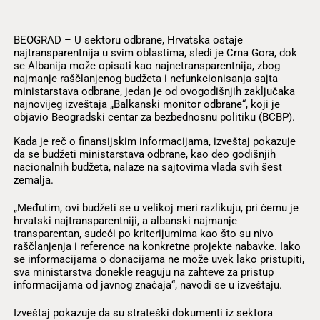
BEOGRAD – U sektoru odbrane, Hrvatska ostaje
najtransparentnija u svim oblastima, sledi je Crna Gora, dok
se Albanija može opisati kao najnetransparentnija, zbog
najmanje raščlanjenog budžeta i nefunkcionisanja sajta
ministarstava odbrane, jedan je od ovogodišnjih zaključaka
najnovijeg izveštaja „Balkanski monitor odbrane“, koji je
objavio Beogradski centar za bezbednosnu politiku (BCBP).
Kada je reč o finansijskim informacijama, izveštaj pokazuje
da se budžeti ministarstava odbrane, kao deo godišnjih
nacionalnih budžeta, nalaze na sajtovima vlada svih šest
zemalja.
„Međutim, ovi budžeti se u velikoj meri razlikuju, pri čemu je
hrvatski najtransparentniji, a albanski najmanje
transparentan, sudeći po kriterijumima kao što su nivo
raščlanjenja i reference na konkretne projekte nabavke. Iako
se informacijama o donacijama ne može uvek lako pristupiti,
sva ministarstva donekle reaguju na zahteve za pristup
informacijama od javnog značaja“, navodi se u izveštaju.
Izveštaj pokazuje da su strateški dokumenti iz sektora