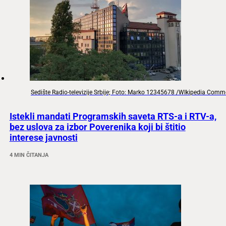
Sedište Radio-televizije Srbije; Foto: Marko 12345678 /WIkipedia Com
Istekli mandati Programskih saveta RTS-a i RTV-a,
bez uslova za izbor Poverenika koji bi štitio
interese javnosti
4 MIN ČITANJA