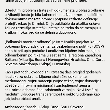
ranije usvojeni u Albaniji da sadrže neke prioritete.
„Međutim, problem strateških dokumenata u oblasti odbrane
u Albaniji često je bila koherentnost. Na primer, u različitim
dokumentima možete pronaći potpuno različite definicije
pretnji“, rekao je Dirmiši. On je zaključio da ukoliko država
želi da razmišlja strateški, pretnje ne treba da se menjaju u
kratkom roku, već da se definišu dugoročno.
„Balkanski monitor odbrane“ je istraživački projekat koji je
pokrenuo Beogradski centar za bezbednosnu politiku (BCSP)
kako bi prikupio podatke i analizirao ključne informacije o
odbrambenim politikama u šest zemalja regiona Zapadnog
Balkana (Albanija, Bosna i Hercegovina, Hrvatska, Crna Gora ,
Severna Makedonija i Srbija) i Hrvatskoj.
Kao i prethodni, ovogodišnji izveštaj daje pregled godišnjih
izdataka za odbranu, ključne strateške dokumente,
međunarodnu vojnu saradnju (vojne vežbe, vojne donacije i
učešće u mirovnim misijama) i zastupljenost žena u
sektorima odbrane šest odabranih zemalja. Novi izveštaj
međutim uključuje transparentnost u sektoru odbrane kao
još jednu oblast analize.
Ambasador Kanade u Srbiji, Crnoj Gori i Severnoj