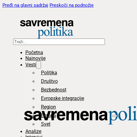
Pređi na glavni sadržaj
Preskoči na podnožje
Pretraga
Početna
Najnovije
Vesti
Politika
Društvo
Bezbednost
Evropske integracije
Region
Evropa
Svet
Analize