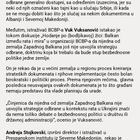
odbrane generalno dostupni, sa određenim izuzecima, jer su
neki od njih označeni kao tajni kao u slučaju Srbije, ili kada
se ne mogu dobiti kao što je slučaj sa nekim dokumentima u
Albaniji i Severnoj Makedoniji.
Međutim, istraživač BCBP-a
Vuk Vuksanović
istakao je
tokom diskusije „Hodanje po (bodljikavoj) žici: Balkan
između rata i mira“ u organizaciji BCBP-a da nijedna od
zemalja Zapadnog Balkana još nije usvojila strategiju
odbrane, doktrinu koja bi trebalo da bude stup bezbednosne
politike jedne zemlje.
On je rekao da je u većini zemalja u regionu proces kreiranja
strateških dokumenata i njihove implementacije često bolan
birokratski i politički proces. Prema njegovim rečima, glavna
posledica neusvajanja ovakvih dokumenata je to što građani
nemaju predstavu šta vlade planiraju da urade.
„Činjenica da nijedna od zemalja Zapadnog Balkana nije
usvojila strategije odbrane u kontekstu rata u Ukrajini znači
da nema toliko debate o bezbednosnoj politici u društvu ili
državnoj administraciji“, ocenio je Vuksanović.
Andreja Stojkovski
, izvršni direktor i istraživač u
Prespanskom institutu iz Severne Makedonije, rekao je