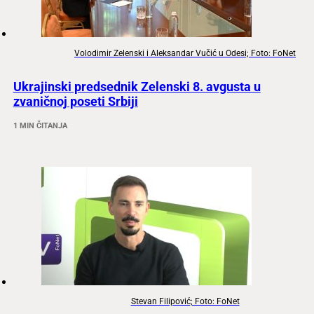
Volodimir Zelenski i Aleksandar Vučić u Odesi; Foto: FoNet
Ukrajinski predsednik Zelenski 8. avgusta u
zvaničnoj poseti Srbiji
1 MIN ČITANJA
Stevan Filipović; Foto: FoNet