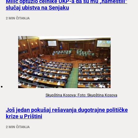
Milić optužio čelnike UKP-a da su mu „namestili“
slučaj ubistva na Senjaku
2 MIN ČITANJA
Skupština Kosova; Foto: Skupština Kosova
Još jedan pokušaj rešavanja dugotrajne političke
krize u Prištini
2 MIN ČITANJA