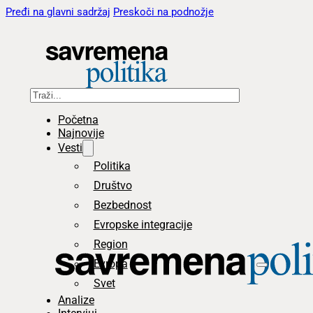
Pređi na glavni sadržaj
Preskoči na podnožje
Pretraga
Početna
Najnovije
Vesti
Politika
Društvo
Bezbednost
Evropske integracije
Region
Evropa
Svet
Analize