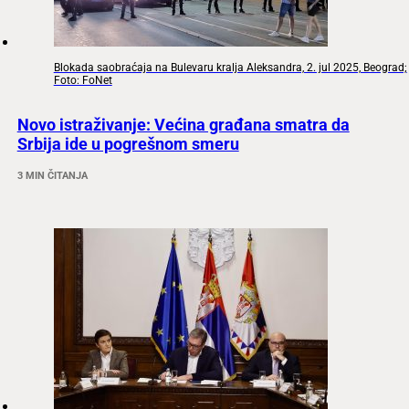
Blokada saobraćaja na Bulevaru kralja Aleksandra, 2. jul 2025, Beograd;
Foto: FoNet
Novo istraživanje: Većina građana smatra da
Srbija ide u pogrešnom smeru
3 MIN ČITANJA