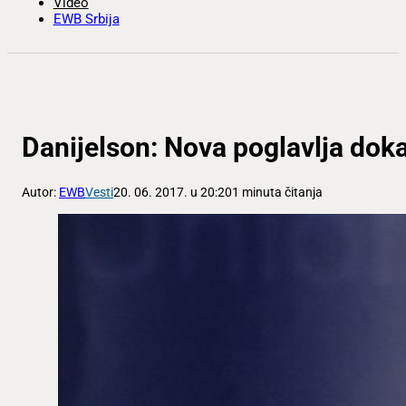
Video
EWB Srbija
Danijelson: Nova poglavlja doka
Autor:
EWB
Vesti
20. 06. 2017. u 20:20
1 minuta čitanja