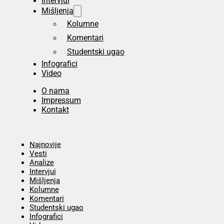
Intervjui
Mišljenja
Kolumne
Komentari
Studentski ugao
Infografici
Video
O nama
Impressum
Kontakt
Početna
Najnovije
Vesti
Analize
Intervjui
Mišljenja
Kolumne
Komentari
Studentski ugao
Infografici