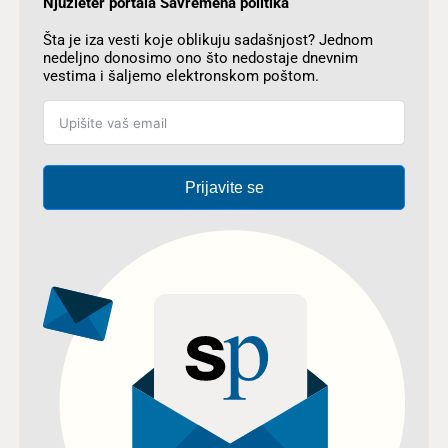
Njuzleter portala Savremena politika
Šta je iza vesti koje oblikuju sadašnjost? Jednom
nedeljno donosimo ono što nedostaje dnevnim
vestima i šaljemo elektronskom poštom.
Prijavite se