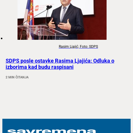
Rasim Ljajić; Foto: SDPS
SDPS posle ostavke Rasima Ljajića: Odluka o
izborima kad budu raspisani
2 MIN ČITANJA