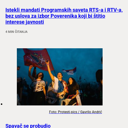
Istekli mandati Programskih saveta RTS-a i RTV-a,
bez uslova za izbor Poverenika koji bi štitio
interese javnosti
4 MIN ČITANJA
Foto: Protesti.pics / Gavrilo Andrić
Spavač se probudio