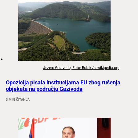
Jezero Gazivode; Foto: Bobik /sr.wikipedia.org
Opozicija pisala institucijama EU zbog rušenja
objekata na području Gazivoda
3 MIN ČITANJA