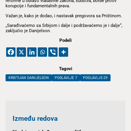
reforme u oblasti vladavine zakona, sudstva, borbe protiv
korupcije i fundamentalnih prava.
Važan je, kako je dodao, i nastavak pregovora sa Prištinom.
„Sarađivaćemo sa Srbijom i dalje i podržavaćemo je i dalje“,
zaključio je Danijelson.
Podeli
Tagovi
KRISTIJAN DANIJELSON
POGLAVLJE 7
POGLAVLJE-29
Između redova