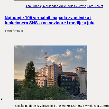
Ana Brnabić, Aleksandar Vučić i Miloš Vučević; Foto: FoNet
Najmanje 106 verbalnih napada zvaničnika i
funkcionera SNS-a na novinare i medije u julu
4 MIN ČITANJA
Sedište Radio-televizije Srbije; Foto: Marko 12345678 /WIkipedia Com