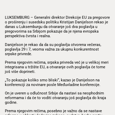
LUKSEMBURG – Generalni direktor Direkcije EU za pregovore
o proširenju i susedsku politiku Kristijan Danijelson rekao je
danas u Luksemburgu da otvaranje još dva poglavlja u
pregovorima sa Srbijom pokazuje da je njena evropska
perspektiva čvrsta i realna.
Danijelson je rekao da da su poglavlja otvorena večeras,
poglavlja 29 i 7, veoma važna za ukupnu konkurentnost
srpske privrede.
Prema njegovim rečima, srpska privreda već je u velikoj meri
integrisana u tržište EU, a otvaranje ovih poglavlja će tome
još više doprineti.
„To pokazuje koliko smo bliski“, kazao je Danijelson na
konferenciji za novinare posle Međuvladine konferecije.
On je uveren u odlučnost Srbije da nastavi sa neophodnim
reformama i da će to voditi otvaranju još poglavlja do kraja
godine.
Prema njegovim rečima, posebno je važno da se nastave